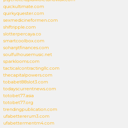
quickultimate.com
quirkyquester.com
sexmedicineformen.com
shiftripple.com
slotterpercaya.co
smartcoolbox.com
sohanjitfinances.com
soulfulhousemusic.net
sparklooms.com
tacticalcontractingllc.com
thecapitalpowers.com
tobabet88slot3.com
todayscurrentnews.com
totobet77.asia
totobet77.org
trendingpublication.com
ufabettererum3.com
ufabettermentm4.com