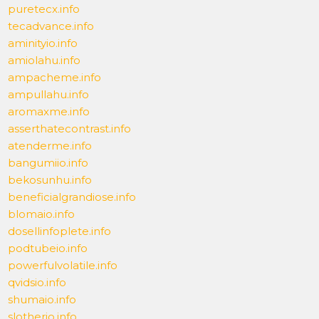
puretecx.info
tecadvance.info
aminityio.info
amiolahu.info
ampacheme.info
ampullahu.info
aromaxme.info
asserthatecontrast.info
atenderme.info
bangumiio.info
bekosunhu.info
beneficialgrandiose.info
blomaio.info
dosellinfoplete.info
podtubeio.info
powerfulvolatile.info
qvidsio.info
shumaio.info
slotherio.info