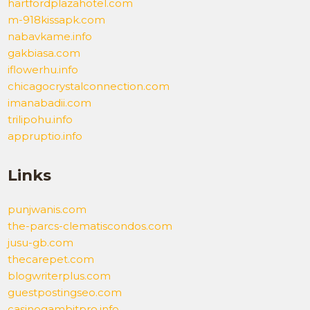
hartfordplazahotel.com
m-918kissapk.com
nabavkame.info
gakbiasa.com
iflowerhu.info
chicagocrystalconnection.com
imanabadii.com
trilipohu.info
appruptio.info
Links
punjwanis.com
the-parcs-clematiscondos.com
jusu-gb.com
thecarepet.com
blogwriterplus.com
guestpostingseo.com
casinogambitpro.info