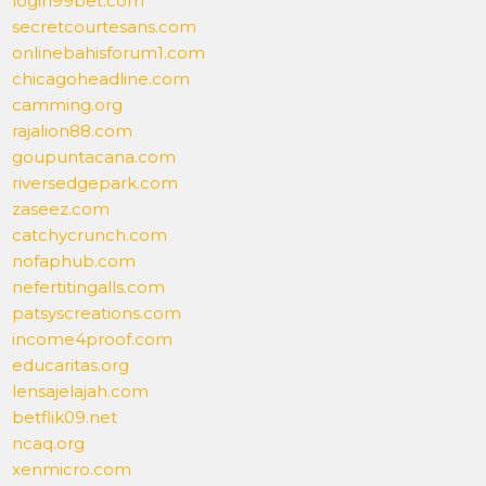
login99bet.com
secretcourtesans.com
onlinebahisforum1.com
chicagoheadline.com
camming.org
rajalion88.com
goupuntacana.com
riversedgepark.com
zaseez.com
catchycrunch.com
nofaphub.com
nefertitingalls.com
patsyscreations.com
income4proof.com
educaritas.org
lensajelajah.com
betflik09.net
ncaq.org
xenmicro.com