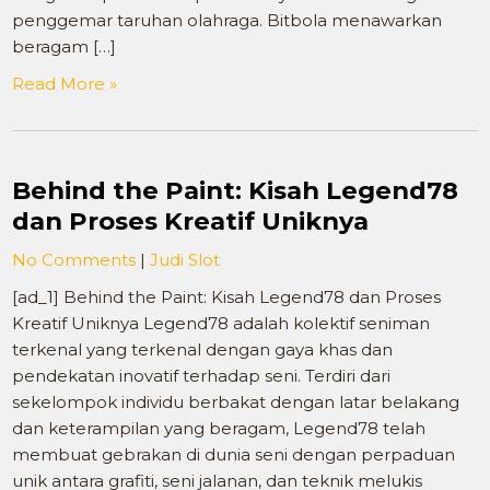
penggemar taruhan olahraga. Bitbola menawarkan
beragam […]
Read More »
Behind the Paint: Kisah Legend78
dan Proses Kreatif Uniknya
No Comments
|
Judi Slot
[ad_1] Behind the Paint: Kisah Legend78 dan Proses
Kreatif Uniknya Legend78 adalah kolektif seniman
terkenal yang terkenal dengan gaya khas dan
pendekatan inovatif terhadap seni. Terdiri dari
sekelompok individu berbakat dengan latar belakang
dan keterampilan yang beragam, Legend78 telah
membuat gebrakan di dunia seni dengan perpaduan
unik antara grafiti, seni jalanan, dan teknik melukis