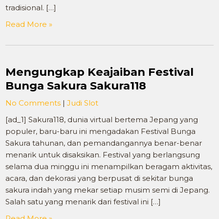
tradisional. […]
Read More »
Mengungkap Keajaiban Festival
Bunga Sakura Sakura118
No Comments
|
Judi Slot
[ad_1] Sakura118, dunia virtual bertema Jepang yang
populer, baru-baru ini mengadakan Festival Bunga
Sakura tahunan, dan pemandangannya benar-benar
menarik untuk disaksikan. Festival yang berlangsung
selama dua minggu ini menampilkan beragam aktivitas,
acara, dan dekorasi yang berpusat di sekitar bunga
sakura indah yang mekar setiap musim semi di Jepang.
Salah satu yang menarik dari festival ini […]
Read More »