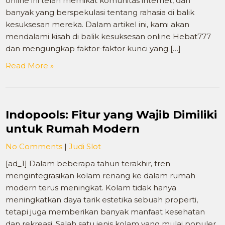
online ini telah memikat komunitas internet, dan
banyak yang berspekulasi tentang rahasia di balik
kesuksesan mereka. Dalam artikel ini, kami akan
mendalami kisah di balik kesuksesan online Hebat777
dan mengungkap faktor-faktor kunci yang […]
Read More »
Indopools: Fitur yang Wajib Dimiliki
untuk Rumah Modern
No Comments
|
Judi Slot
[ad_1] Dalam beberapa tahun terakhir, tren
mengintegrasikan kolam renang ke dalam rumah
modern terus meningkat. Kolam tidak hanya
meningkatkan daya tarik estetika sebuah properti,
tetapi juga memberikan banyak manfaat kesehatan
dan rekreasi. Salah satu jenis kolam yang mulai populer