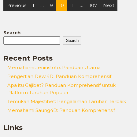
Posts
Previous
1
…
9
10
11
…
107
Next
pagination
Search
Search
Recent Posts
Memahami Jeniustoto: Panduan Utama
Pengertian Dewi4D: Panduan Komprehensif
Apa itu Gajibet? Panduan Komprehensif untuk
Platform Taruhan Populer
Temukan Majestibet: Pengalaman Taruhan Terbaik
Memahami Saung4D: Panduan Komprehensif
Links