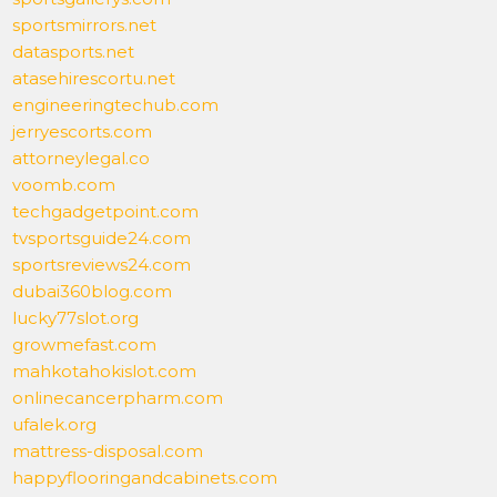
sportsmirrors.net
datasports.net
atasehirescortu.net
engineeringtechub.com
jerryescorts.com
attorneylegal.co
voomb.com
techgadgetpoint.com
tvsportsguide24.com
sportsreviews24.com
dubai360blog.com
lucky77slot.org
growmefast.com
mahkotahokislot.com
onlinecancerpharm.com
ufalek.org
mattress-disposal.com
happyflooringandcabinets.com