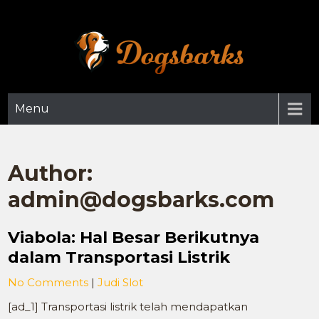
Skip
to
content
Dapatkan pengalaman bermain bebas risiko dengan slot anti
Slot Gacor Malam Ini Anti
rungkat dari PG Soft malam ini. Slot gacor ini hadir dengan RTP
Menu
terbaik.
Rungkat, Slot PG Soft
dengan RTP Terbaik
Author:
admin@dogsbarks.com
Viabola: Hal Besar Berikutnya
dalam Transportasi Listrik
No Comments
|
Judi Slot
[ad_1] Transportasi listrik telah mendapatkan