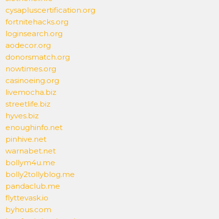
cysapluscertification.org
fortnitehacks.org
loginsearch.org
aodecor.org
donorsmatch.org
nowtimes.org
casinoeing.org
livemocha.biz
streetlife.biz
hyves.biz
enoughinfo.net
pinhive.net
warnabet.net
bollym4u.me
bolly2tollyblog.me
pandaclub.me
flyttevask.io
byhous.com