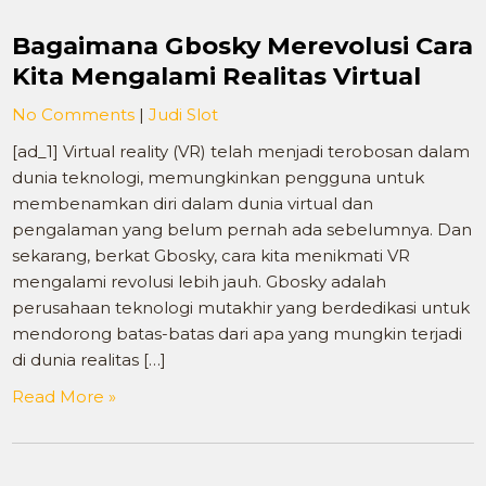
Bagaimana Gbosky Merevolusi Cara
Kita Mengalami Realitas Virtual
No Comments
|
Judi Slot
[ad_1] Virtual reality (VR) telah menjadi terobosan dalam
dunia teknologi, memungkinkan pengguna untuk
membenamkan diri dalam dunia virtual dan
pengalaman yang belum pernah ada sebelumnya. Dan
sekarang, berkat Gbosky, cara kita menikmati VR
mengalami revolusi lebih jauh. Gbosky adalah
perusahaan teknologi mutakhir yang berdedikasi untuk
mendorong batas-batas dari apa yang mungkin terjadi
di dunia realitas […]
Read More »