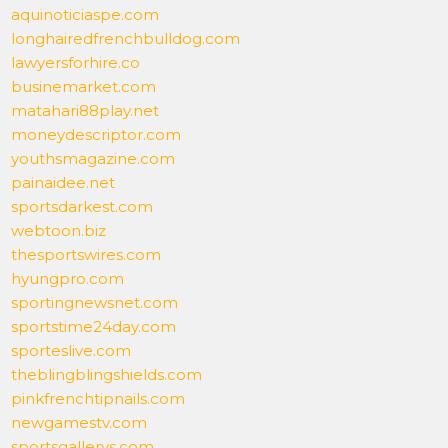
aquinoticiaspe.com
longhairedfrenchbulldog.com
lawyersforhire.co
businemarket.com
matahari88play.net
moneydescriptor.com
youthsmagazine.com
painaidee.net
sportsdarkest.com
webtoon.biz
thesportswires.com
hyungpro.com
sportingnewsnet.com
sportstime24day.com
sporteslive.com
theblingblingshields.com
pinkfrenchtipnails.com
newgamestv.com
sportsgallerys.com