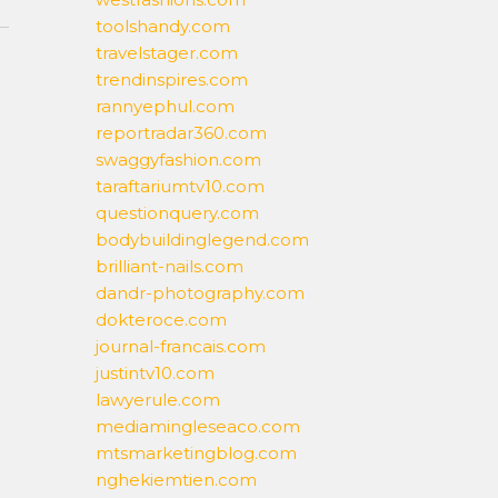
toolshandy.com
travelstager.com
trendinspires.com
rannyephul.com
reportradar360.com
swaggyfashion.com
taraftariumtv10.com
questionquery.com
bodybuildinglegend.com
brilliant-nails.com
dandr-photography.com
dokteroce.com
journal-francais.com
justintv10.com
lawyerule.com
mediamingleseaco.com
mtsmarketingblog.com
nghekiemtien.com