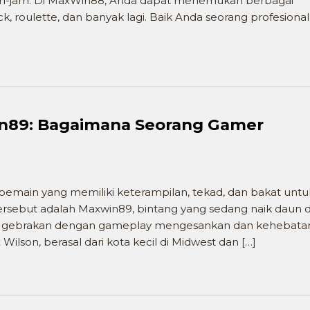
m-jam. Di MaxWin88, Anda dapat menemukan berbagai
ck, roulette, dan banyak lagi. Baik Anda seorang profesional
n89: Bagaimana Seorang Gamer
 pemain yang memiliki keterampilan, tekad, dan bakat untu
rsebut adalah Maxwin89, bintang yang sedang naik daun d
t gebrakan dengan gameplay mengesankan dan kehebata
ilson, berasal dari kota kecil di Midwest dan […]