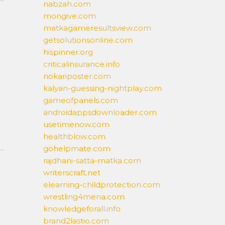
nabzah.com
mongive.com
matkagameresultsview.com
getsolutionsonline.com
hispinner.org
criticalinsurance.info
nokariposter.com
kalyan-guessing-nightplay.com
gameofpanels.com
androidappsdownloader.com
usetimenow.com
healthblow.com
gohelpmate.com
rajdhani-satta-matka.com
writerscraft.net
elearning-childprotection.com
wrestling4mena.com
knowledgeforall.info
brand2lastio.com