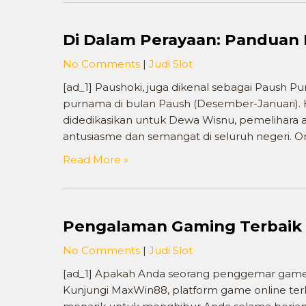
Di Dalam Perayaan: Panduan
No Comments
|
Judi Slot
[ad_1] Paushoki, juga dikenal sebagai Paush Pu
purnama di bulan Paush (Desember-Januari). H
didedikasikan untuk Dewa Wisnu, pemelihara 
antusiasme dan semangat di seluruh negeri. Or
Read More »
Pengalaman Gaming Terbaik 
No Comments
|
Judi Slot
[ad_1] Apakah Anda seorang penggemar game
Kunjungi MaxWin88, platform game online t