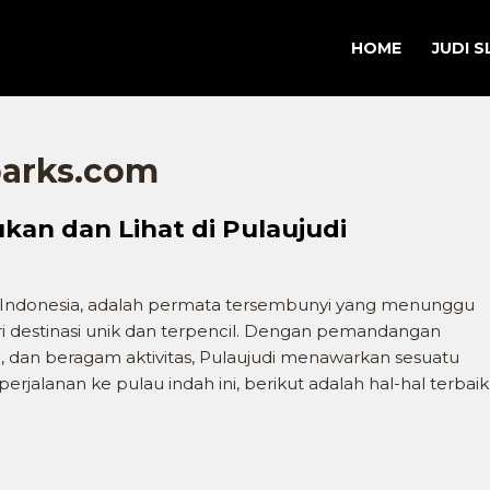
HOME
JUDI 
nti Rungkat, Slot PG Soft d
anti rungkat dari PG Soft malam ini. Slot gacor ini hadir dengan RTP
arks.com
kan dan Lihat di Pulaujudi
 di Indonesia, adalah permata tersembunyi yang menunggu
 destinasi unik dan terpencil. Dengan pemandangan
dan beragam aktivitas, Pulaujudi menawarkan sesuatu
jalanan ke pulau indah ini, berikut adalah hal-hal terbaik