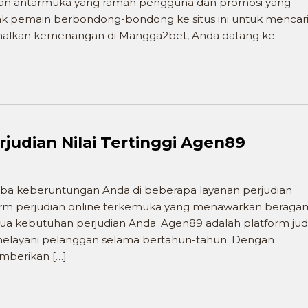
gan antarmuka yang ramah pengguna dan promosi yang
ak pemain berbondong-bondong ke situs ini untuk mencar
malkan kemenangan di Mangga2bet, Anda datang ke
rjudian Nilai Tertinggi Agen89
coba keberuntungan Anda di beberapa layanan perjudian
form perjudian online terkemuka yang menawarkan beraga
 kebutuhan perjudian Anda. Agen89 adalah platform jud
 melayani pelanggan selama bertahun-tahun. Dengan
mberikan […]