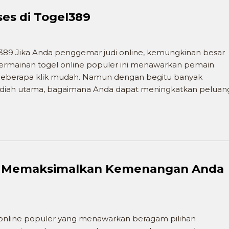
es di Togel389
el389 Jika Anda penggemar judi online, kemungkinan besar
rmainan togel online populer ini menawarkan pemain
eberapa klik mudah. Namun dengan begitu banyak
diah utama, bagaimana Anda dapat meningkatkan peluan
k Memaksimalkan Kemenangan Anda
 online populer yang menawarkan beragam pilihan