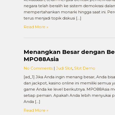
negara telah beralih ke sistem demokrasi dal
mempertahankan monarki hingga saat ini. Pe
terus menjadi topik diskusi […]
Read More »
Menangkan Besar dengan Be
MPO88Asia
No Comments
|
Judi Slot
,
Slot Demo
[ad_1] Jika Anda ingin menang besar, Anda 
dan jackpot, kasino online ini memiliki se
game Anda ke level berikutnya. MPO88Asia m
setiap pemain. Apakah Anda lebih menyukai per
Anda […]
Read More »