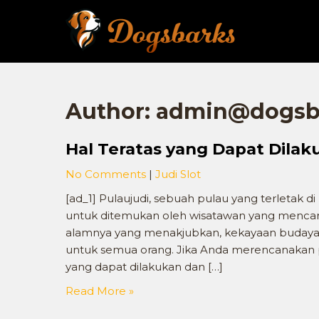
Skip
to
content
Slot Gacor Malam Ini A
Dapatkan pengalaman bermain bebas risiko dengan slot 
Author:
admin@dogsb
Hal Teratas yang Dapat Dilaku
No Comments
|
Judi Slot
[ad_1] Pulaujudi, sebuah pulau yang terletak
untuk ditemukan oleh wisatawan yang mencari
alamnya yang menakjubkan, kekayaan budaya, 
untuk semua orang. Jika Anda merencanakan per
yang dapat dilakukan dan […]
Read More »