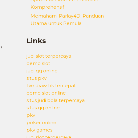
Komprehensif
Memahami Parlay4D: Panduan
Utama untuk Pemula
Links
n
judi slot terpercaya
demo slot
judi qq online
situs pkv
live draw hk tercepat
demo slot online
situs judi bola terpercaya
situs qq online
pkv
poker online
pkv games
judi slot terpercaya