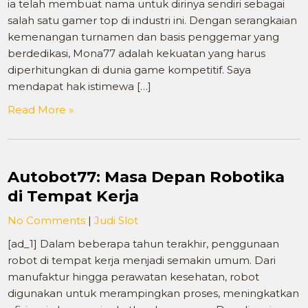
ia telah membuat nama untuk dirinya sendiri sebagai
salah satu gamer top di industri ini. Dengan serangkaian
kemenangan turnamen dan basis penggemar yang
berdedikasi, Mona77 adalah kekuatan yang harus
diperhitungkan di dunia game kompetitif. Saya
mendapat hak istimewa […]
Read More »
Autobot77: Masa Depan Robotika
di Tempat Kerja
No Comments
|
Judi Slot
[ad_1] Dalam beberapa tahun terakhir, penggunaan
robot di tempat kerja menjadi semakin umum. Dari
manufaktur hingga perawatan kesehatan, robot
digunakan untuk merampingkan proses, meningkatkan