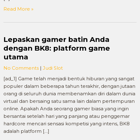
Read More »
Lepaskan gamer batin Anda
dengan BK8: platform game
utama
No Comments
|
Judi Slot
[ad_1] Game telah menjadi bentuk hiburan yang sangat
populer dalam beberapa tahun terakhir, dengan jutaan
orang di seluruh dunia membenamkan diri dalam dunia
virtual dan bersaing satu sama lain dalam pertempuran
online. Apakah Anda seorang gamer biasa yang ingin
bersantai setelah hari yang panjang atau penggemar
hardcore mencari sensasi kompetisi yang intens, BK8
adalah platform […]