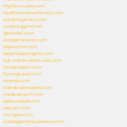
myjobcirculars.com
healthmoreoverfitness.com
topslotxgames.com
routerloggnet.net
dantella6.com
slotsgamesone.com
hispinzone.com
kalyanbazarnights.com
top-online-casino-usa.com
honghuidoor.com
flowingtravel.com
nineniki.com
brandiospecialists.com
medicalcare7.com
adtennaball.com
nabzah.com
mongive.com
matkagameresultsview.com