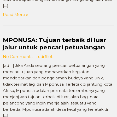
[…]
Read More »
MPONUSA: Tujuan terbaik di luar
jalur untuk pencari petualangan
No Comments
|
Judi Slot
[ad_1] Jika Anda seorang pencari petualangan yang
mencari tujuan yang menawarkan kegiatan
mendebarkan dan pengalaman budaya yang unik,
tidak terlihat lagi dari Mponusa. Terletak di jantung kota
Afrika, Mponusa adalah permata tersembunyi yang
menjanjikan tujuan terbaik di luar jalan bagi para
pelancong yang ingin menjelajahi sesuatu yang
berbeda. Mponusa adalah desa kecil yang terletak di
[…]