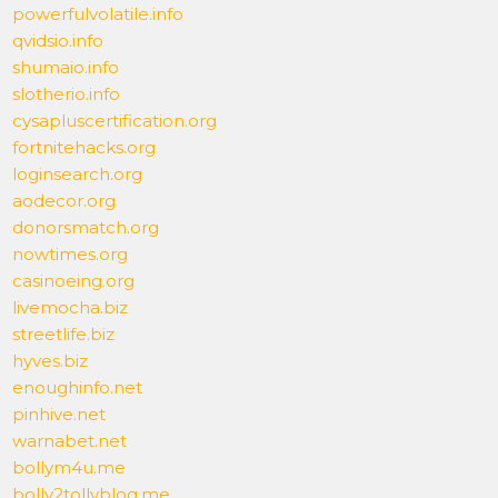
powerfulvolatile.info
qvidsio.info
shumaio.info
slotherio.info
cysapluscertification.org
fortnitehacks.org
loginsearch.org
aodecor.org
donorsmatch.org
nowtimes.org
casinoeing.org
livemocha.biz
streetlife.biz
hyves.biz
enoughinfo.net
pinhive.net
warnabet.net
bollym4u.me
bolly2tollyblog.me