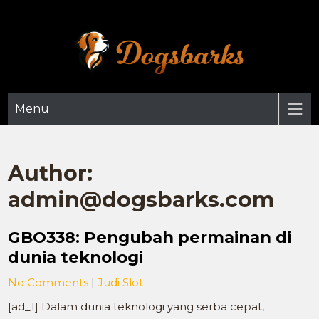
Skip
to
content
Dapatkan pengalaman bermain bebas risiko dengan slot anti
Slot Gacor Malam Ini Anti
rungkat dari PG Soft malam ini. Slot gacor ini hadir dengan RTP
Menu
terbaik.
Rungkat, Slot PG Soft
dengan RTP Terbaik
Author:
admin@dogsbarks.com
GBO338: Pengubah permainan di
dunia teknologi
No Comments
|
Judi Slot
[ad_1] Dalam dunia teknologi yang serba cepat,