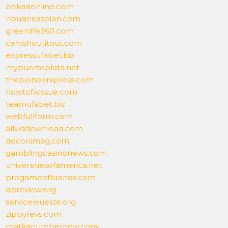
bekasionline.com
nbusinessplan.com
greenlife360.com
cantshoutitout.com
expressufabet.biz
mypuertoplata.net
thepioneerxpress.com
howtofixissue.com
teamufabet.biz
webfullform.com
allviddownload.com
decorsmag.com
gamblingcasinonews.com
universitiesofamerica.net
progameofbrands.com
qbreview.org
servicewueste.org
zippyrevs.com
matkanumbernow.com