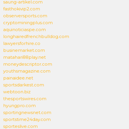
saung-artikel.com
fasthokivip2.com
observersports.com
cryptominingplus.com
aquinoticiaspe.com
longhairedfrenchbulldog.com
lawyersforhire.co
businemarket.com
matahari88play.net
moneydescriptor.com
youthsmagazine.com
painaidee.net
sportsdarkest.com
webtoon.biz
thesportswires.com
hyungpro.com
sportingnewsnet.com
sportstime24day.com
sporteslive.com