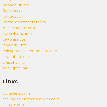
pandaclub.me
flyttevask.io
byhous.com
hartfordplazahotel.com
m-918kissapk.com
nabavkame.info
gakbiasa.com
iflowerhu.info
chicagocrystalconnection.com
imanabadii.com
trilipohu.info
appruptio.info
Links
punjwanis.com
the-parcs-clematiscondos.com
jusu-gb.com