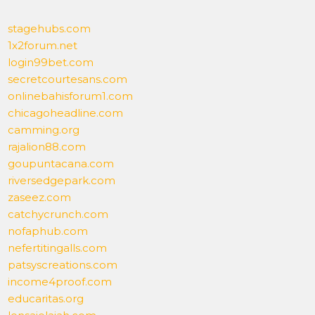
stagehubs.com
1x2forum.net
login99bet.com
secretcourtesans.com
onlinebahisforum1.com
chicagoheadline.com
camming.org
rajalion88.com
goupuntacana.com
riversedgepark.com
zaseez.com
catchycrunch.com
nofaphub.com
nefertitingalls.com
patsyscreations.com
income4proof.com
educaritas.org