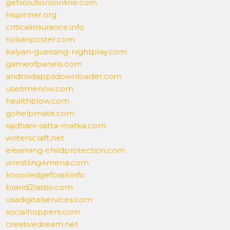
getsolutionsonline.com
hispinner.org
criticalinsurance.info
nokariposter.com
kalyan-guessing-nightplay.com
gameofpanels.com
androidappsdownloader.com
usetimenow.com
healthblow.com
gohelpmate.com
rajdhani-satta-matka.com
writerscraft.net
elearning-childprotection.com
wrestling4mena.com
knowledgeforall.info
brand2lastio.com
usadigitalservices.com
socialhoppers.com
creativedream.net