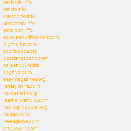
aseleraio.info
asticio.info
egardenio.info
arxteamio.info
getalexio.info
accountaudittaxcon.com
prymprint.com
sportkeeda.org
besttimespend.com
careandcure.biz
cogniyo.com
easymagazines.org
hirfanjilasmi.com
hometricks.org
leathercraftpro.com
microgridpower.org
mixiqo.com
needglobe.com
ortocoach.com