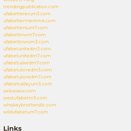
trendingpublication.com
ufabettererum3.com
ufabettermentm4.com
ufabettersum7.com
ufabettinwm7.com
ufabettinwum3.com
ufabetunitedm3.com
ufabetunitedm7.com
ufabetuskedm7.com
ufabetutoredm3.com
ufabetutoredm7.com
ufabetvalleyum3.com
veloxview.com
westufabetm3.com
whiskeybrothersllc.com
wildufabetum7.com
Links