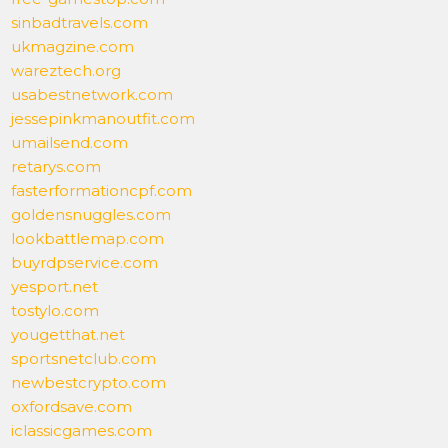
sinbadtravels.com
ukmagzine.com
wareztech.org
usabestnetwork.com
jessepinkmanoutfit.com
umailsend.com
retarys.com
fasterformationcpf.com
goldensnuggles.com
lookbattlemap.com
buyrdpservice.com
yesport.net
tostylo.com
yougetthat.net
sportsnetclub.com
newbestcrypto.com
oxfordsave.com
iclassicgames.com