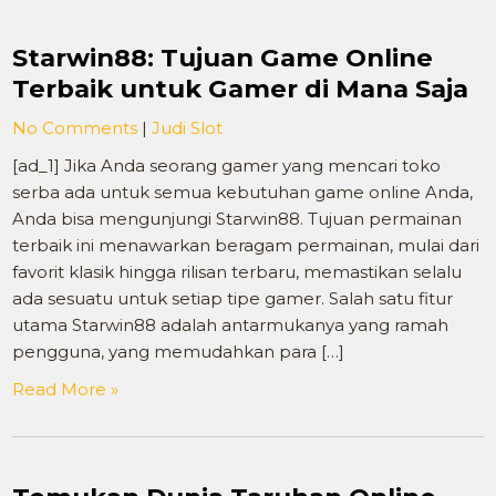
Starwin88: Tujuan Game Online
Terbaik untuk Gamer di Mana Saja
No Comments
|
Judi Slot
[ad_1] Jika Anda seorang gamer yang mencari toko
serba ada untuk semua kebutuhan game online Anda,
Anda bisa mengunjungi Starwin88. Tujuan permainan
terbaik ini menawarkan beragam permainan, mulai dari
favorit klasik hingga rilisan terbaru, memastikan selalu
ada sesuatu untuk setiap tipe gamer. Salah satu fitur
utama Starwin88 adalah antarmukanya yang ramah
pengguna, yang memudahkan para […]
Read More »