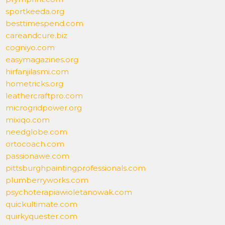
sportkeeda.org
besttimespend.com
careandcure.biz
cogniyo.com
easymagazines.org
hirfanjilasmi.com
hometricks.org
leathercraftpro.com
microgridpower.org
mixiqo.com
needglobe.com
ortocoach.com
passionawe.com
pittsburghpaintingprofessionals.com
plumberryworks.com
psychoterapiawioletanowak.com
quickultimate.com
quirkyquester.com