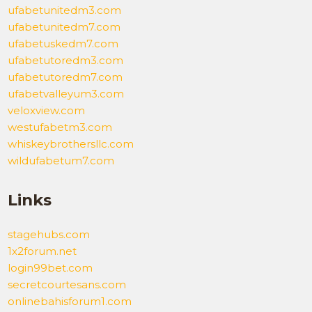
ufabetunitedm3.com
ufabetunitedm7.com
ufabetuskedm7.com
ufabetutoredm3.com
ufabetutoredm7.com
ufabetvalleyum3.com
veloxview.com
westufabetm3.com
whiskeybrothersllc.com
wildufabetum7.com
Links
stagehubs.com
1x2forum.net
login99bet.com
secretcourtesans.com
onlinebahisforum1.com