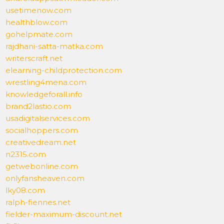
usetimenow.com
healthblow.com
gohelpmate.com
rajdhani-satta-matka.com
writerscraft.net
elearning-childprotection.com
wrestling4mena.com
knowledgeforall.info
brand2lastio.com
usadigitalservices.com
socialhoppers.com
creativedream.net
n2315.com
getwebonline.com
onlyfansheaven.com
lky08.com
ralph-fiennes.net
fielder-maximum-discount.net