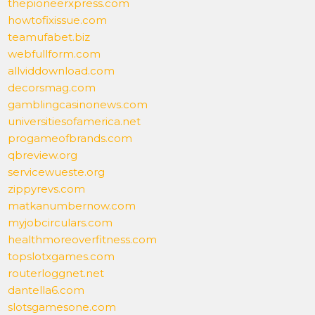
thepioneerxpress.com
howtofixissue.com
teamufabet.biz
webfullform.com
allviddownload.com
decorsmag.com
gamblingcasinonews.com
universitiesofamerica.net
progameofbrands.com
qbreview.org
servicewueste.org
zippyrevs.com
matkanumbernow.com
myjobcirculars.com
healthmoreoverfitness.com
topslotxgames.com
routerloggnet.net
dantella6.com
slotsgamesone.com