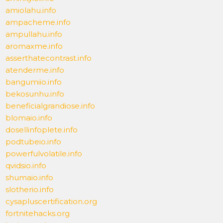
amiolahu.info
ampacheme.info
ampullahu.info
aromaxme.info
asserthatecontrast.info
atenderme.info
bangumiio.info
bekosunhu.info
beneficialgrandiose.info
blomaio.info
dosellinfoplete.info
podtubeio.info
powerfulvolatile.info
qvidsio.info
shumaio.info
slotherio.info
cysapluscertification.org
fortnitehacks.org