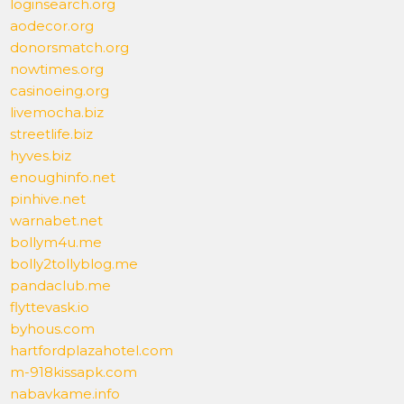
loginsearch.org
aodecor.org
donorsmatch.org
nowtimes.org
casinoeing.org
livemocha.biz
streetlife.biz
hyves.biz
enoughinfo.net
pinhive.net
warnabet.net
bollym4u.me
bolly2tollyblog.me
pandaclub.me
flyttevask.io
byhous.com
hartfordplazahotel.com
m-918kissapk.com
nabavkame.info