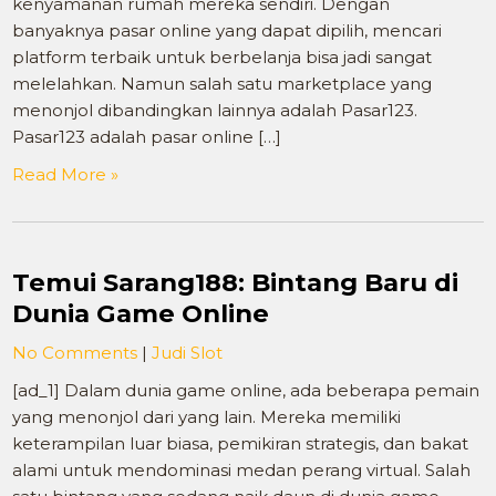
kenyamanan rumah mereka sendiri. Dengan
banyaknya pasar online yang dapat dipilih, mencari
platform terbaik untuk berbelanja bisa jadi sangat
melelahkan. Namun salah satu marketplace yang
menonjol dibandingkan lainnya adalah Pasar123.
Pasar123 adalah pasar online […]
Read More »
Temui Sarang188: Bintang Baru di
Dunia Game Online
No Comments
|
Judi Slot
[ad_1] Dalam dunia game online, ada beberapa pemain
yang menonjol dari yang lain. Mereka memiliki
keterampilan luar biasa, pemikiran strategis, dan bakat
alami untuk mendominasi medan perang virtual. Salah