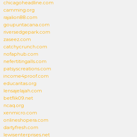
chicagoheadline.com
camming.org
rajalion88.com
goupuntacana.com
riversedgepark.com
zaseez.com
catchycrunch.com
nofaphub.com
nefertitingalls.com
patsyscreations.com
income4proof.com
educaritas.org
lensajelajah.com
betflik09.net
ncaq.org
xenmicro.com
onlineshopera.com
dartyfresh.com
lewisenterprises.net