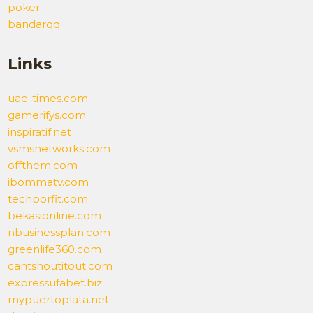
poker
bandarqq
Links
uae-times.com
gamerifys.com
inspiratif.net
vsmsnetworks.com
offthem.com
ibommatv.com
techporfit.com
bekasionline.com
nbusinessplan.com
greenlife360.com
cantshoutitout.com
expressufabet.biz
mypuertoplata.net