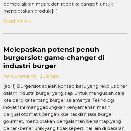
pembelajaran mesin, dan robotika canggih untuk
menciptakan produk […]
Read More »
Melepaskan potensi penuh
burgerslot: game-changer di
industri burger
No Comments
|
Judi Slot
[ad_1] Burgerslot adalah konsep baru yang revolusioner
dalam industri burger yang siap untuk mengubah cara
kita berpikir tentang burger selamanya. Teknologi
inovatif ini menggabungkan kenyamanan mesin
penjual otomatis dengan kualitas dan rasa burger
gourmet, menciptakan pengalaman bersantap yang
benar -benar unik yang tidak seperti hal lain di pasaran.