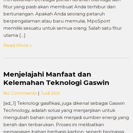
fitur yang pasti akan membuat Anda terhibur dan
bertunangan. Apakah Anda seorang petaruh
berpengalaman atau baru memulai, MpoSport
memiliki sesuatu untuk semua orang. Salah satu fitur
utama […]
Read More »
Menjelajahi Manfaat dan
Kelemahan Teknologi Gaswin
No Comments
|
Judi Slot
[ad_1] Teknologi gasifikasi, juga dikenal sebagai Gaswin
Technology, adalah solusi yang menjanjikan untuk
mengubah bahan organik menjadi sumber energi yang
bersih dan terbarukan. Proses ini melibatkan
pemanasan bahan berbasis karbon, seperti biomassa