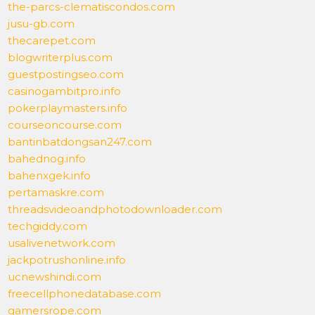
the-parcs-clematiscondos.com
jusu-gb.com
thecarepet.com
blogwriterplus.com
guestpostingseo.com
casinogambitpro.info
pokerplaymasters.info
courseoncourse.com
bantinbatdongsan247.com
bahednog.info
bahenxgek.info
pertamaskre.com
threadsvideoandphotodownloader.com
techgiddy.com
usalivenetwork.com
jackpotrushonline.info
ucnewshindi.com
freecellphonedatabase.com
gamersrope.com