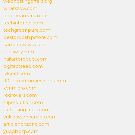
webhostingoffers.org
whatszow.com
ehomeamerca.com
techintendo.com
techgreenpure.com
bestdropshipstore.com
cartelreviews.com
surfsway.com
nailartproduct.com
digitactseed.com
lvlcraft.com
90secondmoneyloans.com
xenmicro.com
rodrovers.com
tripssolution.com
satta-king-india.com
yukigassencanada.com
articlehorizone.com
yuqqbbzp.com