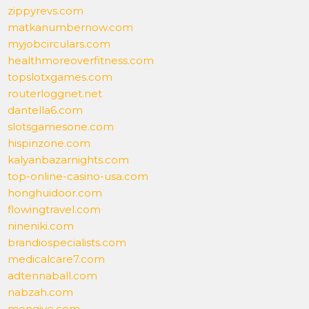
zippyrevs.com
matkanumbernow.com
myjobcirculars.com
healthmoreoverfitness.com
topslotxgames.com
routerloggnet.net
dantella6.com
slotsgamesone.com
hispinzone.com
kalyanbazarnights.com
top-online-casino-usa.com
honghuidoor.com
flowingtravel.com
nineniki.com
brandiospecialists.com
medicalcare7.com
adtennaball.com
nabzah.com
mongive.com