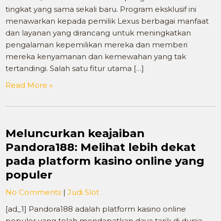
tingkat yang sama sekali baru. Program eksklusif ini
menawarkan kepada pemilik Lexus berbagai manfaat
dan layanan yang dirancang untuk meningkatkan
pengalaman kepemilikan mereka dan memberi
mereka kenyamanan dan kemewahan yang tak
tertandingi. Salah satu fitur utama […]
Read More »
Meluncurkan keajaiban
Pandora188: Melihat lebih dekat
pada platform kasino online yang
populer
No Comments
|
Judi Slot
[ad_1] Pandora188 adalah platform kasino online
populer yang telah mendapatkan daya tarik di dunia