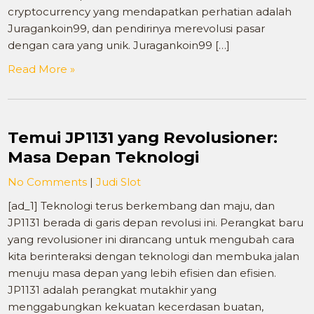
cryptocurrency yang mendapatkan perhatian adalah
Juragankoin99, dan pendirinya merevolusi pasar
dengan cara yang unik. Juragankoin99 […]
Read More »
Temui JP1131 yang Revolusioner:
Masa Depan Teknologi
No Comments
|
Judi Slot
[ad_1] Teknologi terus berkembang dan maju, dan
JP1131 berada di garis depan revolusi ini. Perangkat baru
yang revolusioner ini dirancang untuk mengubah cara
kita berinteraksi dengan teknologi dan membuka jalan
menuju masa depan yang lebih efisien dan efisien.
JP1131 adalah perangkat mutakhir yang
menggabungkan kekuatan kecerdasan buatan,