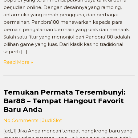
perjudian online. Dengan desainnya yang ramping,
antarmuka yang ramah pengguna, dan berbagai
permainan, Pandora188 menawarkan kepada para
pemain pengalaman bermain yang unik dan menarik.
Salah satu fitur yang menonjol dari Pandora188 adalah
pilihan game yang luas. Dari klasik kasino tradisional
seperti […]
Read More »
Temukan Permata Tersembunyi:
Bar88 – Tempat Hangout Favorit
Baru Anda
No Comments
|
Judi Slot
[ad_1] Jika Anda mencari tempat nongkrong baru yang