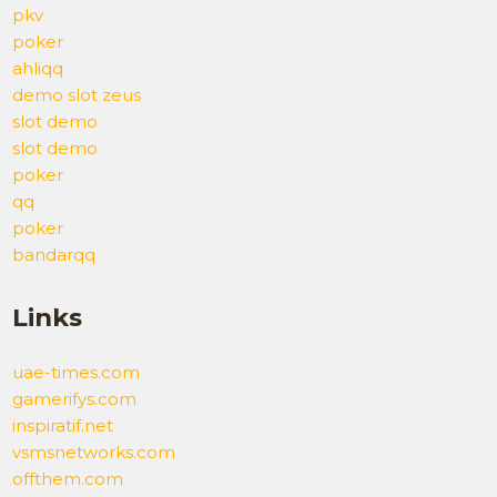
pkv
poker
ahliqq
demo slot zeus
slot demo
slot demo
poker
qq
poker
bandarqq
Links
uae-times.com
gamerifys.com
inspiratif.net
vsmsnetworks.com
offthem.com