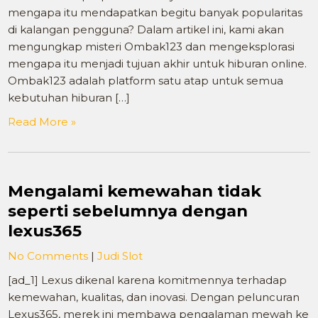
mengapa itu mendapatkan begitu banyak popularitas
di kalangan pengguna? Dalam artikel ini, kami akan
mengungkap misteri Ombak123 dan mengeksplorasi
mengapa itu menjadi tujuan akhir untuk hiburan online.
Ombak123 adalah platform satu atap untuk semua
kebutuhan hiburan […]
Read More »
Mengalami kemewahan tidak
seperti sebelumnya dengan
lexus365
No Comments
|
Judi Slot
[ad_1] Lexus dikenal karena komitmennya terhadap
kemewahan, kualitas, dan inovasi. Dengan peluncuran
Lexus365, merek ini membawa pengalaman mewah ke