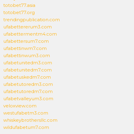
totobet77.asia
totobet77.org
trendingpublication.com
ufabettererum3.com
ufabettermentm4.com
ufabettersum7.com
ufabettinwm7.com
ufabettinwum3.com
ufabetunitedm3.com
ufabetunitedm7.com
ufabetuskedm7.com
ufabetutoredm3.com
ufabetutoredm7.com
ufabetvalleyum3.com
veloxview.com
westufabetm3.com
whiskeybrothersllc.com
wildufabetum7.com