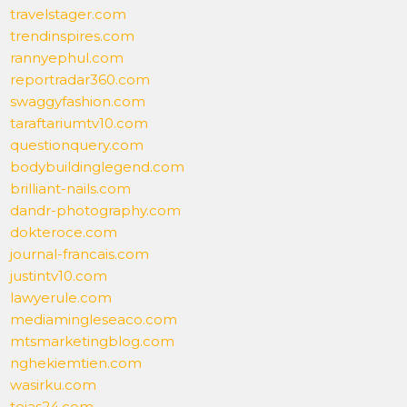
travelstager.com
trendinspires.com
rannyephul.com
reportradar360.com
swaggyfashion.com
taraftariumtv10.com
questionquery.com
bodybuildinglegend.com
brilliant-nails.com
dandr-photography.com
dokteroce.com
journal-francais.com
justintv10.com
lawyerule.com
mediamingleseaco.com
mtsmarketingblog.com
nghekiemtien.com
wasirku.com
tejas24.com