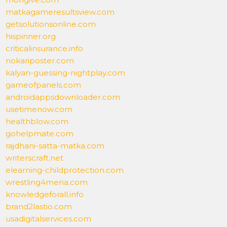
matkagameresultsview.com
getsolutionsonline.com
hispinner.org
criticalinsurance.info
nokariposter.com
kalyan-guessing-nightplay.com
gameofpanels.com
androidappsdownloader.com
usetimenow.com
healthblow.com
gohelpmate.com
rajdhani-satta-matka.com
writerscraft.net
elearning-childprotection.com
wrestling4mena.com
knowledgeforall.info
brand2lastio.com
usadigitalservices.com