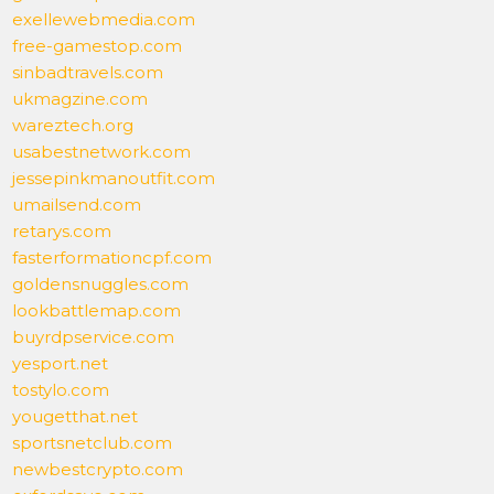
exellewebmedia.com
free-gamestop.com
sinbadtravels.com
ukmagzine.com
wareztech.org
usabestnetwork.com
jessepinkmanoutfit.com
umailsend.com
retarys.com
fasterformationcpf.com
goldensnuggles.com
lookbattlemap.com
buyrdpservice.com
yesport.net
tostylo.com
yougetthat.net
sportsnetclub.com
newbestcrypto.com