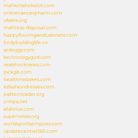
mahkotahokislot.com
onlinecancerpharm.com
ufalek.org
mattress-disposal.com
happyflooringandcabinets.com
bodybuildinglife.co
qrdoggy.com
technologygud.com
realshocknews.com
pickgb.com
healthmistakes.com
ksfashiondresses.com
patterntrader.org
cnhpa.net
sitalotus.com
supernotes.org
worldsportsempires.com
updatecentral360.com