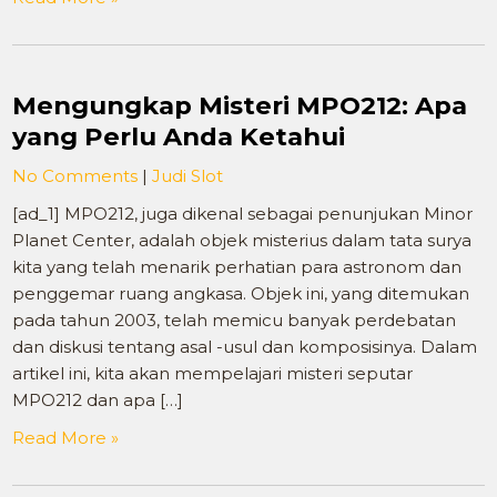
Mengungkap Misteri MPO212: Apa
yang Perlu Anda Ketahui
No Comments
|
Judi Slot
[ad_1] MPO212, juga dikenal sebagai penunjukan Minor
Planet Center, adalah objek misterius dalam tata surya
kita yang telah menarik perhatian para astronom dan
penggemar ruang angkasa. Objek ini, yang ditemukan
pada tahun 2003, telah memicu banyak perdebatan
dan diskusi tentang asal -usul dan komposisinya. Dalam
artikel ini, kita akan mempelajari misteri seputar
MPO212 dan apa […]
Read More »