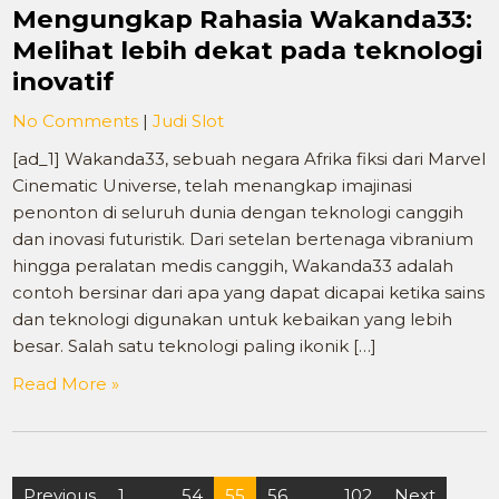
Mengungkap Rahasia Wakanda33:
Melihat lebih dekat pada teknologi
inovatif
No Comments
|
Judi Slot
[ad_1] Wakanda33, sebuah negara Afrika fiksi dari Marvel
Cinematic Universe, telah menangkap imajinasi
penonton di seluruh dunia dengan teknologi canggih
dan inovasi futuristik. Dari setelan bertenaga vibranium
hingga peralatan medis canggih, Wakanda33 adalah
contoh bersinar dari apa yang dapat dicapai ketika sains
dan teknologi digunakan untuk kebaikan yang lebih
besar. Salah satu teknologi paling ikonik […]
Read More »
Posts
Previous
1
…
54
55
56
…
102
Next