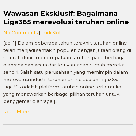
Wawasan Eksklusif: Bagaimana
Liga365 merevolusi taruhan online
No Comments
|
Judi Slot
[ad_1] Dalam beberapa tahun terakhir, taruhan online
telah menjadi semakin populer, dengan jutaan orang di
seluruh dunia menempatkan taruhan pada berbagai
olahraga dan acara dari kenyamanan rumah mereka
sendiri. Salah satu perusahaan yang memimpin dalam
merevolusi industri taruhan online adalah Liga365.
Liga365 adalah platform taruhan online terkemuka
yang menawarkan berbagai pilihan taruhan untuk
penggemar olahraga […]
Read More »