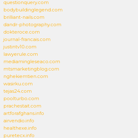
questionquery.com
bodybuildinglegend.com
brilliant-nails.com
dandr-photography.com
dokteroce.com
journal-francais.com
justintv10.com
lawyerule.com
mediamingleseaco.com
mtsmarketingblog.com
nghekiemtien.com
wasirku.com
tejas24.com
poolturbo.com
prachestait.com
artforafghans.info
airvendio.info
healthexe.info
puretecx.info