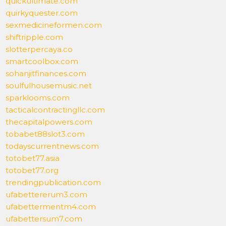
quickultimate.com
quirkyquester.com
sexmedicineformen.com
shiftripple.com
slotterpercaya.co
smartcoolbox.com
sohanjitfinances.com
soulfulhousemusic.net
sparklooms.com
tacticalcontractingllc.com
thecapitalpowers.com
tobabet88slot3.com
todayscurrentnews.com
totobet77.asia
totobet77.org
trendingpublication.com
ufabettererum3.com
ufabettermentm4.com
ufabettersum7.com