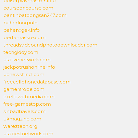
pokerplaymasters.info
courseoncourse.com
bantinbatdongsan247.com
bahednog.info
bahenxgek.info
pertamaskre.com
threadsvideoandphotodownloader.com
techgiddy.com
usalivenetwork.com
jackpotrushonline.info
ucnewshindi.com
freecellphonedatabase.com
gamersrope.com
exellewebmedia.com
free-gamestop.com
sinbadtravels.com
ukmagzine.com
wareztech.org
usabestnetwork.com