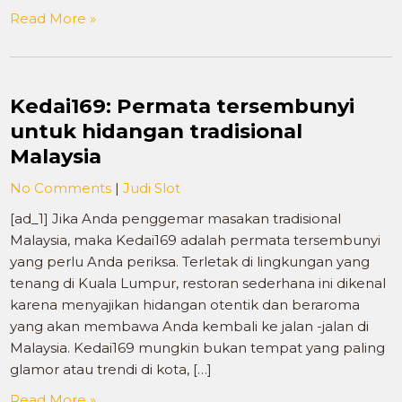
Read More »
Kedai169: Permata tersembunyi
untuk hidangan tradisional
Malaysia
No Comments
|
Judi Slot
[ad_1] Jika Anda penggemar masakan tradisional
Malaysia, maka Kedai169 adalah permata tersembunyi
yang perlu Anda periksa. Terletak di lingkungan yang
tenang di Kuala Lumpur, restoran sederhana ini dikenal
karena menyajikan hidangan otentik dan beraroma
yang akan membawa Anda kembali ke jalan -jalan di
Malaysia. Kedai169 mungkin bukan tempat yang paling
glamor atau trendi di kota, […]
Read More »