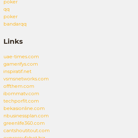
poker
qq
poker
bandarqq
Links
uae-times.com
gamerifys.com
inspiratif.net
vsmsnetworks.com
offthem.com
ibommatv.com
techporfit.com
bekasionline.com
nbusinessplan.com
greenlife360.com
cantshoutitout.com
expressufabet.biz