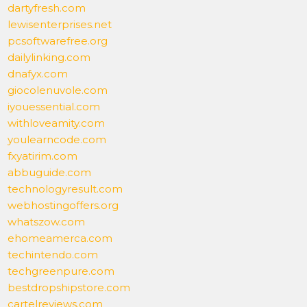
dartyfresh.com
lewisenterprises.net
pcsoftwarefree.org
dailylinking.com
dnafyx.com
giocolenuvole.com
iyouessential.com
withloveamity.com
youlearncode.com
fxyatirim.com
abbuguide.com
technologyresult.com
webhostingoffers.org
whatszow.com
ehomeamerca.com
techintendo.com
techgreenpure.com
bestdropshipstore.com
cartelreviews.com