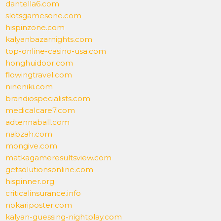
dantella6.com
slotsgamesone.com
hispinzone.com
kalyanbazarnights.com
top-online-casino-usa.com
honghuidoor.com
flowingtravel.com
nineniki.com
brandiospecialists.com
medicalcare7.com
adtennaball.com
nabzah.com
mongive.com
matkagameresultsview.com
getsolutionsonline.com
hispinner.org
criticalinsurance.info
nokariposter.com
kalyan-guessing-nightplay.com