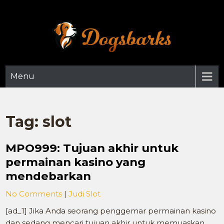
Skip
to
content
Dapatkan pengalaman bermain bebas risiko dengan slot anti
Slot Gacor Malam Ini Anti
rungkat dari PG Soft malam ini. Slot gacor ini hadir dengan RTP
Menu
terbaik.
Rungkat, Slot PG Soft
dengan RTP Terbaik
Tag:
slot
MPO999: Tujuan akhir untuk
permainan kasino yang
mendebarkan
No Comments
|
Judi Slot
[ad_1] Jika Anda seorang penggemar permainan kasino
dan sedang mencari tujuan akhir untuk memuaskan