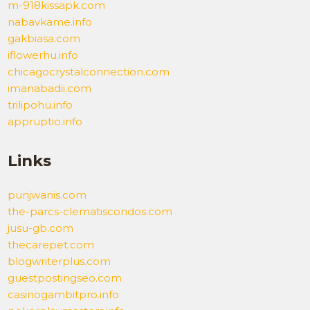
m-918kissapk.com
nabavkame.info
gakbiasa.com
iflowerhu.info
chicagocrystalconnection.com
imanabadii.com
trilipohu.info
appruptio.info
Links
punjwanis.com
the-parcs-clematiscondos.com
jusu-gb.com
thecarepet.com
blogwriterplus.com
guestpostingseo.com
casinogambitpro.info