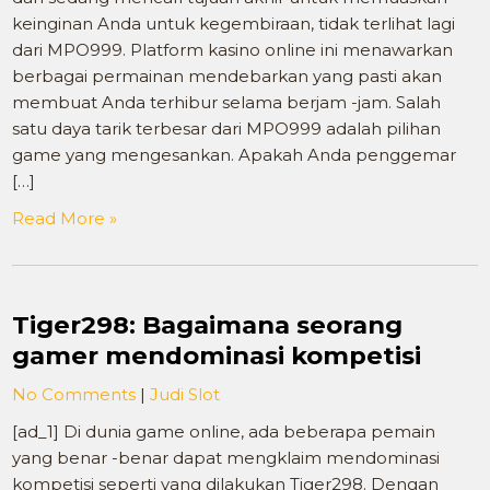
keinginan Anda untuk kegembiraan, tidak terlihat lagi
dari MPO999. Platform kasino online ini menawarkan
berbagai permainan mendebarkan yang pasti akan
membuat Anda terhibur selama berjam -jam. Salah
satu daya tarik terbesar dari MPO999 adalah pilihan
game yang mengesankan. Apakah Anda penggemar
[…]
Read More »
Tiger298: Bagaimana seorang
gamer mendominasi kompetisi
No Comments
|
Judi Slot
[ad_1] Di dunia game online, ada beberapa pemain
yang benar -benar dapat mengklaim mendominasi
kompetisi seperti yang dilakukan Tiger298. Dengan