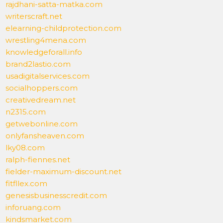
rajdhani-satta-matka.com
writerscraft.net
elearning-childprotection.com
wrestling4mena.com
knowledgeforall.info
brand2lastio.com
usadigitalservices.com
socialhoppers.com
creativedream.net
n2315.com
getwebonline.com
onlyfansheaven.com
lky08.com
ralph-fiennes.net
fielder-maximum-discount.net
fitfllex.com
genesisbusinesscredit.com
inforuang.com
kindsmarket.com