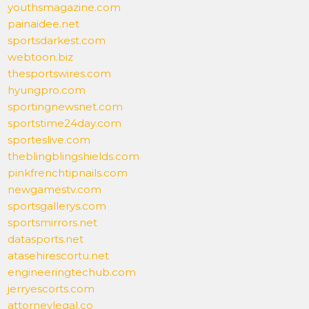
youthsmagazine.com
painaidee.net
sportsdarkest.com
webtoon.biz
thesportswires.com
hyungpro.com
sportingnewsnet.com
sportstime24day.com
sporteslive.com
theblingblingshields.com
pinkfrenchtipnails.com
newgamestv.com
sportsgallerys.com
sportsmirrors.net
datasports.net
atasehirescortu.net
engineeringtechub.com
jerryescorts.com
attorneylegal.co