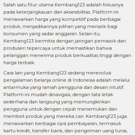
Salah satu fitur utama Kembang123 adalah fokusnya
pada keterjangkauan dan aksesibilitas. Platform ini
menawarkan harga yang kompetitif pada berbagai
produk, menjadikannya pilihan yang menarik bagi
konsumen yang sadar anggaran. Selain itu,
Kembang123 bermitra dengan jaringan pemasok dan
produsen tepercaya untuk memastikan bahwa
pelanggan menerima produk berkualitas tinggi dengan
harga terbaik.
Cara lain yang Kembang123 sedang merevolusi
pengalaman belanja online di Indonesia adalah melalui
antarmuka yang ramah pengguna dan desain intuitif.
Platform ini mudah dinavigasi, dengan tata letak
sederhana dan langsung yang memungkinkan
pengguna untuk dengan cepat menemukan dan
membeli produk yang mereka cari. Kembang123 juga
menawarkan berbagai opsi pembayaran, termasuk
kartu kredit, transfer bank, dan pengiriman uang tunai,