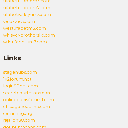
ufabetutoredm3.com
ufabetutoredm7.com
ufabetvalleyum3.com
veloxview.com
westufabetm3.com
whiskeybrothersllc.com
wildufabetum7.com
Links
stagehubs.com
1x2forum.net
login99bet.com
secretcourtesans.com
onlinebahisforum1.com
chicagoheadline.com
camming.org
rajalion88.com
goupuntacana.com