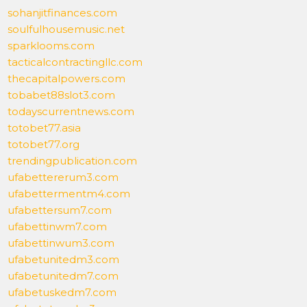
sohanjitfinances.com
soulfulhousemusic.net
sparklooms.com
tacticalcontractingllc.com
thecapitalpowers.com
tobabet88slot3.com
todayscurrentnews.com
totobet77.asia
totobet77.org
trendingpublication.com
ufabettererum3.com
ufabettermentm4.com
ufabettersum7.com
ufabettinwm7.com
ufabettinwum3.com
ufabetunitedm3.com
ufabetunitedm7.com
ufabetuskedm7.com