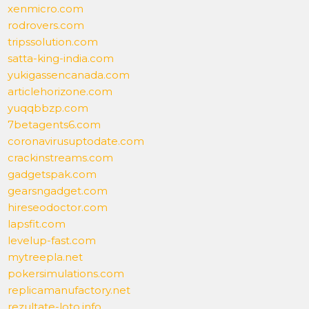
xenmicro.com
rodrovers.com
tripssolution.com
satta-king-india.com
yukigassencanada.com
articlehorizone.com
yuqqbbzp.com
7betagents6.com
coronavirusuptodate.com
crackinstreams.com
gadgetspak.com
gearsngadget.com
hireseodoctor.com
lapsfit.com
levelup-fast.com
mytreepla.net
pokersimulations.com
replicamanufactory.net
rezultate-loto.info