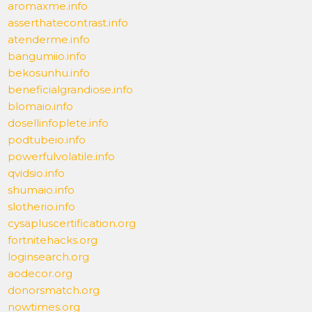
aromaxme.info
asserthatecontrast.info
atenderme.info
bangumiio.info
bekosunhu.info
beneficialgrandiose.info
blomaio.info
dosellinfoplete.info
podtubeio.info
powerfulvolatile.info
qvidsio.info
shumaio.info
slotherio.info
cysapluscertification.org
fortnitehacks.org
loginsearch.org
aodecor.org
donorsmatch.org
nowtimes.org