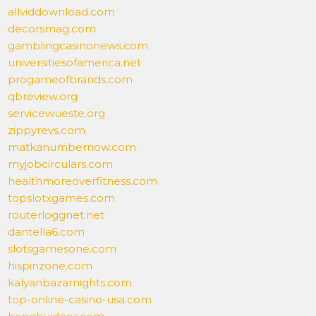
allviddownload.com
decorsmag.com
gamblingcasinonews.com
universitiesofamerica.net
progameofbrands.com
qbreview.org
servicewueste.org
zippyrevs.com
matkanumbernow.com
myjobcirculars.com
healthmoreoverfitness.com
topslotxgames.com
routerloggnet.net
dantella6.com
slotsgamesone.com
hispinzone.com
kalyanbazarnights.com
top-online-casino-usa.com