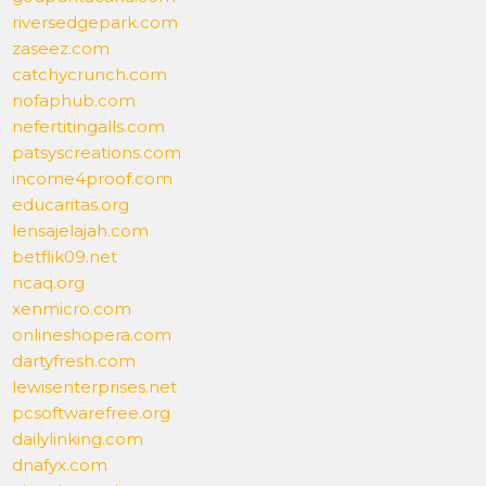
riversedgepark.com
zaseez.com
catchycrunch.com
nofaphub.com
nefertitingalls.com
patsyscreations.com
income4proof.com
educaritas.org
lensajelajah.com
betflik09.net
ncaq.org
xenmicro.com
onlineshopera.com
dartyfresh.com
lewisenterprises.net
pcsoftwarefree.org
dailylinking.com
dnafyx.com