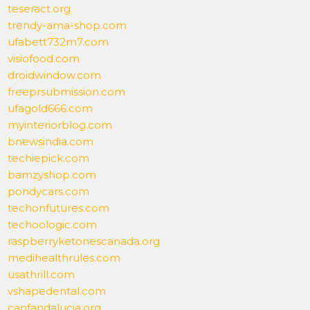
teseract.org
trendy-ama-shop.com
ufabett732m7.com
visiofood.com
droidwindow.com
freeprsubmission.com
ufagold666.com
myinteriorblog.com
bnewsindia.com
techiepick.com
bamzyshop.com
pondycars.com
techonfutures.com
techoologic.com
raspberryketonescanada.org
medihealthrules.com
usathrill.com
vshapedental.com
canfandalucia.org