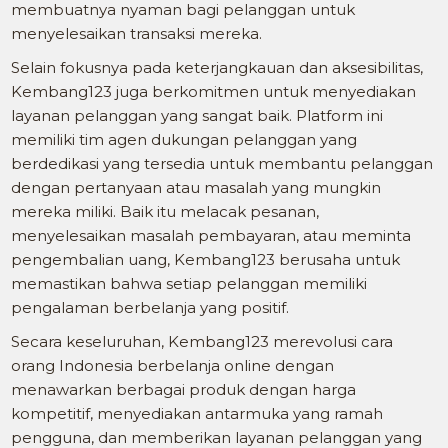
membuatnya nyaman bagi pelanggan untuk
menyelesaikan transaksi mereka.
Selain fokusnya pada keterjangkauan dan aksesibilitas,
Kembang123 juga berkomitmen untuk menyediakan
layanan pelanggan yang sangat baik. Platform ini
memiliki tim agen dukungan pelanggan yang
berdedikasi yang tersedia untuk membantu pelanggan
dengan pertanyaan atau masalah yang mungkin
mereka miliki. Baik itu melacak pesanan,
menyelesaikan masalah pembayaran, atau meminta
pengembalian uang, Kembang123 berusaha untuk
memastikan bahwa setiap pelanggan memiliki
pengalaman berbelanja yang positif.
Secara keseluruhan, Kembang123 merevolusi cara
orang Indonesia berbelanja online dengan
menawarkan berbagai produk dengan harga
kompetitif, menyediakan antarmuka yang ramah
pengguna, dan memberikan layanan pelanggan yang