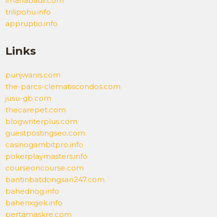
imanabadii.com
trilipohu.info
appruptio.info
Links
punjwanis.com
the-parcs-clematiscondos.com
jusu-gb.com
thecarepet.com
blogwriterplus.com
guestpostingseo.com
casinogambitpro.info
pokerplaymasters.info
courseoncourse.com
bantinbatdongsan247.com
bahednog.info
bahenxgek.info
pertamaskre.com