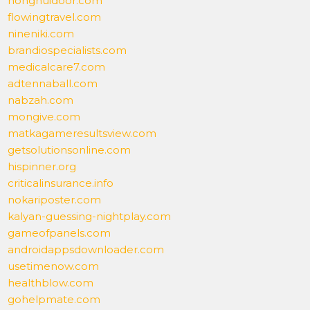
honghuidoor.com
flowingtravel.com
nineniki.com
brandiospecialists.com
medicalcare7.com
adtennaball.com
nabzah.com
mongive.com
matkagameresultsview.com
getsolutionsonline.com
hispinner.org
criticalinsurance.info
nokariposter.com
kalyan-guessing-nightplay.com
gameofpanels.com
androidappsdownloader.com
usetimenow.com
healthblow.com
gohelpmate.com