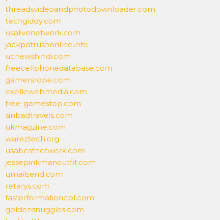
threadsvideoandphotodownloader.com
techgiddy.com
usalivenetwork.com
jackpotrushonline.info
ucnewshindi.com
freecellphonedatabase.com
gamersrope.com
exellewebmedia.com
free-gamestop.com
sinbadtravels.com
ukmagzine.com
wareztech.org
usabestnetwork.com
jessepinkmanoutfit.com
umailsend.com
retarys.com
fasterformationcpf.com
goldensnuggles.com