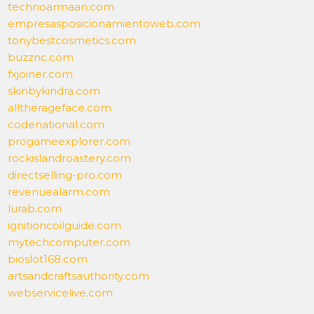
technoarmaan.com
empresasposicionamientoweb.com
tonybestcosmetics.com
buzznc.com
fxjoiner.com
skinbykindra.com
alltherageface.com
codenational.com
progameexplorer.com
rockislandroastery.com
directselling-pro.com
revenuealarm.com
lurab.com
ignitioncoilguide.com
mytechcomputer.com
bioslot168.com
artsandcraftsauthority.com
webservicelive.com