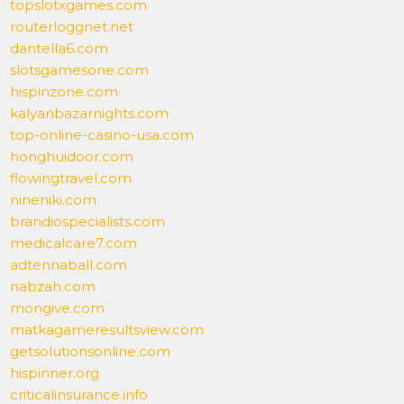
topslotxgames.com
routerloggnet.net
dantella6.com
slotsgamesone.com
hispinzone.com
kalyanbazarnights.com
top-online-casino-usa.com
honghuidoor.com
flowingtravel.com
nineniki.com
brandiospecialists.com
medicalcare7.com
adtennaball.com
nabzah.com
mongive.com
matkagameresultsview.com
getsolutionsonline.com
hispinner.org
criticalinsurance.info