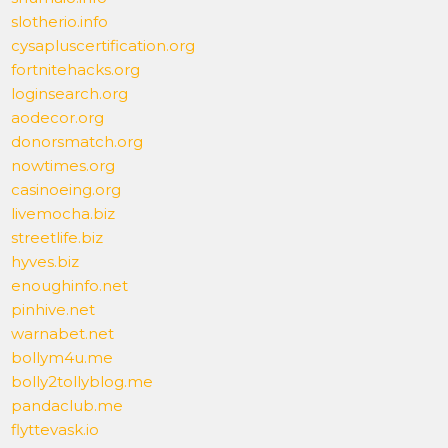
slotherio.info
cysapluscertification.org
fortnitehacks.org
loginsearch.org
aodecor.org
donorsmatch.org
nowtimes.org
casinoeing.org
livemocha.biz
streetlife.biz
hyves.biz
enoughinfo.net
pinhive.net
warnabet.net
bollym4u.me
bolly2tollyblog.me
pandaclub.me
flyttevask.io