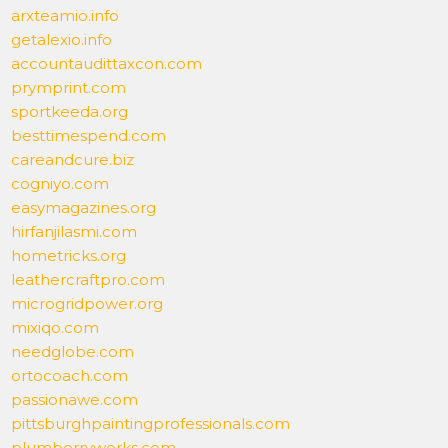
arxteamio.info
getalexio.info
accountaudittaxcon.com
prymprint.com
sportkeeda.org
besttimespend.com
careandcure.biz
cogniyo.com
easymagazines.org
hirfanjilasmi.com
hometricks.org
leathercraftpro.com
microgridpower.org
mixiqo.com
needglobe.com
ortocoach.com
passionawe.com
pittsburghpaintingprofessionals.com
plumberryworks.com