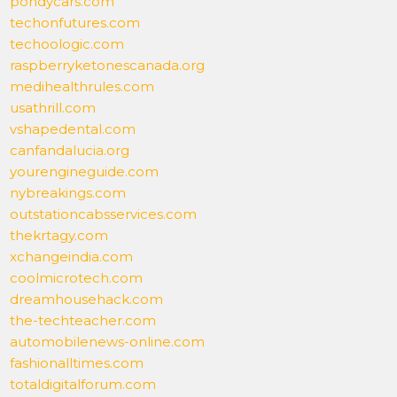
pondycars.com
techonfutures.com
techoologic.com
raspberryketonescanada.org
medihealthrules.com
usathrill.com
vshapedental.com
canfandalucia.org
yourengineguide.com
nybreakings.com
outstationcabsservices.com
thekrtagy.com
xchangeindia.com
coolmicrotech.com
dreamhousehack.com
the-techteacher.com
automobilenews-online.com
fashionalltimes.com
totaldigitalforum.com