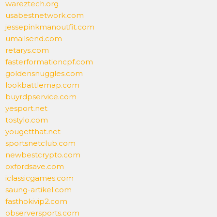
wareztech.org
usabestnetwork.com
jessepinkmanoutfit.com
umailsend.com
retarys.com
fasterformationcpf.com
goldensnuggles.com
lookbattlemap.com
buyrdpservice.com
yesport.net
tostylo.com
yougetthat.net
sportsnetclub.com
newbestcrypto.com
oxfordsave.com
iclassicgames.com
saung-artikel.com
fasthokivip2.com
observersports.com