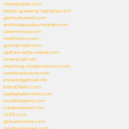
nokariposter.com
kalyan-guessing-nightplay.com
gameofpanels.com
androidappsdownloader.com
usetimenow.com
healthblow.com
gohelpmate.com
rajdhani-satta-matka.com
writerscraft.net
elearning-childprotection.com
wrestling4mena.com
knowledgeforall.info
brand2lastio.com
usadigitalservices.com
socialhoppers.com
creativedream.net
n2315.com
getwebonline.com
onlyfansheaven.com