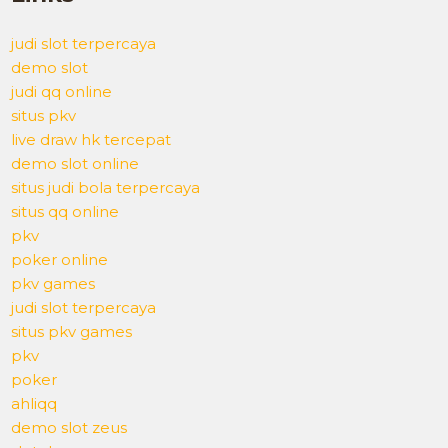
judi slot terpercaya
demo slot
judi qq online
situs pkv
live draw hk tercepat
demo slot online
situs judi bola terpercaya
situs qq online
pkv
poker online
pkv games
judi slot terpercaya
situs pkv games
pkv
poker
ahliqq
demo slot zeus