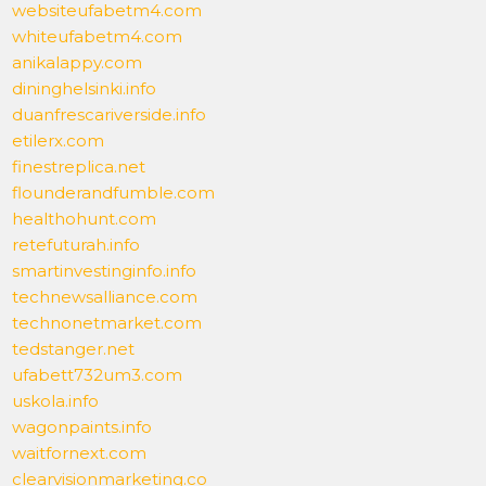
websiteufabetm4.com
whiteufabetm4.com
anikalappy.com
dininghelsinki.info
duanfrescariverside.info
etilerx.com
finestreplica.net
flounderandfumble.com
healthohunt.com
retefuturah.info
smartinvestinginfo.info
technewsalliance.com
technonetmarket.com
tedstanger.net
ufabett732um3.com
uskola.info
wagonpaints.info
waitfornext.com
clearvisionmarketing.co