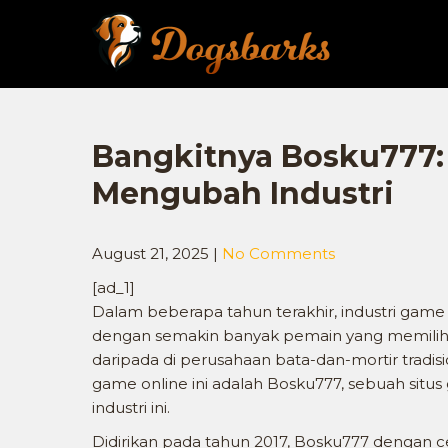
Skip
to
content
Slot Gacor Malam Ini A
Dapatkan pengalaman bermain bebas risiko dengan slot 
Bangkitnya Bosku777:
Mengubah Industri
August 21, 2025
|
No Comments
[ad_1]
Dalam beberapa tahun terakhir, industri game 
dengan semakin banyak pemain yang memilih 
daripada di perusahaan bata-dan-mortir tradis
game online ini adalah Bosku777, sebuah situ
industri ini.
Didirikan pada tahun 2017, Bosku777 dengan 