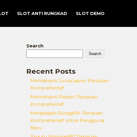
SLOT
SLOT ANTI RUNGKAD
SLOT DEMO
engan RTP Terbaik
 terbaik.
Search
Search
Recent Posts
Memahami Juruscasino: Panduan
Komprehensif
Memahami Plisbet: Panduan
Komprehensif
Menjelajahi Bunga99: Panduan
Komprehensif untuk Pengguna
Baru
Apa itu Winlose99? Panduan