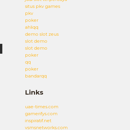
situs pkv games
pkv
poker
ahliqq
demo slot zeus
slot demo
slot demo
poker
qq
poker
bandarqq
Links
uae-times.com
gamerifys.com
inspiratif.net
vsmsnetworks.com