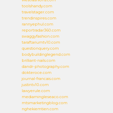
toolshandy.com
travelstager.com
trendinspires.com
rannyephul.com
reportradar360.com
swaggyfashion.com
taraftariumtv10.com
questionquery.com
bodybuildinglegend.com
brilliant-nails.com
dandr-photography.com
dokteroce.com
journal-francais.com
justintv10.com
lawyerule.com
mediamingleseaco.com
mtsmarketingblog.com
nghekiemtien.com