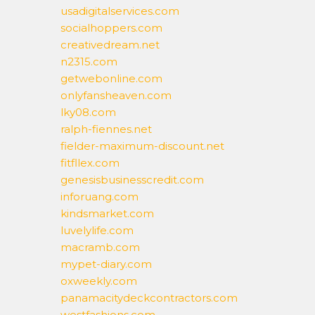
usadigitalservices.com
socialhoppers.com
creativedream.net
n2315.com
getwebonline.com
onlyfansheaven.com
lky08.com
ralph-fiennes.net
fielder-maximum-discount.net
fitfllex.com
genesisbusinesscredit.com
inforuang.com
kindsmarket.com
luvelylife.com
macramb.com
mypet-diary.com
oxweekly.com
panamacitydeckcontractors.com
westfashions.com