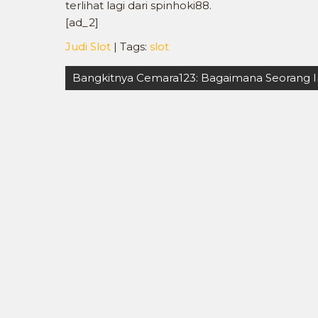
terlihat lagi dari spinhoki88.
[ad_2]
Judi Slot
| Tags:
slot
Post
Bangkitnya Cemara123: Bagaimana Seorang I
navigation