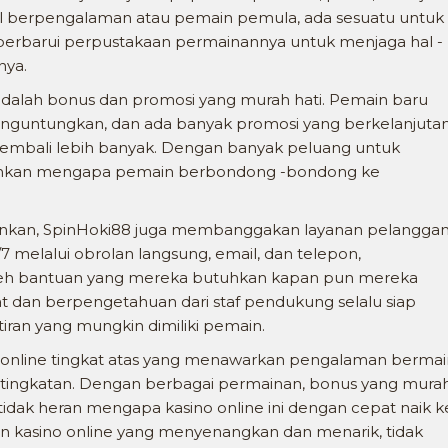
al berpengalaman atau pemain pemula, ada sesuatu untuk
perbarui perpustakaan permainannya untuk menjaga hal -
nya.
8 adalah bonus dan promosi yang murah hati. Pemain baru
nguntungkan, dan ada banyak promosi yang berkelanjuta
kembali lebih banyak. Dengan banyak peluang untuk
rankan mengapa pemain berbondong -bondong ke
ankan, SpinHoki88 juga membanggakan layanan pelangga
melalui obrolan langsung, email, dan telepon,
h bantuan yang mereka butuhkan kapan pun mereka
 dan berpengetahuan dari staf pendukung selalu siap
an yang mungkin dimiliki pemain.
o online tingkat atas yang menawarkan pengalaman bermai
 tingkatan. Dengan berbagai permainan, bonus yang mura
 tidak heran mengapa kasino online ini dengan cepat naik k
an kasino online yang menyenangkan dan menarik, tidak