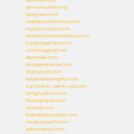
servicewueste.org
zippyrevs.com
matkanumbernow.com
myjobcirculars.com
healthmoreoverfitness.com
topslotxgames.com
routerloggnet.net
dantella6.com
slotsgamesone.com
hispinzone.com
kalyanbazarnights.com
top-online-casino-usa.com
honghuidoor.com
flowingtravel.com
nineniki.com
brandiospecialists.com
medicalcare7.com
adtennaball.com