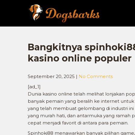
Skip
to
content
Slot Gacor Malam Ini A
Dapatkan pengalaman bermain bebas risiko dengan slot 
Bangkitnya spinhoki88
kasino online populer
September 20, 2025
|
No Comments
[ad_1]
Dunia kasino online telah melihat lonjakan po
banyak pemain yang beralih ke internet untuk
yang telah membuat gelombang di industri in
yang murah hati, dan antarmuka yang ramah p
cepat menjadi favorit di antara para pemain.
Spinhoki88 menawarkan banyak pilihan game, te