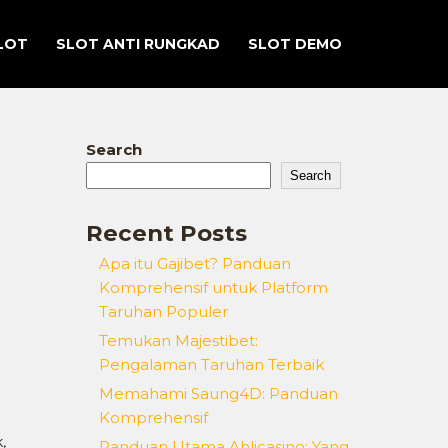
SLOT
SLOT ANTI RUNGKAD
SLOT DEMO
engan RTP Terbaik
 terbaik.
Search
Search
Recent Posts
Apa itu Gajibet? Panduan
Komprehensif untuk Platform
Taruhan Populer
Temukan Majestibet:
Pengalaman Taruhan Terbaik
Memahami Saung4D: Panduan
Komprehensif
,
Panduan Utama Ahlicasino: Yang