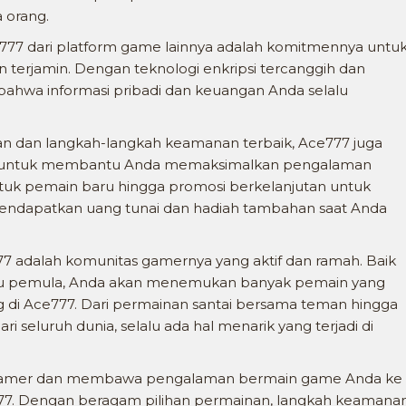
 orang.
777 dari platform game lainnya adalah komitmennya untu
erjamin. Dengan teknologi enkripsi tercanggih dan
n bahwa informasi pribadi dan keuangan Anda selalu
n dan langkah-langkah keamanan terbaik, Ace777 juga
i untuk membantu Anda memaksimalkan pengalaman
uk pemain baru hingga promosi berkelanjutan untuk
mendapatkan uang tunai dan hadiah tambahan saat Anda
77 adalah komunitas gamernya yang aktif dan ramah. Baik
au pemula, Anda akan menemukan banyak pemain yang
g di Ace777. Dari permainan santai bersama teman hingga
i seluruh dunia, selalu ada hal menarik yang terjadi di
iwa gamer dan membawa pengalaman bermain game Anda ke
777. Dengan beragam pilihan permainan, langkah keamana