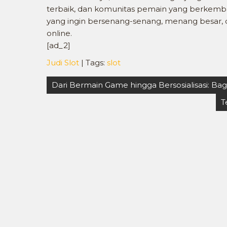
terbaik, dan komunitas pemain yang berkemb
yang ingin bersenang-senang, menang besar, 
online.
[ad_2]
Judi Slot
| Tags:
slot
Post
Dari Bermain Game hingga Bersosialisasi: 
navigation
T