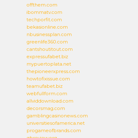
offthem.com
ibommatv.com
techporfit.com
bekasionline.com
nbusinessplan.com
greenlife360.com
cantshoutitout.com
expressufabet.biz
mypuertoplata.net
thepioneerxpress.com
howtofixissue.com
teamufabet.biz
webfullform.com
allviddownload.com
decorsmag.com
gamblingcasinonews.com
universitiesofamerica.net
progameofbrands.com
qbreview.org