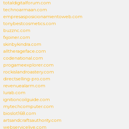
totaldigitalforum.com
technoarmaan.com
empresasposicionamientoweb.com
tonybestcosmetics.com
buzznc.com
fxjoiner.com
skinbykindra.com
alltherageface.com
codenational.com
progameexplorer.com
rockislandroastery.com
directselling-pro.com
revenuealarm.com
lurab.com
ignitioncoilguide.com
mytechcomputer.com
bioslot168.com
artsandcraftsauthority.com
webservicelive.com