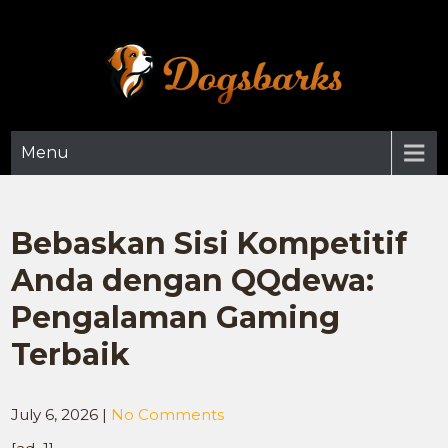
Skip
to
content
Dapatkan pengalaman bermain bebas risiko dengan slot anti
Slot Gacor Malam Ini Anti
rungkat dari PG Soft malam ini. Slot gacor ini hadir dengan RTP
Menu
terbaik.
Rungkat, Slot PG Soft
dengan RTP Terbaik
Bebaskan Sisi Kompetitif
Anda dengan QQdewa:
Pengalaman Gaming
Terbaik
July 6, 2026
|
No Comments