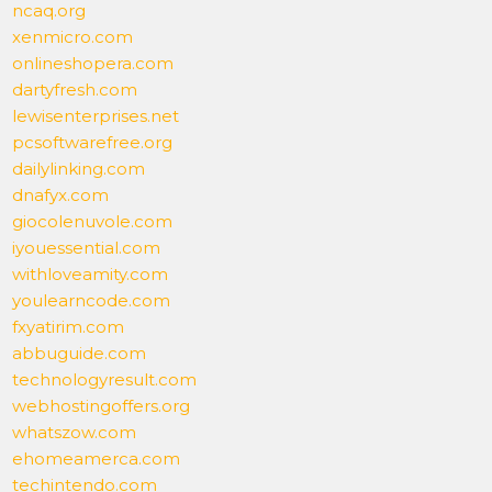
ncaq.org
xenmicro.com
onlineshopera.com
dartyfresh.com
lewisenterprises.net
pcsoftwarefree.org
dailylinking.com
dnafyx.com
giocolenuvole.com
iyouessential.com
withloveamity.com
youlearncode.com
fxyatirim.com
abbuguide.com
technologyresult.com
webhostingoffers.org
whatszow.com
ehomeamerca.com
techintendo.com