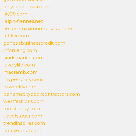
onlyfansheaven.com
lky08.com
ralph-fiennes.net
fielder-maximum-discount.net
fitfllex.com
genesisbusinesscredit.com
inforuang.com
kindsmarket.com
luvelylife.com
macramb.com
mypet-diary.com
oxweekly.com
panamacitydeckcontractors.com
westfashions.com
toolshandy.com
travelstager.com
trendinspires.com
rannyephul.com