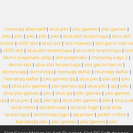
menuqq alternatif
|
situs pkv
|
pkv games
|
pkv games
|
pkv
|
pkv
|
pkv
|
pkv
|
pkv
|
situs slot terpercaya
|
situs slot
online
|
x500 slot
|
situs slot
|
slot maxwin
|
slot gacor hari ini
|
x500 slot
|
situs slot terpercaya
|
situs slot terpercaya
|
slot
demo pragmatic play
|
slot pragmatic
|
mahjong ways 2
|
demo slot
|
situs slot terpercaya
|
slot gacor hari ini
|
dominoqq
|
dominoqq
|
menuqq daftar
|
murniqq daftar
|
hematqq daftar
|
pkv games qq
|
situs pkv
|
pkv qq
|
pkv
qq
|
situs pkv games
|
pkv games qq
|
situs pkv
|
qq
|
pkv
|
situs pkv games
|
pkv
|
situs qq
|
pkv games
|
pkv games
qq
|
situs pkv
|
qq
|
pkv qq
|
situs pkv games
|
pkv
|
situs judi
bola resmi
|
sbobet wap
|
sbobet login
|
judi bola
terpercaya
|
dominoqq login
|
qq poker
|
poker online
|
bandarqq pkv
|
pkv games
|
pkv games
|
pkv