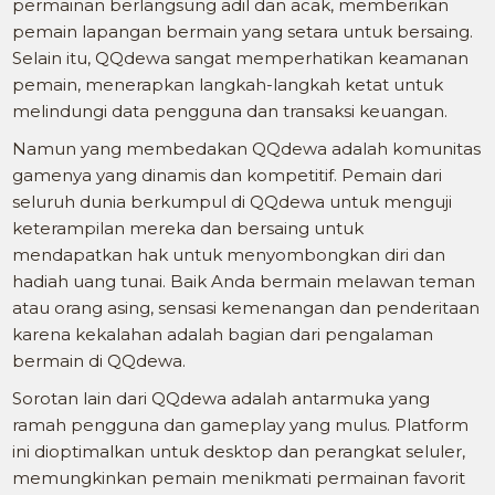
permainan berlangsung adil dan acak, memberikan
pemain lapangan bermain yang setara untuk bersaing.
Selain itu, QQdewa sangat memperhatikan keamanan
pemain, menerapkan langkah-langkah ketat untuk
melindungi data pengguna dan transaksi keuangan.
Namun yang membedakan QQdewa adalah komunitas
gamenya yang dinamis dan kompetitif. Pemain dari
seluruh dunia berkumpul di QQdewa untuk menguji
keterampilan mereka dan bersaing untuk
mendapatkan hak untuk menyombongkan diri dan
hadiah uang tunai. Baik Anda bermain melawan teman
atau orang asing, sensasi kemenangan dan penderitaan
karena kekalahan adalah bagian dari pengalaman
bermain di QQdewa.
Sorotan lain dari QQdewa adalah antarmuka yang
ramah pengguna dan gameplay yang mulus. Platform
ini dioptimalkan untuk desktop dan perangkat seluler,
memungkinkan pemain menikmati permainan favorit