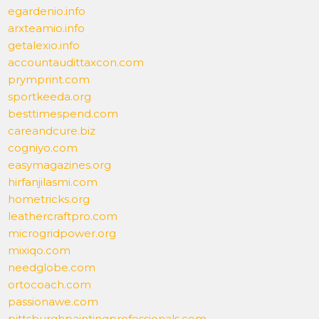
egardenio.info
arxteamio.info
getalexio.info
accountaudittaxcon.com
prymprint.com
sportkeeda.org
besttimespend.com
careandcure.biz
cogniyo.com
easymagazines.org
hirfanjilasmi.com
hometricks.org
leathercraftpro.com
microgridpower.org
mixiqo.com
needglobe.com
ortocoach.com
passionawe.com
pittsburghpaintingprofessionals.com