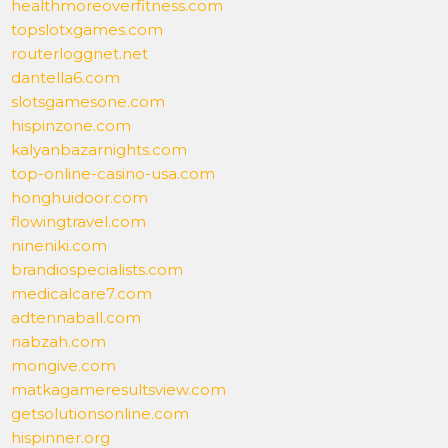
healthmoreoverfitness.com
topslotxgames.com
routerloggnet.net
dantella6.com
slotsgamesone.com
hispinzone.com
kalyanbazarnights.com
top-online-casino-usa.com
honghuidoor.com
flowingtravel.com
nineniki.com
brandiospecialists.com
medicalcare7.com
adtennaball.com
nabzah.com
mongive.com
matkagameresultsview.com
getsolutionsonline.com
hispinner.org