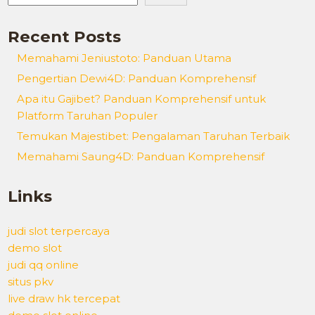
Recent Posts
Memahami Jeniustoto: Panduan Utama
Pengertian Dewi4D: Panduan Komprehensif
Apa itu Gajibet? Panduan Komprehensif untuk
Platform Taruhan Populer
Temukan Majestibet: Pengalaman Taruhan Terbaik
Memahami Saung4D: Panduan Komprehensif
Links
judi slot terpercaya
demo slot
judi qq online
situs pkv
live draw hk tercepat