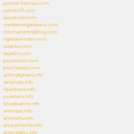
journal-francais.com
justintv10.com
lawyerule.com
mediamingleseaco.com
mtsmarketingblog.com
nghekiemtien.com
wasirku.com
tejas24.com
poolturbo.com
prachestait.com
artforafghans.info
airvendio.info
healthexe.info
puretecx.info
tecadvance.info
aminityio.info
amiolahu.info
ampacheme.info
ampullahu.info