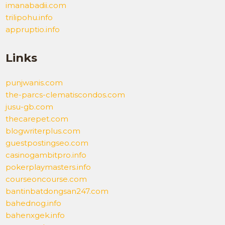
imanabadii.com
trilipohu.info
appruptio.info
Links
punjwanis.com
the-parcs-clematiscondos.com
jusu-gb.com
thecarepet.com
blogwriterplus.com
guestpostingseo.com
casinogambitpro.info
pokerplaymasters.info
courseoncourse.com
bantinbatdongsan247.com
bahednog.info
bahenxgek.info