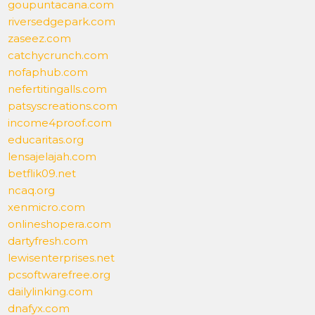
goupuntacana.com
riversedgepark.com
zaseez.com
catchycrunch.com
nofaphub.com
nefertitingalls.com
patsyscreations.com
income4proof.com
educaritas.org
lensajelajah.com
betflik09.net
ncaq.org
xenmicro.com
onlineshopera.com
dartyfresh.com
lewisenterprises.net
pcsoftwarefree.org
dailylinking.com
dnafyx.com