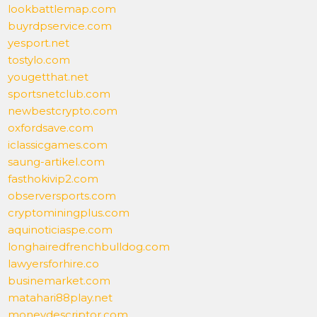
lookbattlemap.com
buyrdpservice.com
yesport.net
tostylo.com
yougetthat.net
sportsnetclub.com
newbestcrypto.com
oxfordsave.com
iclassicgames.com
saung-artikel.com
fasthokivip2.com
observersports.com
cryptominingplus.com
aquinoticiaspe.com
longhairedfrenchbulldog.com
lawyersforhire.co
businemarket.com
matahari88play.net
moneydescriptor.com