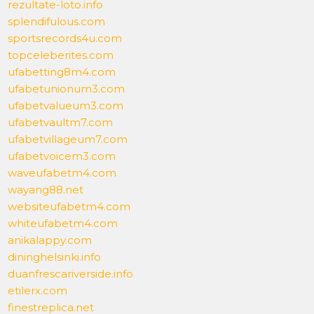
rezultate-loto.info
splendifulous.com
sportsrecords4u.com
topceleberites.com
ufabetting8m4.com
ufabetunionum3.com
ufabetvalueum3.com
ufabetvaultm7.com
ufabetvillageum7.com
ufabetvoicem3.com
waveufabetm4.com
wayang88.net
websiteufabetm4.com
whiteufabetm4.com
anikalappy.com
dininghelsinki.info
duanfrescariverside.info
etilerx.com
finestreplica.net