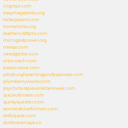
cogniyo.com
easymagazines.org
hirfanjilasmi.com
hometricks.org
leathercraftpro.com
microgridpower.org
mixiqo.com
needglobe.com
ortocoach.com
passionawe.com
pittsburghpaintingprofessionals.com
plumberryworks.com
psychoterapiawioletanowak.com
quickultimate.com
quirkyquester.com
sexmedicineformen.com
shiftripple.com
slotterpercaya.co