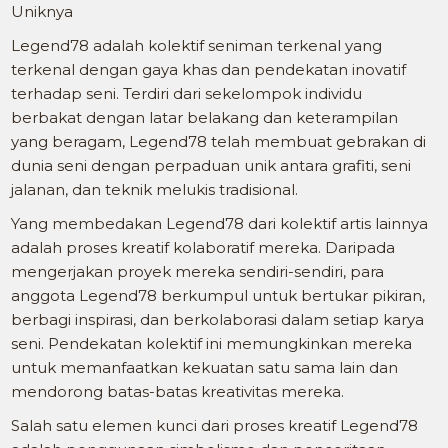
Uniknya
Legend78 adalah kolektif seniman terkenal yang
terkenal dengan gaya khas dan pendekatan inovatif
terhadap seni. Terdiri dari sekelompok individu
berbakat dengan latar belakang dan keterampilan
yang beragam, Legend78 telah membuat gebrakan di
dunia seni dengan perpaduan unik antara grafiti, seni
jalanan, dan teknik melukis tradisional.
Yang membedakan Legend78 dari kolektif artis lainnya
adalah proses kreatif kolaboratif mereka. Daripada
mengerjakan proyek mereka sendiri-sendiri, para
anggota Legend78 berkumpul untuk bertukar pikiran,
berbagi inspirasi, dan berkolaborasi dalam setiap karya
seni. Pendekatan kolektif ini memungkinkan mereka
untuk memanfaatkan kekuatan satu sama lain dan
mendorong batas-batas kreativitas mereka.
Salah satu elemen kunci dari proses kreatif Legend78