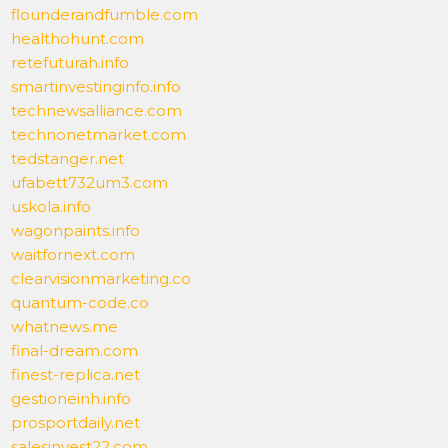
flounderandfumble.com
healthohunt.com
retefuturah.info
smartinvestinginfo.info
technewsalliance.com
technonetmarket.com
tedstanger.net
ufabett732um3.com
uskola.info
wagonpaints.info
waitfornext.com
clearvisionmarketing.co
quantum-code.co
whatnews.me
final-dream.com
finest-replica.net
gestioneinh.info
prosportdaily.net
salesinvest22.com