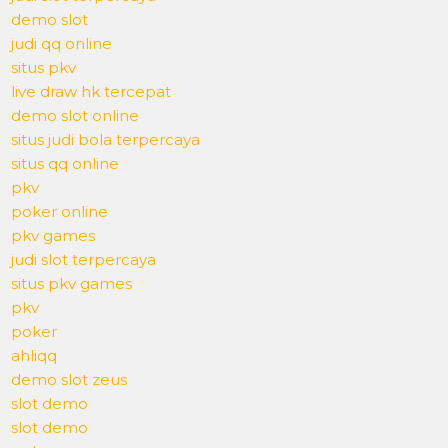
demo slot
judi qq online
situs pkv
live draw hk tercepat
demo slot online
situs judi bola terpercaya
situs qq online
pkv
poker online
pkv games
judi slot terpercaya
situs pkv games
pkv
poker
ahliqq
demo slot zeus
slot demo
slot demo