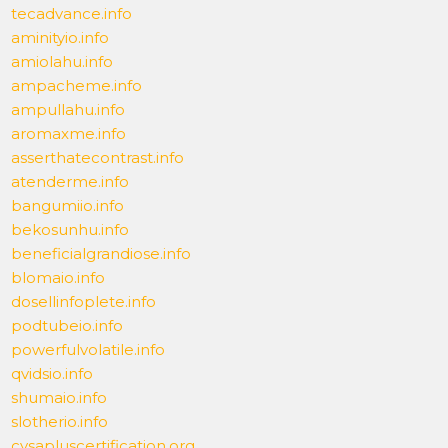
tecadvance.info
aminityio.info
amiolahu.info
ampacheme.info
ampullahu.info
aromaxme.info
asserthatecontrast.info
atenderme.info
bangumiio.info
bekosunhu.info
beneficialgrandiose.info
blomaio.info
dosellinfoplete.info
podtubeio.info
powerfulvolatile.info
qvidsio.info
shumaio.info
slotherio.info
cysapluscertification.org