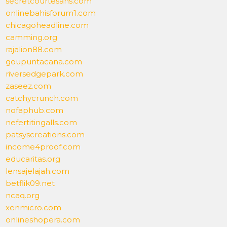
secretcourtesans.com
onlinebahisforum1.com
chicagoheadline.com
camming.org
rajalion88.com
goupuntacana.com
riversedgepark.com
zaseez.com
catchycrunch.com
nofaphub.com
nefertitingalls.com
patsyscreations.com
income4proof.com
educaritas.org
lensajelajah.com
betflik09.net
ncaq.org
xenmicro.com
onlineshopera.com