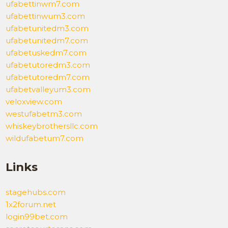
ufabettinwm7.com
ufabettinwum3.com
ufabetunitedm3.com
ufabetunitedm7.com
ufabetuskedm7.com
ufabetutoredm3.com
ufabetutoredm7.com
ufabetvalleyum3.com
veloxview.com
westufabetm3.com
whiskeybrothersllc.com
wildufabetum7.com
Links
stagehubs.com
1x2forum.net
login99bet.com