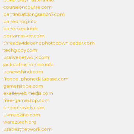
courseoncourse.com
bantinbatdongsan247.com
bahednog.info
bahenxgek.info
pertamaskre.com
threadsvideoandphotodownloader.com
techgiddy.com
usalivenetwork.com
jackpotrushonline.info
ucnewshindi.com
freecellphonedatabase.com
gamersrope.com
exellewebmedia.com
free-gamestop.com
sinbadtravels.com
ukmagzine.com
wareztech.org
usabestnetwork.com