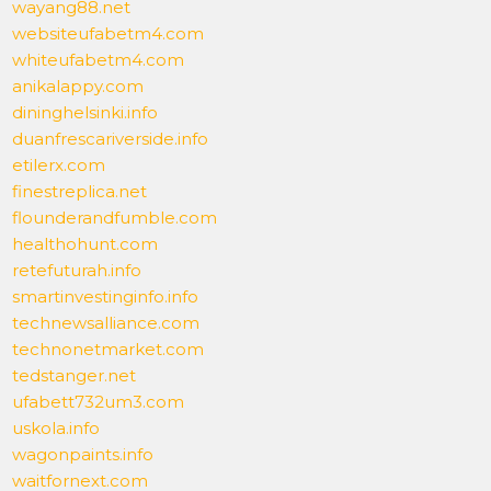
wayang88.net
websiteufabetm4.com
whiteufabetm4.com
anikalappy.com
dininghelsinki.info
duanfrescariverside.info
etilerx.com
finestreplica.net
flounderandfumble.com
healthohunt.com
retefuturah.info
smartinvestinginfo.info
technewsalliance.com
technonetmarket.com
tedstanger.net
ufabett732um3.com
uskola.info
wagonpaints.info
waitfornext.com