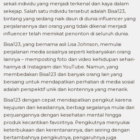
sekali individu yang menjadi terkenal dan kaya dalam
sekejap. Salah satu individu tersebut adalah Bisa123,
bintang yang sedang naik daun di dunia influencer yang
perjalanannya dari orang yang tidak dikenal menjadi
influencer telah memikat penonton di seluruh dunia.
Bisa123, yang bernama asli Lisa Johnson, memulai
perjalanan media sosialnya seperti kebanyakan orang
lainnya – memposting foto dan video kehidupan sehari-
harinya di Instagram dan YouTube. Namun, yang
membedakan Bisa123 dari banyak orang lain yang
bersaing untuk mendapatkan perhatian di media sosial
adalah perspektif unik dan kontennya yang menarik.
Bisa123 dengan cepat mendapatkan pengikut karena
kejujuran dan keasliannya, berbagi segalanya mulai dari
perjuangannya dengan kesehatan mental hingga
produk kecantikan favoritnya. Pengikutnya menyukai
keterbukaan dan kerentanannya, dan seiring dengan
bertambahnya pengikutnya, pengaruhnya juga