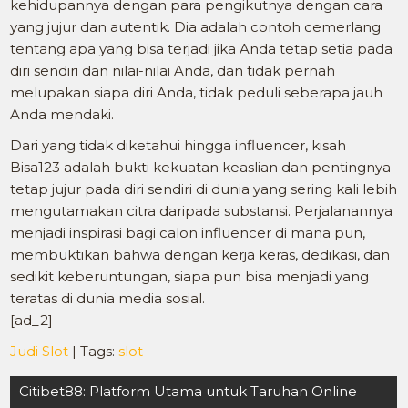
kehidupannya dengan para pengikutnya dengan cara
yang jujur ​​dan autentik. Dia adalah contoh cemerlang
tentang apa yang bisa terjadi jika Anda tetap setia pada
diri sendiri dan nilai-nilai Anda, dan tidak pernah
melupakan siapa diri Anda, tidak peduli seberapa jauh
Anda mendaki.
Dari yang tidak diketahui hingga influencer, kisah
Bisa123 adalah bukti kekuatan keaslian dan pentingnya
tetap jujur ​​pada diri sendiri di dunia yang sering kali lebih
mengutamakan citra daripada substansi. Perjalanannya
menjadi inspirasi bagi calon influencer di mana pun,
membuktikan bahwa dengan kerja keras, dedikasi, dan
sedikit keberuntungan, siapa pun bisa menjadi yang
teratas di dunia media sosial.
[ad_2]
Judi Slot
| Tags:
slot
Post
Citibet88: Platform Utama untuk Taruhan Online