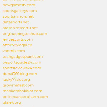
newgamestv.com
sportsgallerys.com
sportsmirrors.net
datasports.net
atasehirescortu.net
engineeringtechub.com
jerryescorts.com
attorneylegal.co
voomb.com
techgadgetpoint.com
tvsportsguide24.com
sportsreviews24.com
dubai360blog.com
lucky77slot.org
growmefast.com
mahkotahokislot.com
onlinecancerpharm.com
ufalek.org