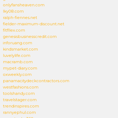
onlyfansheaven.com
lky08.com
ralph-fiennes.net
fielder-maximum-discount.net
fitfllex.com
genesisbusinesscredit.com
inforuang.com
kindsmarket.com
luvelylife.com
macramb.com
mypet-diary.com
oxweekly.com
panamacitydeckcontractors.com
westfashions.com
toolshandy.com
travelstager.com
trendinspires.com
rannyephul.com