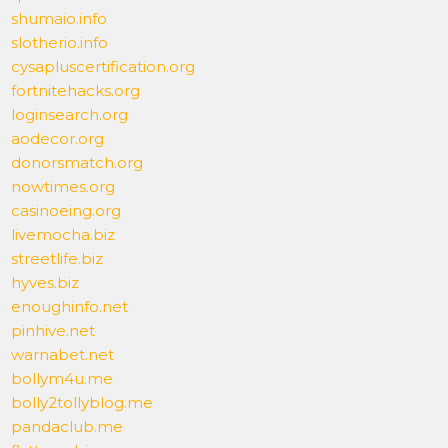
shumaio.info
slotherio.info
cysapluscertification.org
fortnitehacks.org
loginsearch.org
aodecor.org
donorsmatch.org
nowtimes.org
casinoeing.org
livemocha.biz
streetlife.biz
hyves.biz
enoughinfo.net
pinhive.net
warnabet.net
bollym4u.me
bolly2tollyblog.me
pandaclub.me