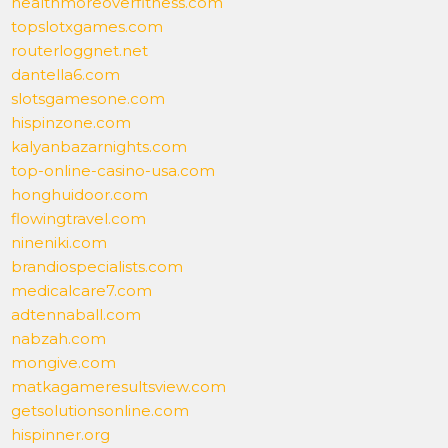
healthmoreoverfitness.com
topslotxgames.com
routerloggnet.net
dantella6.com
slotsgamesone.com
hispinzone.com
kalyanbazarnights.com
top-online-casino-usa.com
honghuidoor.com
flowingtravel.com
nineniki.com
brandiospecialists.com
medicalcare7.com
adtennaball.com
nabzah.com
mongive.com
matkagameresultsview.com
getsolutionsonline.com
hispinner.org