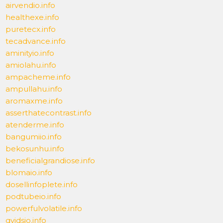
airvendio.info
healthexe.info
puretecx.info
tecadvance.info
aminityio.info
amiolahu.info
ampacheme.info
ampullahu.info
aromaxme.info
asserthatecontrast.info
atenderme.info
bangumiio.info
bekosunhu.info
beneficialgrandiose.info
blomaio.info
dosellinfoplete.info
podtubeio.info
powerfulvolatile.info
qvidsio.info