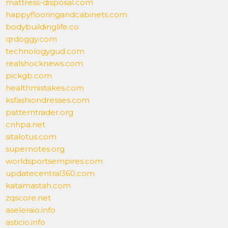
mattress-disposal.com
happyflooringandcabinets.com
bodybuildinglife.co
qrdoggy.com
technologygud.com
realshocknews.com
pickgb.com
healthmistakes.com
ksfashiondresses.com
patterntrader.org
cnhpa.net
sitalotus.com
supernotes.org
worldsportsempires.com
updatecentral360.com
katamastah.com
zqscore.net
aseleraio.info
asticio.info