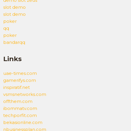
demo slot zeus
slot demo
slot demo
poker
qq
poker
bandarqq
Links
uae-times.com
gamerifys.com
inspiratif.net
vsmsnetworks.com
offthem.com
ibommatv.com
techporfit.com
bekasionline.com
nbusinessplan.com