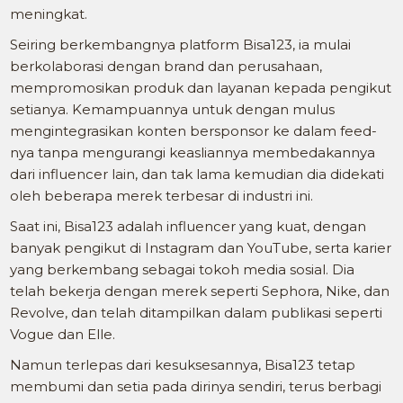
meningkat.
Seiring berkembangnya platform Bisa123, ia mulai
berkolaborasi dengan brand dan perusahaan,
mempromosikan produk dan layanan kepada pengikut
setianya. Kemampuannya untuk dengan mulus
mengintegrasikan konten bersponsor ke dalam feed-
nya tanpa mengurangi keasliannya membedakannya
dari influencer lain, dan tak lama kemudian dia didekati
oleh beberapa merek terbesar di industri ini.
Saat ini, Bisa123 adalah influencer yang kuat, dengan
banyak pengikut di Instagram dan YouTube, serta karier
yang berkembang sebagai tokoh media sosial. Dia
telah bekerja dengan merek seperti Sephora, Nike, dan
Revolve, dan telah ditampilkan dalam publikasi seperti
Vogue dan Elle.
Namun terlepas dari kesuksesannya, Bisa123 tetap
membumi dan setia pada dirinya sendiri, terus berbagi