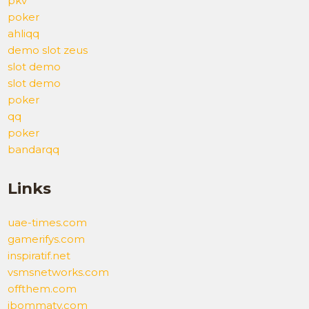
pkv
poker
ahliqq
demo slot zeus
slot demo
slot demo
poker
qq
poker
bandarqq
Links
uae-times.com
gamerifys.com
inspiratif.net
vsmsnetworks.com
offthem.com
ibommatv.com