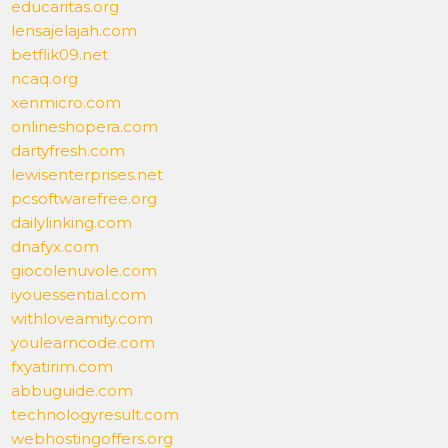
educaritas.org
lensajelajah.com
betflik09.net
ncaq.org
xenmicro.com
onlineshopera.com
dartyfresh.com
lewisenterprises.net
pcsoftwarefree.org
dailylinking.com
dnafyx.com
giocolenuvole.com
iyouessential.com
withloveamity.com
youlearncode.com
fxyatirim.com
abbuguide.com
technologyresult.com
webhostingoffers.org