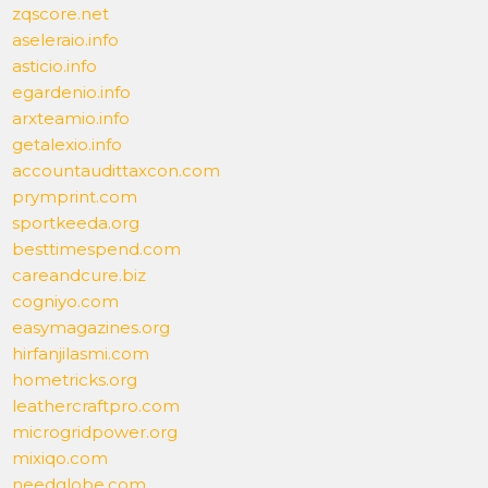
zqscore.net
aseleraio.info
asticio.info
egardenio.info
arxteamio.info
getalexio.info
accountaudittaxcon.com
prymprint.com
sportkeeda.org
besttimespend.com
careandcure.biz
cogniyo.com
easymagazines.org
hirfanjilasmi.com
hometricks.org
leathercraftpro.com
microgridpower.org
mixiqo.com
needglobe.com