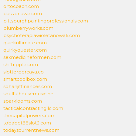
ortocoach.com
passionawe.com
pittsburghpaintingprofessionals.com
plumberryworks.com
psychoterapiawioletanowak.com
quickultimate.com
quirkyquester.com
sexmedicineformen.com
shiftripple.com
slotterpercaya.co
smartcoolbox.com
sohanjitfinances.com
soulfulhousemusic.net
sparklooms.com
tacticalcontractingllc.com
thecapitalpowers.com
tobabet88slot3.com
todayscurrentnews.com