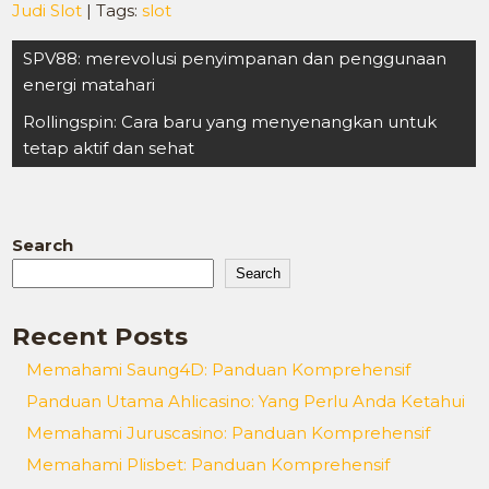
Judi Slot
| Tags:
slot
Post
SPV88: merevolusi penyimpanan dan penggunaan
navigation
energi matahari
Rollingspin: Cara baru yang menyenangkan untuk
tetap aktif dan sehat
Search
Search
Recent Posts
Memahami Saung4D: Panduan Komprehensif
Panduan Utama Ahlicasino: Yang Perlu Anda Ketahui
Memahami Juruscasino: Panduan Komprehensif
Memahami Plisbet: Panduan Komprehensif