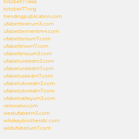
totobet77.asia
totobet77.org
trendingpublication.com
ufabettererum3.com
ufabettermentm4.com
ufabettersum7.com
ufabettinwm7.com
ufabettinwum3.com
ufabetunitedm3.com
ufabetunitedm7.com
ufabetuskedm7.com
ufabetutoredm3.com
ufabetutoredm7.com
ufabetvalleyum3.com
veloxview.com
westufabetm3.com
whiskeybrothersllc.com
wildufabetum7.com