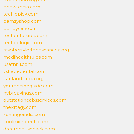
bnewsindia.com
techiepick.com
bamzyshop.com
pondycars.com
techonfutures.com
techoologic.com
raspberryketonescanada.org
medihealthrules.com
usathrill.com
vshapedental.com
canfandalucia.org
yourengineguide.com
nybreakings.com
outstationcabsservices.com
thekrtagy.com
xchangeindia.com
coolmicrotech.com
dreamhousehack.com