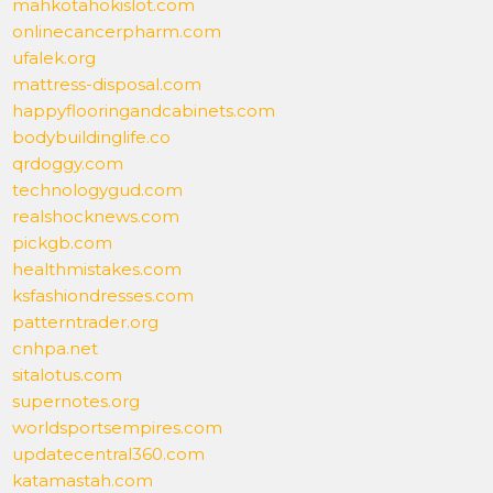
mahkotahokislot.com
onlinecancerpharm.com
ufalek.org
mattress-disposal.com
happyflooringandcabinets.com
bodybuildinglife.co
qrdoggy.com
technologygud.com
realshocknews.com
pickgb.com
healthmistakes.com
ksfashiondresses.com
patterntrader.org
cnhpa.net
sitalotus.com
supernotes.org
worldsportsempires.com
updatecentral360.com
katamastah.com