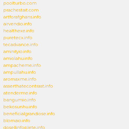
poolturbo.com
prachestait.com
artforafghans.info
airvendio.info
healthexe.info
puretecx.info
tecadvance.info
aminityio.info
amiolahu.info
ampacheme.info
ampullahu.info
aromaxme.info
asserthatecontrast.info
atenderme.info
bangumiio.info
bekosunhu.info
beneficialgrandiose.info
blomaio.info
dosellinfoplete.info