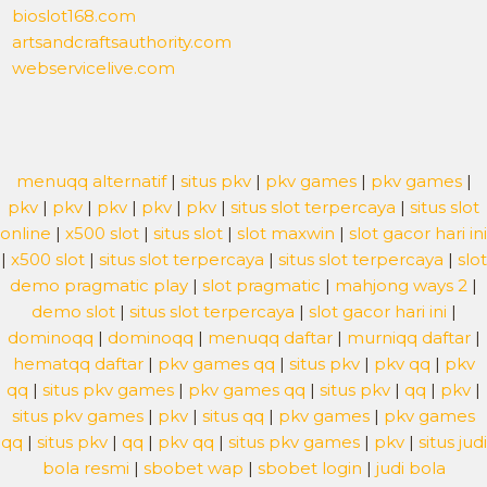
bioslot168.com
artsandcraftsauthority.com
webservicelive.com
menuqq alternatif
|
situs pkv
|
pkv games
|
pkv games
|
pkv
|
pkv
|
pkv
|
pkv
|
pkv
|
situs slot terpercaya
|
situs slot
online
|
x500 slot
|
situs slot
|
slot maxwin
|
slot gacor hari ini
|
x500 slot
|
situs slot terpercaya
|
situs slot terpercaya
|
slot
demo pragmatic play
|
slot pragmatic
|
mahjong ways 2
|
demo slot
|
situs slot terpercaya
|
slot gacor hari ini
|
dominoqq
|
dominoqq
|
menuqq daftar
|
murniqq daftar
|
hematqq daftar
|
pkv games qq
|
situs pkv
|
pkv qq
|
pkv
qq
|
situs pkv games
|
pkv games qq
|
situs pkv
|
qq
|
pkv
|
situs pkv games
|
pkv
|
situs qq
|
pkv games
|
pkv games
qq
|
situs pkv
|
qq
|
pkv qq
|
situs pkv games
|
pkv
|
situs judi
bola resmi
|
sbobet wap
|
sbobet login
|
judi bola