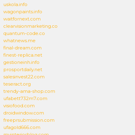
uskola.info
wagonpaints.info
waitfornext.com
clearvisionmarketing.co
quantum-code.co
whatnews.me
final-dream.com
finest-replica.net
gestioneinh.info
prosportdaily.net
salesinvest22.com
teseract.org
trendy-ama-shop.com
ufabett732m7.com
visiofood.com
droidwindow.com
freeprsubmission.com
ufagold666.com
myinteriorblog.com