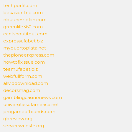
techporfit.com
bekasionline.com
nbusinessplan.com
greenlife360.com
cantshoutitout.com
expressufabet.biz
mypuertoplata.net
thepioneerxpress.com
howtofixissue.com
teamufabet.biz
webfullform.com
allviddownload.com
decorsmag.com
gamblingcasinonews.com
universitiesofamerica.net
progameofbrands.com
qbreview.org
servicewueste.org