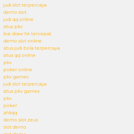
judi slot terpercaya
demo slot
judi qq online
situs pkv
live draw hk tercepat
demo slot online
situs judi bola terpercaya
situs qq online
pkv
poker online
pkv games
judi slot terpercaya
situs pkv games
pkv
poker
ahliqq
demo slot zeus
slot demo