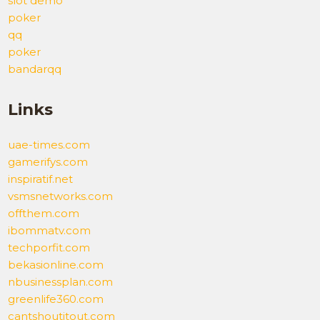
slot demo
poker
qq
poker
bandarqq
Links
uae-times.com
gamerifys.com
inspiratif.net
vsmsnetworks.com
offthem.com
ibommatv.com
techporfit.com
bekasionline.com
nbusinessplan.com
greenlife360.com
cantshoutitout.com