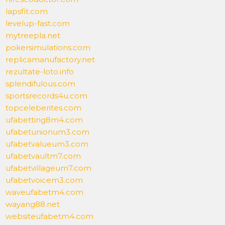
lapsfit.com
levelup-fast.com
mytreepla.net
pokersimulations.com
replicamanufactory.net
rezultate-loto.info
splendifulous.com
sportsrecords4u.com
topceleberites.com
ufabetting8m4.com
ufabetunionum3.com
ufabetvalueum3.com
ufabetvaultm7.com
ufabetvillageum7.com
ufabetvoicem3.com
waveufabetm4.com
wayang88.net
websiteufabetm4.com