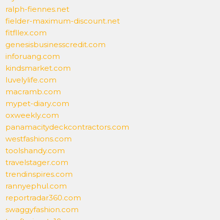
ralph-fiennes.net
fielder-maximum-discount.net
fitfllex.com
genesisbusinesscredit.com
inforuang.com
kindsmarket.com
luvelylife.com
macramb.com
mypet-diary.com
oxweekly.com
panamacitydeckcontractors.com
westfashions.com
toolshandy.com
travelstager.com
trendinspires.com
rannyephul.com
reportradar360.com
swaggyfashion.com