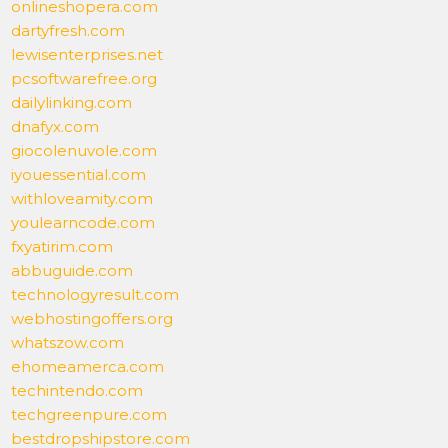
onlineshopera.com
dartyfresh.com
lewisenterprises.net
pcsoftwarefree.org
dailylinking.com
dnafyx.com
giocolenuvole.com
iyouessential.com
withloveamity.com
youlearncode.com
fxyatirim.com
abbuguide.com
technologyresult.com
webhostingoffers.org
whatszow.com
ehomeamerca.com
techintendo.com
techgreenpure.com
bestdropshipstore.com