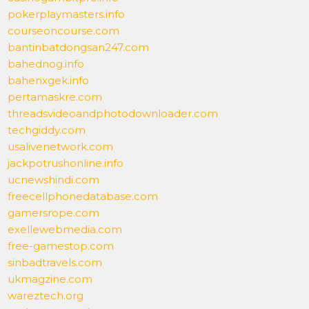
pokerplaymasters.info
courseoncourse.com
bantinbatdongsan247.com
bahednog.info
bahenxgek.info
pertamaskre.com
threadsvideoandphotodownloader.com
techgiddy.com
usalivenetwork.com
jackpotrushonline.info
ucnewshindi.com
freecellphonedatabase.com
gamersrope.com
exellewebmedia.com
free-gamestop.com
sinbadtravels.com
ukmagzine.com
wareztech.org