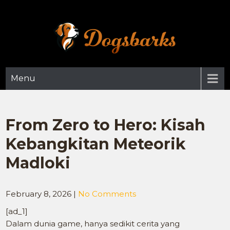
Skip
to
content
Dapatkan pengalaman bermain bebas risiko dengan slot anti
Slot Gacor Malam Ini Anti
rungkat dari PG Soft malam ini. Slot gacor ini hadir dengan RTP
Menu
terbaik.
Rungkat, Slot PG Soft
dengan RTP Terbaik
From Zero to Hero: Kisah
Kebangkitan Meteorik
Madloki
February 8, 2026
|
No Comments
[ad_1]
Dalam dunia game, hanya sedikit cerita yang