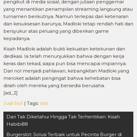
pengikut di media sosial, dengan jutaan penggemar
yang menantikan penampilan streaming langsung atau
turnamen berikutnya. Namun terlepas dari ketenaran
dan kesuksesan barunya, Madloki tetap rendah hati dan
bersyukur atas peluang yang diberikan game
kepadanya.
Kisah Madloki adalah bukti kekuatan ketekunan dan
dedikasi. Ia telah menunjukkan bahwa dengan kerja
keras dan tekad, siapa pun bisa mencapai impiannya.
Dari nol menjadi pahlawan, kebangkitan Madloki yang
meroket adalah pengingat bahwa kehebatan bisa
diraih oleh mereka yang bersedia berusaha.
[ad_2]
Judi Slot
| Tags:
slot
Post
Dari Tak Diketahui Hingga Tak Terhentikan: Kisah
navigation
Habibi88
Burgerslot: Solusi Terbaik untuk Pecinta Burger di