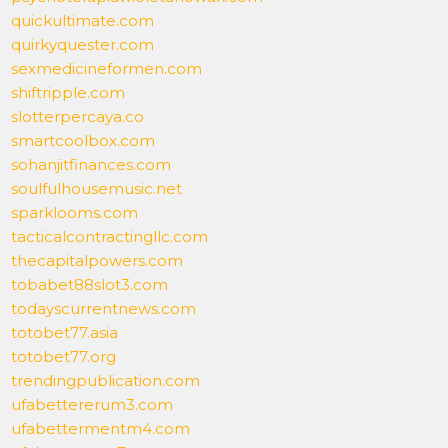
quickultimate.com
quirkyquester.com
sexmedicineformen.com
shiftripple.com
slotterpercaya.co
smartcoolbox.com
sohanjitfinances.com
soulfulhousemusic.net
sparklooms.com
tacticalcontractingllc.com
thecapitalpowers.com
tobabet88slot3.com
todayscurrentnews.com
totobet77.asia
totobet77.org
trendingpublication.com
ufabettererum3.com
ufabettermentm4.com