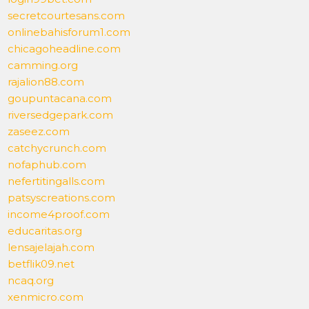
secretcourtesans.com
onlinebahisforum1.com
chicagoheadline.com
camming.org
rajalion88.com
goupuntacana.com
riversedgepark.com
zaseez.com
catchycrunch.com
nofaphub.com
nefertitingalls.com
patsyscreations.com
income4proof.com
educaritas.org
lensajelajah.com
betflik09.net
ncaq.org
xenmicro.com