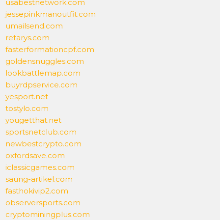
usabestnetwork.com
jessepinkmanoutfit.com
umailsend.com
retarys.com
fasterformationcpf.com
goldensnuggles.com
lookbattlemap.com
buyrdpservice.com
yesport.net
tostylo.com
yougetthat.net
sportsnetclub.com
newbestcrypto.com
oxfordsave.com
iclassicgames.com
saung-artikel.com
fasthokivip2.com
observersports.com
cryptominingplus.com