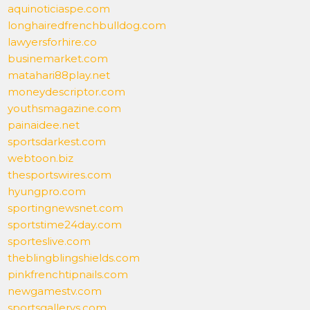
aquinoticiaspe.com
longhairedfrenchbulldog.com
lawyersforhire.co
businemarket.com
matahari88play.net
moneydescriptor.com
youthsmagazine.com
painaidee.net
sportsdarkest.com
webtoon.biz
thesportswires.com
hyungpro.com
sportingnewsnet.com
sportstime24day.com
sporteslive.com
theblingblingshields.com
pinkfrenchtipnails.com
newgamestv.com
sportsgallerys.com