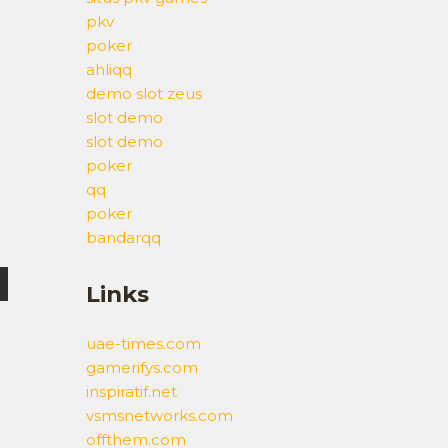
pkv
poker
ahliqq
demo slot zeus
g
slot demo
slot demo
poker
qq
poker
bandarqq
Links
uae-times.com
gamerifys.com
inspiratif.net
vsmsnetworks.com
offthem.com