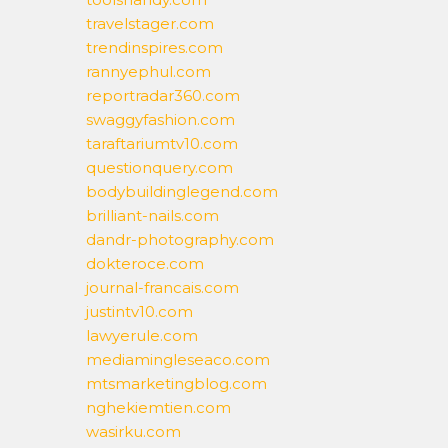
travelstager.com
trendinspires.com
rannyephul.com
reportradar360.com
swaggyfashion.com
taraftariumtv10.com
questionquery.com
bodybuildinglegend.com
brilliant-nails.com
dandr-photography.com
dokteroce.com
journal-francais.com
justintv10.com
lawyerule.com
mediamingleseaco.com
mtsmarketingblog.com
nghekiemtien.com
wasirku.com