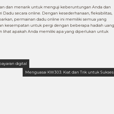
gkan dan menarik untuk menguji keberuntungan Anda dan
ri Dadu secara online. Dengan kesederhanaan, fleksibilitas,
kan, permainan dadu online ini memiliki semua yang
an kesempatan untuk pergi dengan beberapa hadiah uan
 lihat apakah Anda memiliki apa yang diperlukan untuk
ayaran digital
Menguasai KW303: Kiat dan Trik untuk Sukses