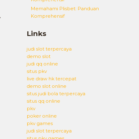
Memahami Plisbet: Panduan
,
Komprehensif
Links
n
judi slot terpercaya
demo slot
judi qq online
situs pkv
live draw hk tercepat
demo slot online
situs judi bola terpercaya
situs qq online
pkv
poker online
pkv games
judi slot terpercaya
situs pkv games