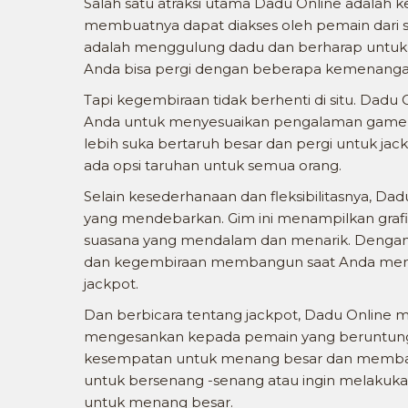
Salah satu atraksi utama Dadu Online adalah k
membuatnya dapat diakses oleh pemain dari s
adalah menggulung dadu dan berharap untuk ha
Anda bisa pergi dengan beberapa kemenangan
Tapi kegembiraan tidak berhenti di situ. Da
Anda untuk menyesuaikan pengalaman gamepl
lebih suka bertaruh besar dan pergi untuk jac
ada opsi taruhan untuk semua orang.
Selain kesederhanaan dan fleksibilitasnya, 
yang mendebarkan. Gim ini menampilkan grafik
suasana yang mendalam dan menarik. Dengan
dan kegembiraan membangun saat Anda menu
jackpot.
Dan berbicara tentang jackpot, Dadu Online
mengesankan kepada pemain yang beruntung.
kesempatan untuk menang besar dan membaw
untuk bersenang -senang atau ingin melakuk
untuk menang besar.