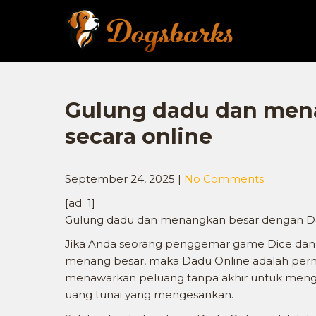
Skip
to
content
Slot Gacor Malam Ini A
Dapatkan pengalaman bermain bebas risiko dengan slot 
Gulung dadu dan men
secara online
September 24, 2025
|
No Comments
[ad_1]
Gulung dadu dan menangkan besar dengan Da
Jika Anda seorang penggemar game Dice dan
menang besar, maka Dadu Online adalah perm
menawarkan peluang tanpa akhir untuk mengg
uang tunai yang mengesankan.