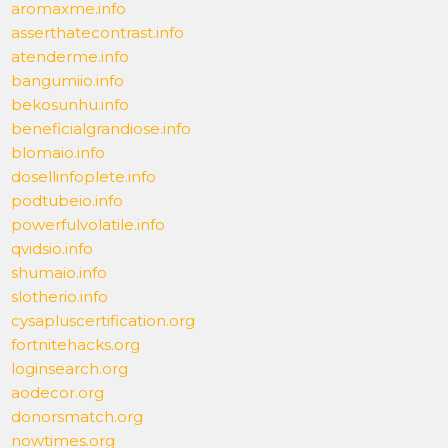
aromaxme.info
asserthatecontrast.info
atenderme.info
bangumiio.info
bekosunhu.info
beneficialgrandiose.info
blomaio.info
dosellinfoplete.info
podtubeio.info
powerfulvolatile.info
qvidsio.info
shumaio.info
slotherio.info
cysapluscertification.org
fortnitehacks.org
loginsearch.org
aodecor.org
donorsmatch.org
nowtimes.org