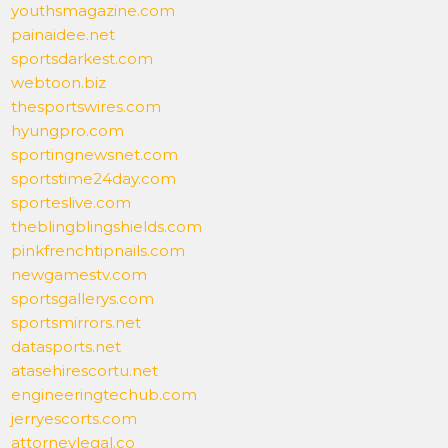
youthsmagazine.com
painaidee.net
sportsdarkest.com
webtoon.biz
thesportswires.com
hyungpro.com
sportingnewsnet.com
sportstime24day.com
sporteslive.com
theblingblingshields.com
pinkfrenchtipnails.com
newgamestv.com
sportsgallerys.com
sportsmirrors.net
datasports.net
atasehirescortu.net
engineeringtechub.com
jerryescorts.com
attorneylegal.co