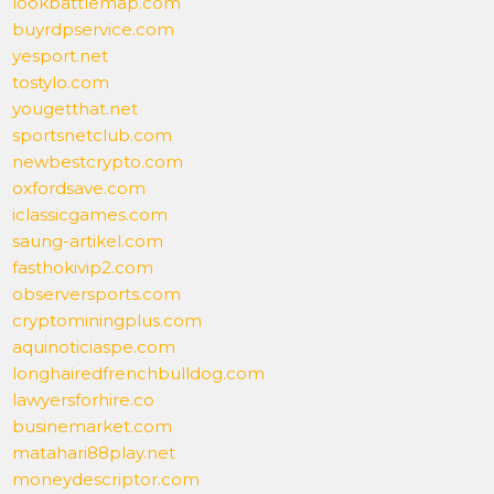
lookbattlemap.com
buyrdpservice.com
yesport.net
tostylo.com
yougetthat.net
sportsnetclub.com
newbestcrypto.com
oxfordsave.com
iclassicgames.com
saung-artikel.com
fasthokivip2.com
observersports.com
cryptominingplus.com
aquinoticiaspe.com
longhairedfrenchbulldog.com
lawyersforhire.co
businemarket.com
matahari88play.net
moneydescriptor.com