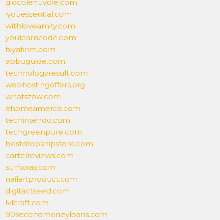
giocolenuvole.com
iyouessential.com
withloveamity.com
youlearncode.com
fxyatirim.com
abbuguide.com
technologyresult.com
webhostingoffers.org
whatszow.com
ehomeamerca.com
techintendo.com
techgreenpure.com
bestdropshipstore.com
cartelreviews.com
surfsway.com
nailartproduct.com
digitactseed.com
lvlcraft.com
90secondmoneyloans.com