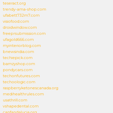
teseract.org
trendy-ama-shop.com
ufabett732m7.com
visiofood.com
droidwindow.com
freeprsubmission.com
ufagold666.com
myinteriorblog.com
bnewsindia.com
techiepick.com
bamzyshop.com
pondycars.com
techonfutures.com
techoologic.com
raspberryketonescanada.org
medihealthrules.com
usathrill.com
vshapedental.com
canfandalucia.org