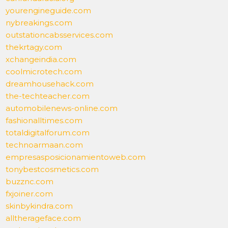
yourengineguide.com
nybreakings.com
outstationcabsservices.com
thekrtagy.com
xchangeindia.com
coolmicrotech.com
dreamhousehack.com
the-techteacher.com
automobilenews-online.com
fashionalltimes.com
totaldigitalforum.com
technoarmaan.com
empresasposicionamientoweb.com
tonybestcosmetics.com
buzznc.com
fxjoiner.com
skinbykindra.com
alltherageface.com