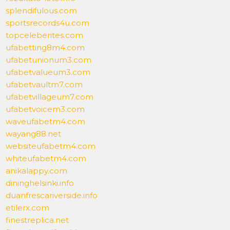
splendifulous.com
sportsrecords4u.com
topceleberites.com
ufabetting8m4.com
ufabetunionum3.com
ufabetvalueum3.com
ufabetvaultm7.com
ufabetvillageum7.com
ufabetvoicem3.com
waveufabetm4.com
wayang88.net
websiteufabetm4.com
whiteufabetm4.com
anikalappy.com
dininghelsinki.info
duanfrescariverside.info
etilerx.com
finestreplica.net