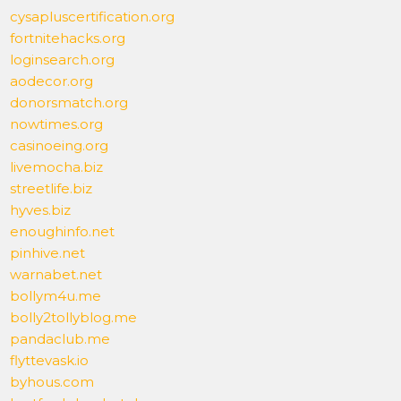
cysapluscertification.org
fortnitehacks.org
loginsearch.org
aodecor.org
donorsmatch.org
nowtimes.org
casinoeing.org
livemocha.biz
streetlife.biz
hyves.biz
enoughinfo.net
pinhive.net
warnabet.net
bollym4u.me
bolly2tollyblog.me
pandaclub.me
flyttevask.io
byhous.com