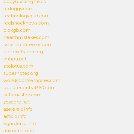
bodybuildinglife.co
qrdoggy.com
technologygud.com
realshocknews.com
pickgb.com
healthmistakes.com
ksfashiondresses.com
patterntrader.org
cnhpa.net
sitalotus.com
supernotes.org
worldsportsempires.com
updatecentral360.com
katamastah.com
zqscore.net
aseleraio.info
asticio.info
egardenio.info
arxteamio.info