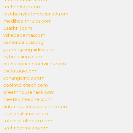
techoologic.com
raspberryketonescanada.org
medihealthrules.com
usathrill.com
vshapedental.com
canfandalucia.org
yourengineguide.com
nybreakings.com
outstationcabsservices.com
thekrtagy.com
xchangeindia.com
coolmicrotech.com
dreamhousehack.com
the-techteacher.com
automobilenews-online.com
fashionalltimes.com
totaldigitalforum.com
technoarmaan.com