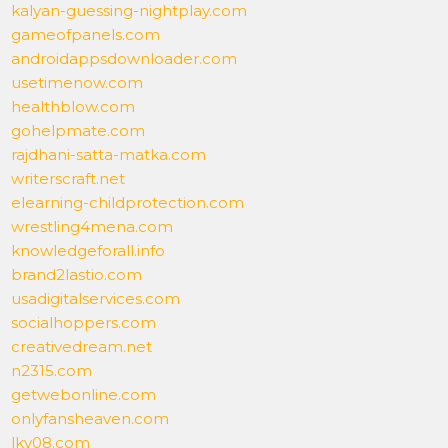
kalyan-guessing-nightplay.com
gameofpanels.com
androidappsdownloader.com
usetimenow.com
healthblow.com
gohelpmate.com
rajdhani-satta-matka.com
writerscraft.net
elearning-childprotection.com
wrestling4mena.com
knowledgeforall.info
brand2lastio.com
usadigitalservices.com
socialhoppers.com
creativedream.net
n2315.com
getwebonline.com
onlyfansheaven.com
lky08.com