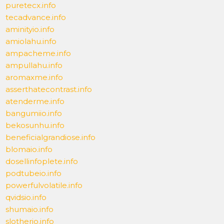
puretecx.info
tecadvance.info
aminityio.info
amiolahu.info
ampacheme.info
ampullahu.info
aromaxme.info
asserthatecontrast.info
atenderme.info
bangumiio.info
bekosunhu.info
beneficialgrandiose.info
blomaio.info
dosellinfoplete.info
podtubeio.info
powerfulvolatile.info
qvidsio.info
shumaio.info
slotherio.info