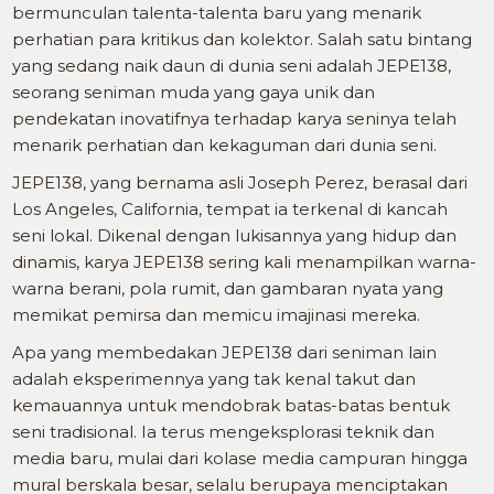
bermunculan talenta-talenta baru yang menarik
perhatian para kritikus dan kolektor. Salah satu bintang
yang sedang naik daun di dunia seni adalah JEPE138,
seorang seniman muda yang gaya unik dan
pendekatan inovatifnya terhadap karya seninya telah
menarik perhatian dan kekaguman dari dunia seni.
JEPE138, yang bernama asli Joseph Perez, berasal dari
Los Angeles, California, tempat ia terkenal di kancah
seni lokal. Dikenal dengan lukisannya yang hidup dan
dinamis, karya JEPE138 sering kali menampilkan warna-
warna berani, pola rumit, dan gambaran nyata yang
memikat pemirsa dan memicu imajinasi mereka.
Apa yang membedakan JEPE138 dari seniman lain
adalah eksperimennya yang tak kenal takut dan
kemauannya untuk mendobrak batas-batas bentuk
seni tradisional. Ia terus mengeksplorasi teknik dan
media baru, mulai dari kolase media campuran hingga
mural berskala besar, selalu berupaya menciptakan