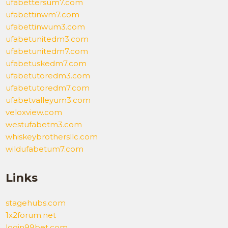
ufabettersum7.com
ufabettinwm7.com
ufabettinwum3.com
ufabetunitedm3.com
ufabetunitedm7.com
ufabetuskedm7.com
ufabetutoredm3.com
ufabetutoredm7.com
ufabetvalleyum3.com
veloxview.com
westufabetm3.com
whiskeybrothersllc.com
wildufabetum7.com
Links
stagehubs.com
1x2forum.net
login99bet.com