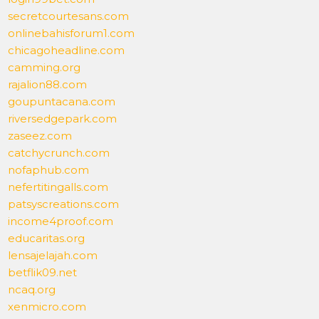
secretcourtesans.com
onlinebahisforum1.com
chicagoheadline.com
camming.org
rajalion88.com
goupuntacana.com
riversedgepark.com
zaseez.com
catchycrunch.com
nofaphub.com
nefertitingalls.com
patsyscreations.com
income4proof.com
educaritas.org
lensajelajah.com
betflik09.net
ncaq.org
xenmicro.com