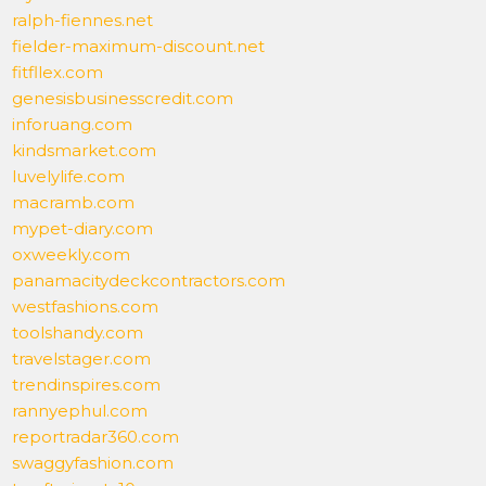
ralph-fiennes.net
fielder-maximum-discount.net
fitfllex.com
genesisbusinesscredit.com
inforuang.com
kindsmarket.com
luvelylife.com
macramb.com
mypet-diary.com
oxweekly.com
panamacitydeckcontractors.com
westfashions.com
toolshandy.com
travelstager.com
trendinspires.com
rannyephul.com
reportradar360.com
swaggyfashion.com