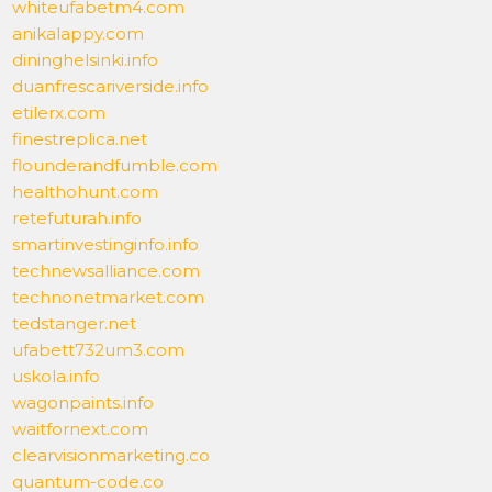
whiteufabetm4.com
anikalappy.com
dininghelsinki.info
duanfrescariverside.info
etilerx.com
finestreplica.net
flounderandfumble.com
healthohunt.com
retefuturah.info
smartinvestinginfo.info
technewsalliance.com
technonetmarket.com
tedstanger.net
ufabett732um3.com
uskola.info
wagonpaints.info
waitfornext.com
clearvisionmarketing.co
quantum-code.co