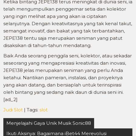
Ketika bintang JEPE138 terus meningkat di dunia seni, ia
telah mengumpulkan penggemar setia dan kolektor
yang ingin melihat apa yang akan ia ciptakan
selanjutnya. Dengan kreativitasnya yang tak kenal takut,
semangat inovatif, dan bakat yang tak terbantahkan,
JEPE138 tentu saja merupakan seniman yang patut
disaksikan di tahun-tahun mendatang.
Baik Anda seorang penggila seni, kolektor, atau sekadar
seseorang yang mengapresiasi kreativitas dan inovasi,
JEPE138 jelas merupakan seniman yang perlu Anda
ketahui. Nantikan pameran, instalasi, dan proyeknya
yang akan datang, dan bersiaplah untuk terinspirasi
oleh bintang yang sedang naik daun di dunia seni ini.
[ad_2]
Judi Slot
| Tags:
slot
Post
Menjelajahi Gaya Unik Musik Sonic88
navigation
Ikuti Aksinya: Bagaimana iBet44 Merevolusi