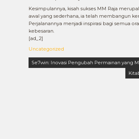
Kesimpulannya, kisah sukses MM Raja merupaka
awal yang sederhana, ia telah membangun kera
Perjalanannya menjadi inspirasi bagi semua o
kebesaran.
[ad_2]
Uncategorized
Post
Se7win: Inovasi Pengubah Permainan yang
navigation
Kita