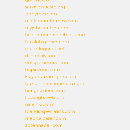
servicewueste.org
zippyrevs.com
matkanumbernow.com
myjobcirculars.com
healthmoreoverfitness.com
topslotxgames.com
routerloggnet.net
dantella6.com
slotsgamesone.com
hispinzone.com
kalyanbazarnights.com
top-online-casino-usa.com
honghuidoor.com
flowingtravel.com
nineniki.com
brandiospecialists.com
medicalcare7.com
adtennaball.com