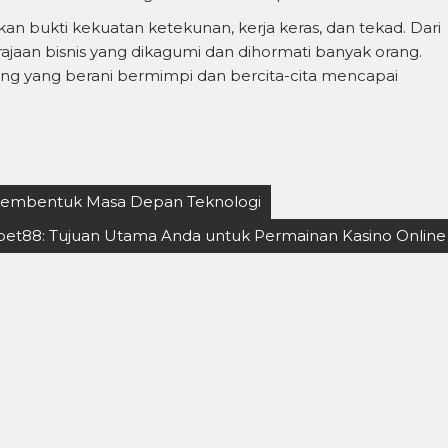
n bukti kekuatan ketekunan, kerja keras, dan tekad. Dari
jaan bisnis yang dikagumi dan dihormati banyak orang.
rang yang berani bermimpi dan bercita-cita mencapai
 Membentuk Masa Depan Teknologi
bet88: Tujuan Utama Anda untuk Permainan Kasino Online