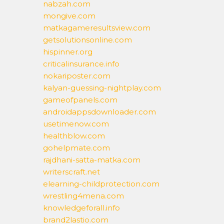
nabzah.com
mongive.com
matkagameresultsview.com
getsolutionsonline.com
hispinner.org
criticalinsurance.info
nokariposter.com
kalyan-guessing-nightplay.com
gameofpanels.com
androidappsdownloader.com
usetimenow.com
healthblow.com
gohelpmate.com
rajdhani-satta-matka.com
writerscraft.net
elearning-childprotection.com
wrestling4mena.com
knowledgeforall.info
brand2lastio.com