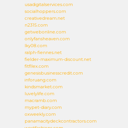
usadigitalservices.com
socialhoppers.com
creativedream.net
n2315.com
getwebonline.com
onlyfansheaven.com
lky08.com
ralph-fiennes.net
fielder-maximum-discount.net
fitfllex.com
genesisbusinesscredit.com
inforuang.com
kindsmarket.com
luvelylife.com
macramb.com
mypet-diary.com
oxweekly.com
panamacitydeckcontractors.com
westfashions.com