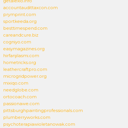
getalexio.info
accountaudittaxcon.com
prymprint.com
sportkeeda.org
besttimespend.com
careandcure.biz
cogniyo.com
easymagazines.org
hirfanjilasmi.com
hometricks.org
leathercraftpro.com
microgridpower.org
mixiqo.com
needglobe.com
ortocoach.com
passionawe.com
pittsburghpaintingprofessionals.com
plumberryworks.com
psychoterapiawioletanowak.com