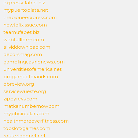
expressufabet.biz
mypuertoplata.net
thepioneerxpress.com
howtofixissue.com
teamufabet.biz
webfullform.com
allviddownload.com
decorsmag.com
gamblingcasinonews.com
universitiesofamerica.net
progameofbrands.com
qbreview.org
servicewueste.org
zippyrevs.com
matkanumbernow.com
myjobcirculars.com
healthmoreoverfitness.com
topslotxgames.com
routerloggnet.net