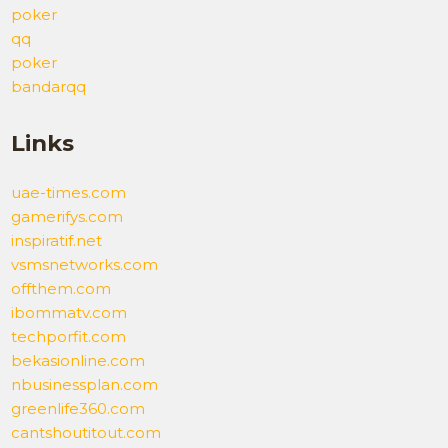
poker
qq
poker
bandarqq
Links
uae-times.com
gamerifys.com
inspiratif.net
vsmsnetworks.com
offthem.com
ibommatv.com
techporfit.com
bekasionline.com
nbusinessplan.com
greenlife360.com
cantshoutitout.com