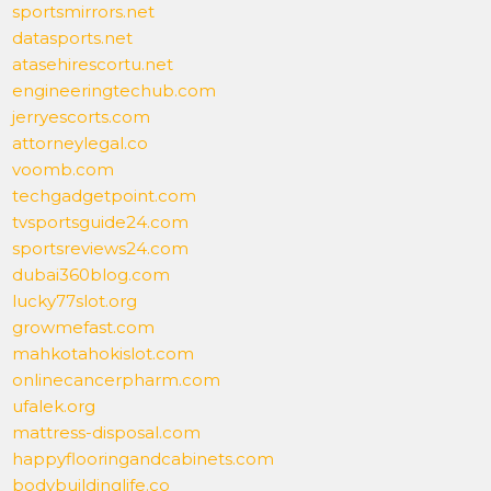
sportsmirrors.net
datasports.net
atasehirescortu.net
engineeringtechub.com
jerryescorts.com
attorneylegal.co
voomb.com
techgadgetpoint.com
tvsportsguide24.com
sportsreviews24.com
dubai360blog.com
lucky77slot.org
growmefast.com
mahkotahokislot.com
onlinecancerpharm.com
ufalek.org
mattress-disposal.com
happyflooringandcabinets.com
bodybuildinglife.co