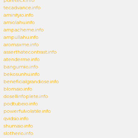
puretecx.info
tecadvance.info
aminityio.info
amiolahu.info
ampacheme.info
ampullahu.info
aromaxme.info
asserthatecontrast.info
atenderme.info
bangumiio.info
bekosunhu.info
beneficialgrandiose.info
blomaio.info
dosellinfoplete.info
podtubeio.info
powerfulvolatile.info
qvidsio.info
shumaio.info
slotherio.info