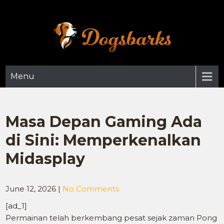
Skip
to
content
Dapatkan pengalaman bermain bebas risiko dengan slot anti
Slot Gacor Malam Ini Anti
rungkat dari PG Soft malam ini. Slot gacor ini hadir dengan RTP
Menu
terbaik.
Rungkat, Slot PG Soft
dengan RTP Terbaik
Masa Depan Gaming Ada
di Sini: Memperkenalkan
Midasplay
June 12, 2026
|
No Comments
[ad_1]
Permainan telah berkembang pesat sejak zaman Pong