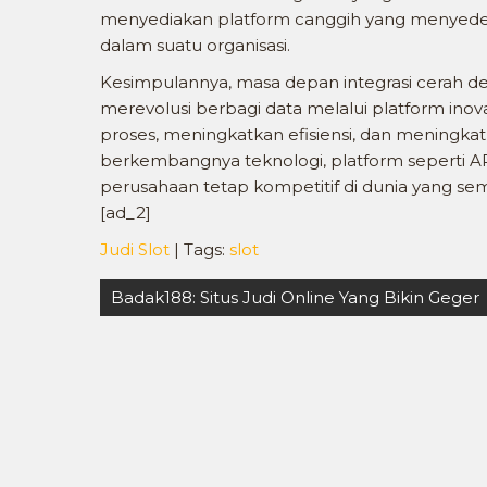
menyediakan platform canggih yang menyederh
dalam suatu organisasi.
Kesimpulannya, masa depan integrasi cerah 
merevolusi berbagi data melalui platform in
proses, meningkatkan efisiensi, dan meningka
berkembangnya teknologi, platform seperti
perusahaan tetap kompetitif di dunia yang sema
[ad_2]
Judi Slot
| Tags:
slot
Post
Badak188: Situs Judi Online Yang Bikin Geger
navigation