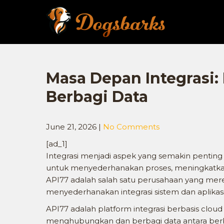
Skip
to
content
Slot Gacor Malam Ini A
Dapatkan pengalaman bermain bebas risiko dengan slot 
Masa Depan Integrasi:
Berbagi Data
June 21, 2026
|
No Comments
[ad_1]
Integrasi menjadi aspek yang semakin penting
untuk menyederhanakan proses, meningkatkan
API77 adalah salah satu perusahaan yang merev
menyederhanakan integrasi sistem dan aplikas
API77 adalah platform integrasi berbasis c
menghubungkan dan berbagi data antara berbag