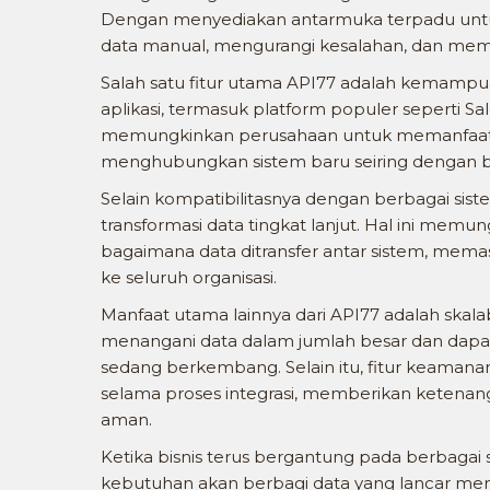
Dengan menyediakan antarmuka terpadu untuk
data manual, mengurangi kesalahan, dan memper
Salah satu fitur utama API77 adalah kemampu
aplikasi, termasuk platform populer seperti Sale
memungkinkan perusahaan untuk memanfaatka
menghubungkan sistem baru seiring dengan
Selain kompatibilitasnya dengan berbagai s
transformasi data tingkat lanjut. Hal ini 
bagaimana data ditransfer antar sistem, mema
ke seluruh organisasi.
Manfaat utama lainnya dari API77 adalah skalab
menangani data dalam jumlah besar dan dap
sedang berkembang. Selain itu, fitur keamana
selama proses integrasi, memberikan ketena
aman.
Ketika bisnis terus bergantung pada berbagai
kebutuhan akan berbagi data yang lancar menja