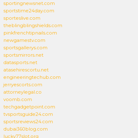
sportingnewsnet.com
sportstime24day.com
sporteslive.com
theblingblingshields.com
pinkfrenchtipnails.com
newgamestv.com
sportsgallerys.com
sportsmirrors.net
datasports.net
atasehirescortu.net
engineeringtechub.com
jerryescorts.com
attorneylegal.co
voomb.com
techgadgetpoint.com
tvsportsguide24.com
sportsreviews24.com
dubai360blog.com
lucky77slot.org