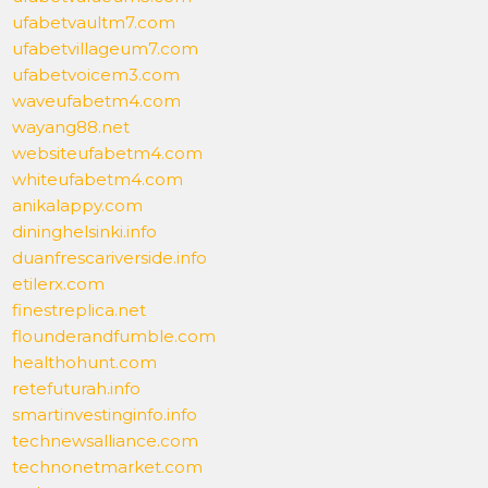
ufabetvaultm7.com
ufabetvillageum7.com
ufabetvoicem3.com
waveufabetm4.com
wayang88.net
websiteufabetm4.com
whiteufabetm4.com
anikalappy.com
dininghelsinki.info
duanfrescariverside.info
etilerx.com
finestreplica.net
flounderandfumble.com
healthohunt.com
retefuturah.info
smartinvestinginfo.info
technewsalliance.com
technonetmarket.com