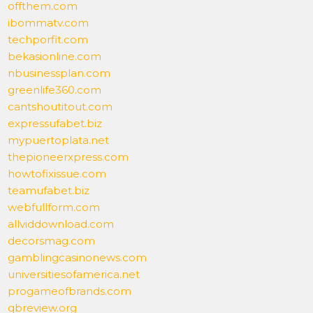
offthem.com
ibommatv.com
techporfit.com
bekasionline.com
nbusinessplan.com
greenlife360.com
cantshoutitout.com
expressufabet.biz
mypuertoplata.net
thepioneerxpress.com
howtofixissue.com
teamufabet.biz
webfullform.com
allviddownload.com
decorsmag.com
gamblingcasinonews.com
universitiesofamerica.net
progameofbrands.com
qbreview.org