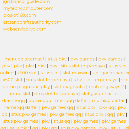
ignitioncoilguide.com
mytechcomputer.com
bioslot168.com
artsandcraftsauthority.com
webservicelive.com
menuqq alternatif
|
situs pkv
|
pkv games
|
pkv games
|
pkv
|
pkv
|
pkv
|
pkv
|
pkv
|
situs slot terpercaya
|
situs slot
online
|
x500 slot
|
situs slot
|
slot maxwin
|
slot gacor hari ini
|
x500 slot
|
situs slot terpercaya
|
situs slot terpercaya
|
slot
demo pragmatic play
|
slot pragmatic
|
mahjong ways 2
|
demo slot
|
situs slot terpercaya
|
slot gacor hari ini
|
dominoqq
|
dominoqq
|
menuqq daftar
|
murniqq daftar
|
hematqq daftar
|
pkv games qq
|
situs pkv
|
pkv qq
|
pkv
qq
|
situs pkv games
|
pkv games qq
|
situs pkv
|
qq
|
pkv
|
situs pkv games
|
pkv
|
situs qq
|
pkv games
|
pkv games
qq
|
situs pkv
|
qq
|
pkv qq
|
situs pkv games
|
pkv
|
situs judi