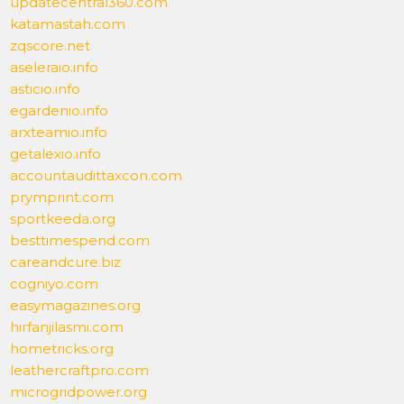
updatecentral360.com
katamastah.com
zqscore.net
aseleraio.info
asticio.info
egardenio.info
arxteamio.info
getalexio.info
accountaudittaxcon.com
prymprint.com
sportkeeda.org
besttimespend.com
careandcure.biz
cogniyo.com
easymagazines.org
hirfanjilasmi.com
hometricks.org
leathercraftpro.com
microgridpower.org