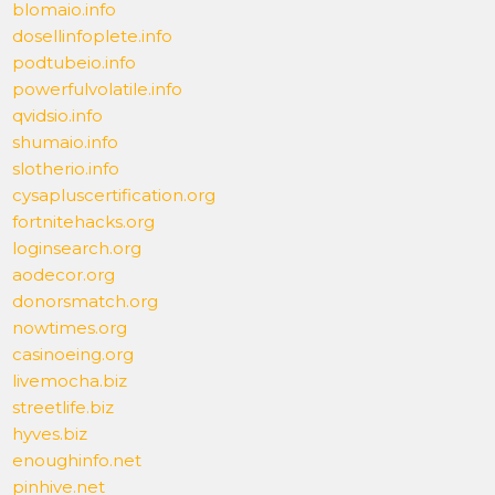
blomaio.info
dosellinfoplete.info
podtubeio.info
powerfulvolatile.info
qvidsio.info
shumaio.info
slotherio.info
cysapluscertification.org
fortnitehacks.org
loginsearch.org
aodecor.org
donorsmatch.org
nowtimes.org
casinoeing.org
livemocha.biz
streetlife.biz
hyves.biz
enoughinfo.net
pinhive.net