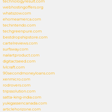
technologyresult.com
webhostingoffers.org
whatszow.com
ehomeamerca.com
techintendo.com
techgreenpure.com
bestdropshipstore.com
cartelreviews.com
surfsway.com
nailartproduct.com
digitactseed.com
lvlcraft.com
90secondmoneyloans.com
xenmicro.com
rodrovers.com
tripssolution.com
satta-king-india.com
yukigassencanada.com
articlehorizone.com