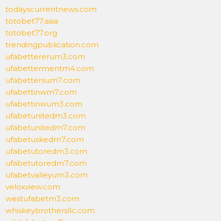
todayscurrentnews.com
totobet77.asia
totobet77.org
trendingpublication.com
ufabettererum3.com
ufabettermentm4.com
ufabettersum7.com
ufabettinwm7.com
ufabettinwum3.com
ufabetunitedm3.com
ufabetunitedm7.com
ufabetuskedm7.com
ufabetutoredm3.com
ufabetutoredm7.com
ufabetvalleyum3.com
veloxview.com
westufabetm3.com
whiskeybrothersllc.com