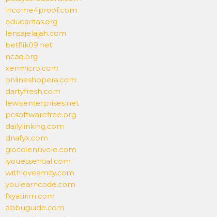
income4proof.com
educaritas.org
lensajelajah.com
betflik09.net
ncaq.org
xenmicro.com
onlineshopera.com
dartyfresh.com
lewisenterprises.net
pcsoftwarefree.org
dailylinking.com
dnafyx.com
giocolenuvole.com
iyouessential.com
withloveamity.com
youlearncode.com
fxyatirim.com
abbuguide.com