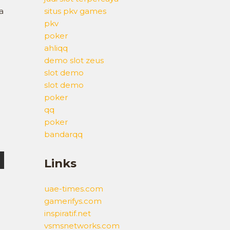
a
situs pkv games
pkv
poker
ahliqq
demo slot zeus
slot demo
slot demo
poker
qq
poker
bandarqq
Links
uae-times.com
gamerifys.com
inspiratif.net
vsmsnetworks.com