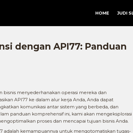
HOME
JUDI 
nti Rungkat, Slot PG Soft d
anti rungkat dari PG Soft malam ini. Slot gacor ini hadir dengan RTP
nsi dengan API77: Panduan
n bisnis menyederhanakan operasi mereka dan
sikan API77 ke dalam alur kerja Anda, Anda dapat
gkatkan komunikasi antar sistem yang berbeda, dan
alam panduan komprehensif ini, kami akan mengeksplorasi
ngoptimalkan proses dan mencapai tujuan bisnis Anda.
77 adalah kemampuannya untuk mengotomatiskan tugas-