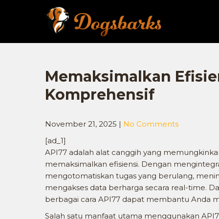
Skip
to
content
Slot Gacor Malam Ini A
Dapatkan pengalaman bermain bebas risiko dengan slot 
Memaksimalkan Efisie
Komprehensif
November 21, 2025
|
No Comments
[ad_1]
API77 adalah alat canggih yang memungkinka
memaksimalkan efisiensi. Dengan mengintegra
mengotomatiskan tugas yang berulang, menin
mengakses data berharga secara real-time. D
berbagai cara API77 dapat membantu Anda me
Salah satu manfaat utama menggunakan API