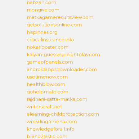
nabzah.com
mongive.com
matkagameresultsview.com
getsolutionsonline.com
hispinner.org
criticalinsurance.info
nokariposter.com
kalyan-guessing-nightplay.com
gameofpanels.com
androidappsdownloader.com
usetimenow.com
healthblow.com
gohelpmate.com
rajdhani-satta-matka.com
writerscraft.net
elearning-childprotection.com
wrestling4mena.com
knowledgeforall.info
brand2lastio.com