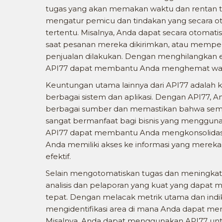
tugas yang akan memakan waktu dan rentan t
mengatur pemicu dan tindakan yang secara oto
tertentu. Misalnya, Anda dapat secara otoma
saat pesanan mereka dikirimkan, atau memperba
penjualan dilakukan. Dengan menghilangkan e
API77 dapat membantu Anda menghemat waktu
Keuntungan utama lainnya dari API77 adala
berbagai sistem dan aplikasi. Dengan API77, 
berbagai sumber dan memastikan bahwa semua
sangat bermanfaat bagi bisnis yang menggunak
API77 dapat membantu Anda mengkonsolidasik
Anda memiliki akses ke informasi yang merek
efektif.
Selain mengotomatiskan tugas dan meningka
analisis dan pelaporan yang kuat yang dapat
tepat. Dengan melacak metrik utama dan indik
mengidentifikasi area di mana Anda dapat me
Misalnya, Anda dapat menggunakan API77 unt