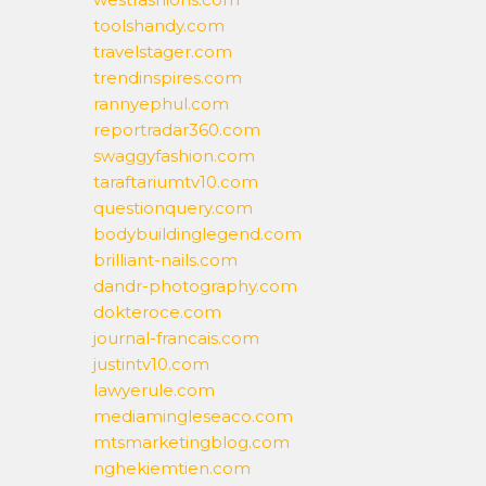
toolshandy.com
travelstager.com
trendinspires.com
rannyephul.com
reportradar360.com
swaggyfashion.com
taraftariumtv10.com
questionquery.com
bodybuildinglegend.com
brilliant-nails.com
dandr-photography.com
dokteroce.com
journal-francais.com
justintv10.com
lawyerule.com
mediamingleseaco.com
mtsmarketingblog.com
nghekiemtien.com