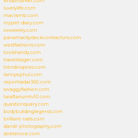
kindsmarket.com
luvelylife.com
macramb.com
mypet-diary.com
oxweekly.com
panamacitydeckcontractors.com
westfashions.com
toolshandy.com
travelstager.com
trendinspires.com
rannyephul.com
reportradar360.com
swaggyfashion.com
taraftariumtv10.com
questionquery.com
bodybuildinglegend.com
brilliant-nails.com
dandr-photography.com
dokteroce.com