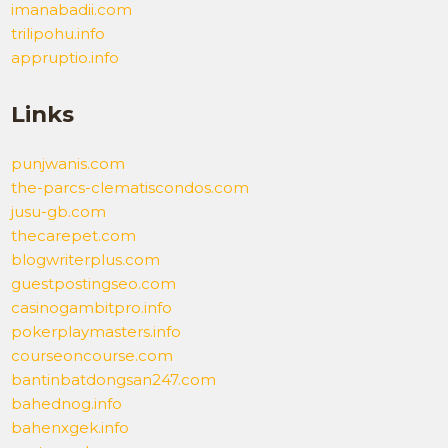
imanabadii.com
trilipohu.info
appruptio.info
Links
punjwanis.com
the-parcs-clematiscondos.com
jusu-gb.com
thecarepet.com
blogwriterplus.com
guestpostingseo.com
casinogambitpro.info
pokerplaymasters.info
courseoncourse.com
bantinbatdongsan247.com
bahednog.info
bahenxgek.info