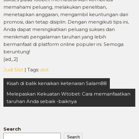
memahami peluang, melakukan penelitian,
menetapkan anggaran, mengambil keuntungan dari
promosi, dan tetap disiplin. Dengan mengikuti tips ini,
Anda dapat meningkatkan peluang sukses dan
menikmati pengalaman taruhan yang lebih
bermanfaat di platform online populer ini. Semoga
beruntung!
[ad_2]
Judi Slot
| Tags:
slot
Post
Kisah di balik kenaikan ketenaran Salam88
navigation
Melepaskan Kekuatan Wtobet: Cara memanfaatkan
taruhan Anda sebaik -baiknya
Search
Search