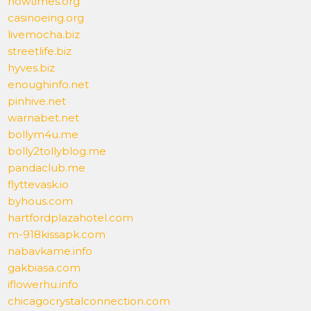
nowtimes.org
casinoeing.org
livemocha.biz
streetlife.biz
hyves.biz
enoughinfo.net
pinhive.net
warnabet.net
bollym4u.me
bolly2tollyblog.me
pandaclub.me
flyttevask.io
byhous.com
hartfordplazahotel.com
m-918kissapk.com
nabavkame.info
gakbiasa.com
iflowerhu.info
chicagocrystalconnection.com