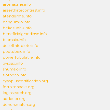
aromaxme.info
asserthatecontrast.info
atenderme.info
bangumiio.info
bekosunhu.info
beneficialgrandiose.info
blomaio.info
dosellinfoplete.info
podtubeio.info
powerfulvolatile.info
qvidsio.info
shumaio.info
slotherio.info
cysapluscertification.org
fortnitehacks.org
loginsearch.org
aodecor.org
donorsmatch.org