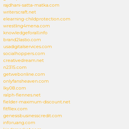
rajdhani-satta-matka.com
writerscraft.net
elearning-childprotection.com
wrestling4mena.com
knowledgeforall.info
brand2lastio.com
usadigitalservices.com
socialhoppers.com
creativedream.net
n2315.com
getwebonline.com
onlyfansheaven.com
lky08.com
ralph-fiennes.net
fielder-maximum-discount.net
fitfllex.com
genesisbusinesscredit.com
inforuang.com