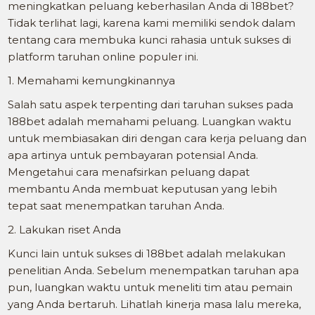
meningkatkan peluang keberhasilan Anda di 188bet?
Tidak terlihat lagi, karena kami memiliki sendok dalam
tentang cara membuka kunci rahasia untuk sukses di
platform taruhan online populer ini.
1. Memahami kemungkinannya
Salah satu aspek terpenting dari taruhan sukses pada
188bet adalah memahami peluang. Luangkan waktu
untuk membiasakan diri dengan cara kerja peluang dan
apa artinya untuk pembayaran potensial Anda.
Mengetahui cara menafsirkan peluang dapat
membantu Anda membuat keputusan yang lebih
tepat saat menempatkan taruhan Anda.
2. Lakukan riset Anda
Kunci lain untuk sukses di 188bet adalah melakukan
penelitian Anda. Sebelum menempatkan taruhan apa
pun, luangkan waktu untuk meneliti tim atau pemain
yang Anda bertaruh. Lihatlah kinerja masa lalu mereka,