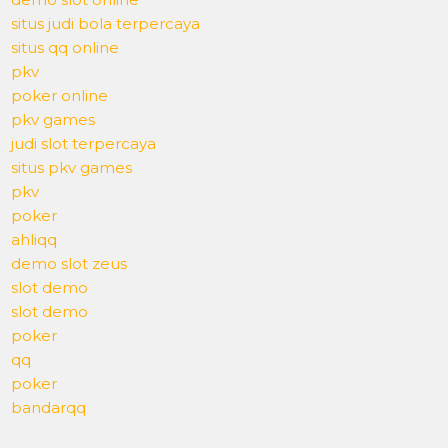
situs judi bola terpercaya
situs qq online
pkv
poker online
pkv games
judi slot terpercaya
situs pkv games
pkv
poker
ahliqq
demo slot zeus
slot demo
slot demo
poker
qq
poker
bandarqq