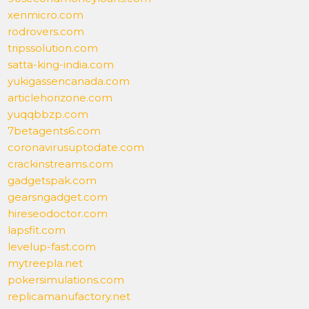
xenmicro.com
rodrovers.com
tripssolution.com
satta-king-india.com
yukigassencanada.com
articlehorizone.com
yuqqbbzp.com
7betagents6.com
coronavirusuptodate.com
crackinstreams.com
gadgetspak.com
gearsngadget.com
hireseodoctor.com
lapsfit.com
levelup-fast.com
mytreepla.net
pokersimulations.com
replicamanufactory.net