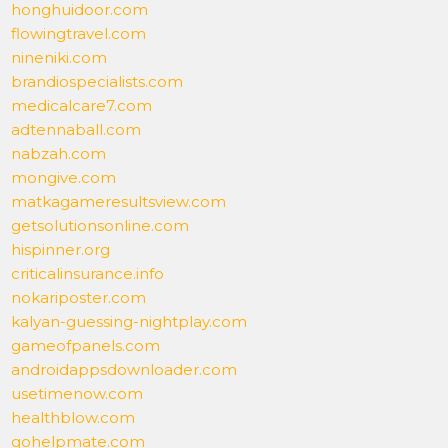
honghuidoor.com
flowingtravel.com
nineniki.com
brandiospecialists.com
medicalcare7.com
adtennaball.com
nabzah.com
mongive.com
matkagameresultsview.com
getsolutionsonline.com
hispinner.org
criticalinsurance.info
nokariposter.com
kalyan-guessing-nightplay.com
gameofpanels.com
androidappsdownloader.com
usetimenow.com
healthblow.com
gohelpmate.com