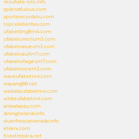
rezultate-loto.info
splendifulous.com
sportsrecords4u.com
topceleberites.com
ufabetting8m4.com
ufabetunionum3.com
ufabetvalueum3.com
ufabetvaultm7.com
ufabetvillageum7.com
ufabetvoicem3.com
waveufabetm4.com
wayang88.net
websiteufabetm4.com
whiteufabetm4.com
anikalappy.com
dininghelsinki.info
duanfrescariverside.info
etilerx.com
finestreplica.net