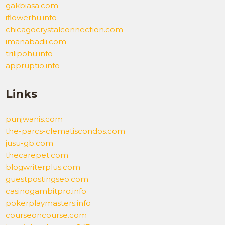
gakbiasa.com
iflowerhu.info
chicagocrystalconnection.com
imanabadii.com
trilipohu.info
appruptio.info
Links
punjwanis.com
the-parcs-clematiscondos.com
jusu-gb.com
thecarepet.com
blogwriterplus.com
guestpostingseo.com
casinogambitpro.info
pokerplaymasters.info
courseoncourse.com