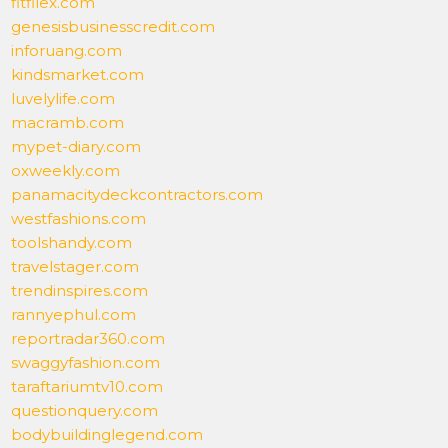
fitfllex.com
genesisbusinesscredit.com
inforuang.com
kindsmarket.com
luvelylife.com
macramb.com
mypet-diary.com
oxweekly.com
panamacitydeckcontractors.com
westfashions.com
toolshandy.com
travelstager.com
trendinspires.com
rannyephul.com
reportradar360.com
swaggyfashion.com
taraftariumtv10.com
questionquery.com
bodybuildinglegend.com