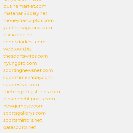
businemarket.com
matahari88play.net
moneydescriptor.com
youthsmagazine.com
painaidee.net
sportsdarkest.com
webtoon.biz
thesportswires.com
hyungpro.com
sportingnewsnet.com
sportstime24day.com
sporteslive.com
theblingblingshields.com
pinkfrenchtipnails.com
newgamestv.com
sportsgallerys.com
sportsmirrors.net
datasports.net