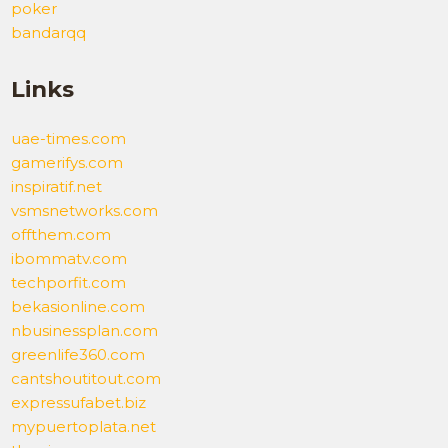
poker
bandarqq
Links
uae-times.com
gamerifys.com
inspiratif.net
vsmsnetworks.com
offthem.com
ibommatv.com
techporfit.com
bekasionline.com
nbusinessplan.com
greenlife360.com
cantshoutitout.com
expressufabet.biz
mypuertoplata.net