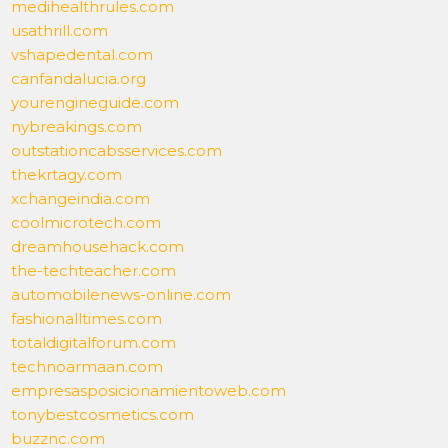
medihealthrules.com
usathrill.com
vshapedental.com
canfandalucia.org
yourengineguide.com
nybreakings.com
outstationcabsservices.com
thekrtagy.com
xchangeindia.com
coolmicrotech.com
dreamhousehack.com
the-techteacher.com
automobilenews-online.com
fashionalltimes.com
totaldigitalforum.com
technoarmaan.com
empresasposicionamientoweb.com
tonybestcosmetics.com
buzznc.com