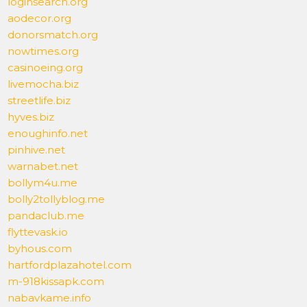
loginsearch.org
aodecor.org
donorsmatch.org
nowtimes.org
casinoeing.org
livemocha.biz
streetlife.biz
hyves.biz
enoughinfo.net
pinhive.net
warnabet.net
bollym4u.me
bolly2tollyblog.me
pandaclub.me
flyttevask.io
byhous.com
hartfordplazahotel.com
m-918kissapk.com
nabavkame.info