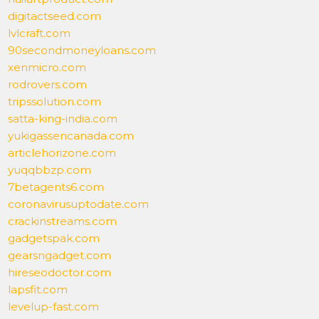
digitactseed.com
lvlcraft.com
90secondmoneyloans.com
xenmicro.com
rodrovers.com
tripssolution.com
satta-king-india.com
yukigassencanada.com
articlehorizone.com
yuqqbbzp.com
7betagents6.com
coronavirusuptodate.com
crackinstreams.com
gadgetspak.com
gearsngadget.com
hireseodoctor.com
lapsfit.com
levelup-fast.com