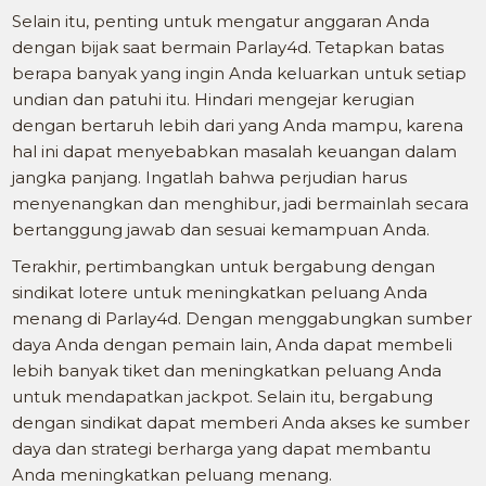
Selain itu, penting untuk mengatur anggaran Anda
dengan bijak saat bermain Parlay4d. Tetapkan batas
berapa banyak yang ingin Anda keluarkan untuk setiap
undian dan patuhi itu. Hindari mengejar kerugian
dengan bertaruh lebih dari yang Anda mampu, karena
hal ini dapat menyebabkan masalah keuangan dalam
jangka panjang. Ingatlah bahwa perjudian harus
menyenangkan dan menghibur, jadi bermainlah secara
bertanggung jawab dan sesuai kemampuan Anda.
Terakhir, pertimbangkan untuk bergabung dengan
sindikat lotere untuk meningkatkan peluang Anda
menang di Parlay4d. Dengan menggabungkan sumber
daya Anda dengan pemain lain, Anda dapat membeli
lebih banyak tiket dan meningkatkan peluang Anda
untuk mendapatkan jackpot. Selain itu, bergabung
dengan sindikat dapat memberi Anda akses ke sumber
daya dan strategi berharga yang dapat membantu
Anda meningkatkan peluang menang.