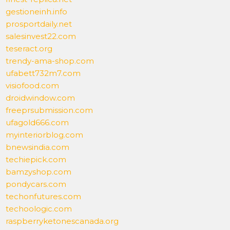
gestioneinh.info
prosportdaily.net
salesinvest22.com
teseract.org
trendy-ama-shop.com
ufabett732m7.com
visiofood.com
droidwindow.com
freeprsubmission.com
ufagold666.com
myinteriorblog.com
bnewsindia.com
techiepick.com
bamzyshop.com
pondycars.com
techonfutures.com
techoologic.com
raspberryketonescanada.org