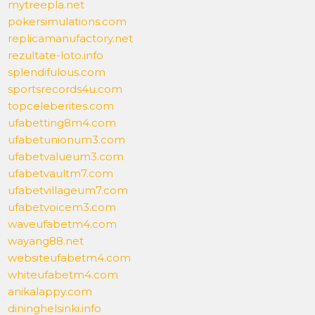
mytreepla.net
pokersimulations.com
replicamanufactory.net
rezultate-loto.info
splendifulous.com
sportsrecords4u.com
topceleberites.com
ufabetting8m4.com
ufabetunionum3.com
ufabetvalueum3.com
ufabetvaultm7.com
ufabetvillageum7.com
ufabetvoicem3.com
waveufabetm4.com
wayang88.net
websiteufabetm4.com
whiteufabetm4.com
anikalappy.com
dininghelsinki.info