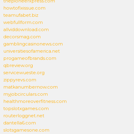
thepioneerxpress.com
howtofixissue.com
teamufabet.biz
webfullform.com
allviddownload.com
decorsmag.com
gamblingcasinonews.com
universitiesofamerica.net
progameofbrands.com
qbreview.org
servicewueste.org
zippyrevs.com
matkanumbernow.com
myjobcirculars.com
healthmoreoverfitness.com
topslotxgames.com
routerloggnet.net
dantella6.com
slotsgamesone.com