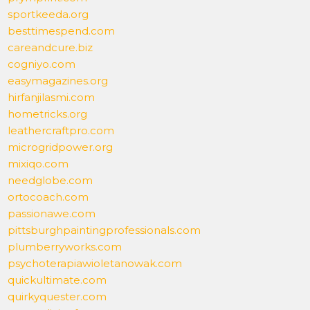
sportkeeda.org
besttimespend.com
careandcure.biz
cogniyo.com
easymagazines.org
hirfanjilasmi.com
hometricks.org
leathercraftpro.com
microgridpower.org
mixiqo.com
needglobe.com
ortocoach.com
passionawe.com
pittsburghpaintingprofessionals.com
plumberryworks.com
psychoterapiawioletanowak.com
quickultimate.com
quirkyquester.com