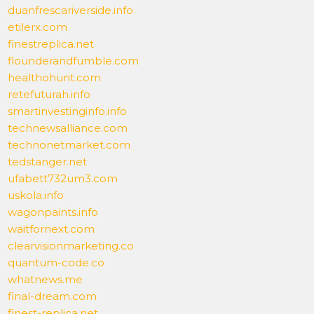
duanfrescariverside.info
etilerx.com
finestreplica.net
flounderandfumble.com
healthohunt.com
retefuturah.info
smartinvestinginfo.info
technewsalliance.com
technonetmarket.com
tedstanger.net
ufabett732um3.com
uskola.info
wagonpaints.info
waitfornext.com
clearvisionmarketing.co
quantum-code.co
whatnews.me
final-dream.com
finest-replica.net