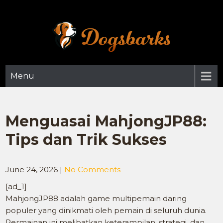
Skip
to
content
Dapatkan pengalaman bermain bebas risiko dengan slot anti
Slot Gacor Malam Ini Anti
rungkat dari PG Soft malam ini. Slot gacor ini hadir dengan RTP
Menu
terbaik.
Rungkat, Slot PG Soft
dengan RTP Terbaik
Menguasai MahjongJP88:
Tips dan Trik Sukses
June 24, 2026
|
No Comments
[ad_1]
MahjongJP88 adalah game multipemain daring
populer yang dinikmati oleh pemain di seluruh dunia.
Permainan ini melibatkan keterampilan, strategi, dan