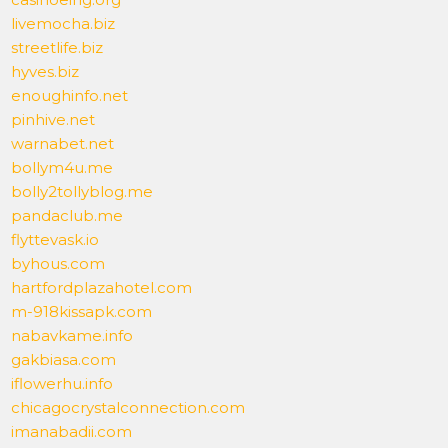
livemocha.biz
streetlife.biz
hyves.biz
enoughinfo.net
pinhive.net
warnabet.net
bollym4u.me
bolly2tollyblog.me
pandaclub.me
flyttevask.io
byhous.com
hartfordplazahotel.com
m-918kissapk.com
nabavkame.info
gakbiasa.com
iflowerhu.info
chicagocrystalconnection.com
imanabadii.com