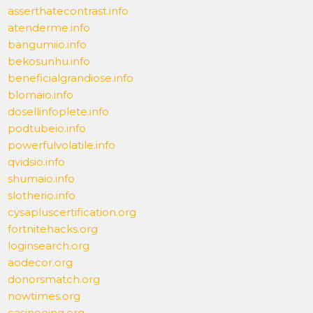
asserthatecontrast.info
atenderme.info
bangumiio.info
bekosunhu.info
beneficialgrandiose.info
blomaio.info
dosellinfoplete.info
podtubeio.info
powerfulvolatile.info
qvidsio.info
shumaio.info
slotherio.info
cysapluscertification.org
fortnitehacks.org
loginsearch.org
aodecor.org
donorsmatch.org
nowtimes.org
casinoeing.org