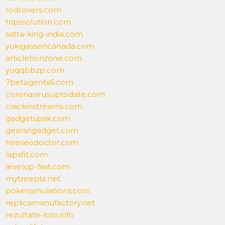
rodrovers.com
tripssolution.com
satta-king-india.com
yukigassencanada.com
articlehorizone.com
yuqqbbzp.com
7betagents6.com
coronavirusuptodate.com
crackinstreams.com
gadgetspak.com
gearsngadget.com
hireseodoctor.com
lapsfit.com
levelup-fast.com
mytreepla.net
pokersimulations.com
replicamanufactory.net
rezultate-loto.info