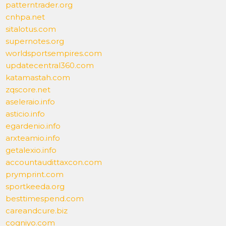
patterntrader.org
cnhpa.net
sitalotus.com
supernotes.org
worldsportsempires.com
updatecentral360.com
katamastah.com
zqscore.net
aseleraio.info
asticio.info
egardenio.info
arxteamio.info
getalexio.info
accountaudittaxcon.com
prymprint.com
sportkeeda.org
besttimespend.com
careandcure.biz
cogniyo.com