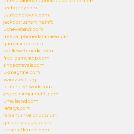
threadsvideoandphotodownloader.com
techgiddy.com
usalivenetwork.com
jackpotrushonline.info
ucnewshindi.com
freecellphonedatabase.com
gamersrope.com
exellewebmedia.com
free-gamestop.com
sinbadtravels.com
ukmagzine.com
wareztech.org
usabestnetwork.com
jessepinkmanoutfit.com
umailsend.com
retarys.com
fasterformationcpf.com
goldensnuggles.com
lookbattlemap.com