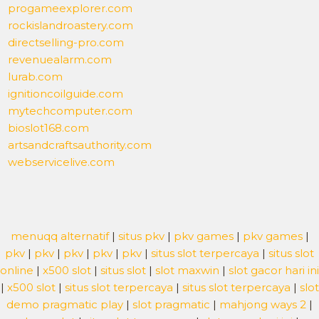
progameexplorer.com
rockislandroastery.com
directselling-pro.com
revenuealarm.com
lurab.com
ignitioncoilguide.com
mytechcomputer.com
bioslot168.com
artsandcraftsauthority.com
webservicelive.com
menuqq alternatif
|
situs pkv
|
pkv games
|
pkv games
|
pkv
|
pkv
|
pkv
|
pkv
|
pkv
|
situs slot terpercaya
|
situs slot
online
|
x500 slot
|
situs slot
|
slot maxwin
|
slot gacor hari ini
|
x500 slot
|
situs slot terpercaya
|
situs slot terpercaya
|
slot
demo pragmatic play
|
slot pragmatic
|
mahjong ways 2
|