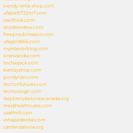
trendy-ama-shop.com
ufabett732m7.com
visiofood.com
droidwindow.com
freeprsubmission.com
ufagold666.com
myinteriorblog.com
bnewsindia.com
techiepick.com
bamzyshop.com
pondycars.com
techonfutures.com
techoologic.com
raspberryketonescanada.org
medihealthrules.com
usathrill.com
vshapedental.com
canfandalucia.org