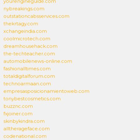
yourengineguide.com
nybreakings.com
outstationcabsservices.com
thekrtagy.com
xchangeindia.com
coolmicrotech.com
dreamhousehack.com
the-techteacher.com
automobilenews-online.com
fashionalltimes.com
totaldigitalforum.com
technoarmaan.com
empresasposicionamientoweb.com
tonybestcosmetics.com
buzznc.com
fxjoiner.com
skinbykindra.com
alltherageface.com
codenational.com