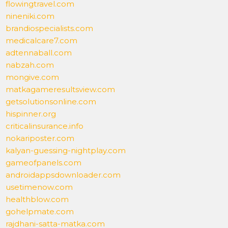
flowingtravel.com
nineniki.com
brandiospecialists.com
medicalcare7.com
adtennaball.com
nabzah.com
mongive.com
matkagameresultsview.com
getsolutionsonline.com
hispinner.org
criticalinsurance.info
nokariposter.com
kalyan-guessing-nightplay.com
gameofpanels.com
androidappsdownloader.com
usetimenow.com
healthblow.com
gohelpmate.com
rajdhani-satta-matka.com