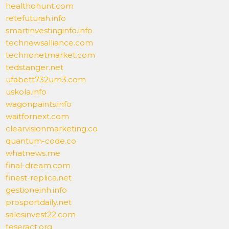
healthohunt.com
retefuturah.info
smartinvestinginfo.info
technewsalliance.com
technonetmarket.com
tedstanger.net
ufabett732um3.com
uskola.info
wagonpaints.info
waitfornext.com
clearvisionmarketing.co
quantum-code.co
whatnews.me
final-dream.com
finest-replica.net
gestioneinh.info
prosportdaily.net
salesinvest22.com
teseract.org