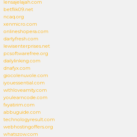
lensajelajah.com
betflik09.net
ncaq.org
xenmicro.com
onlineshopera.com
dartyfresh.com
lewisenterprises.net
pcsoftwarefree.org
dailylinking.com
dnafyx.com
giocolenuvole.com
iyouessential.com
withloveamity.com
youlearncode.com
fxyatirim.com
abbuguide.com
technologyresult.com
webhostingoffers.org
whatszow.com