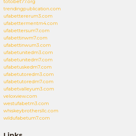
totobet77.org
trendingpublication.com
ufabettererum3.com
ufabettermentm4.com
ufabettersum7.com
ufabettinwm7.com
ufabettinwum3.com
ufabetunitedm3.com
ufabetunitedm7.com
ufabetuskedm7.com
ufabetutoredm3.com
ufabetutoredm7.com
ufabetvalleyum3.com
veloxview.com
westufabetm3.com
whiskeybrothersllc.com
wildufabetum7.com
Links