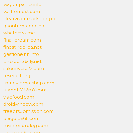
wagonpaints.info
waitfornext.com
clearvisionmarketing.co
quantum-code.co
whatnews.me
final-dream.com
finest-replica.net
gestioneinh.info
prosportdaily.net
salesinvest22.com
teseract.org
trendy-ama-shop.com
ufabett732m7.com
visiofood.com
droidwindow.com
freeprsubmission.com
ufagold666.com
myinteriorblog.com
bnewsindia.com