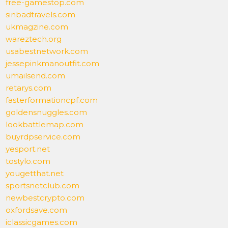
free-gamestop.com
sinbadtravels.com
ukmagzine.com
wareztech.org
usabestnetwork.com
jessepinkmanoutfit.com
umailsend.com
retarys.com
fasterformationcpf.com
goldensnuggles.com
lookbattlemap.com
buyrdpservice.com
yesport.net
tostylo.com
yougetthat.net
sportsnetclub.com
newbestcrypto.com
oxfordsave.com
iclassicgames.com