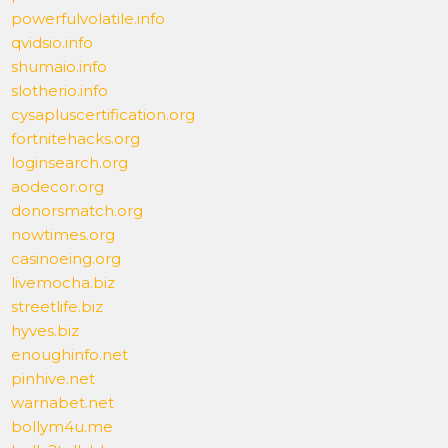
powerfulvolatile.info
qvidsio.info
shumaio.info
slotherio.info
cysapluscertification.org
fortnitehacks.org
loginsearch.org
aodecor.org
donorsmatch.org
nowtimes.org
casinoeing.org
livemocha.biz
streetlife.biz
hyves.biz
enoughinfo.net
pinhive.net
warnabet.net
bollym4u.me