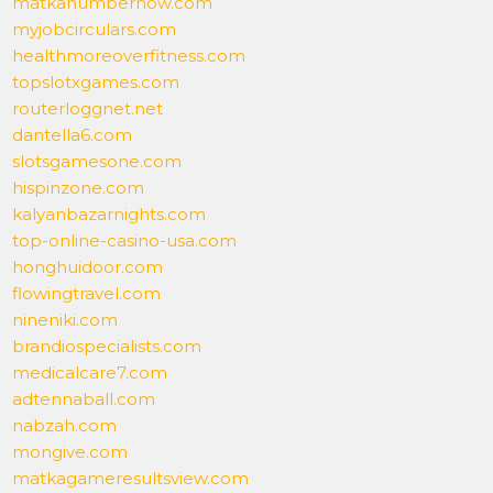
matkanumbernow.com
myjobcirculars.com
healthmoreoverfitness.com
topslotxgames.com
routerloggnet.net
dantella6.com
slotsgamesone.com
hispinzone.com
kalyanbazarnights.com
top-online-casino-usa.com
honghuidoor.com
flowingtravel.com
nineniki.com
brandiospecialists.com
medicalcare7.com
adtennaball.com
nabzah.com
mongive.com
matkagameresultsview.com