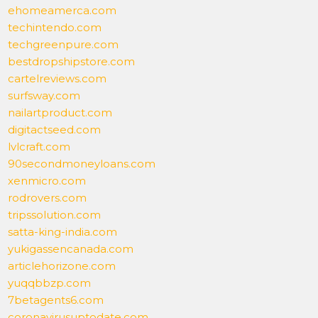
ehomeamerca.com
techintendo.com
techgreenpure.com
bestdropshipstore.com
cartelreviews.com
surfsway.com
nailartproduct.com
digitactseed.com
lvlcraft.com
90secondmoneyloans.com
xenmicro.com
rodrovers.com
tripssolution.com
satta-king-india.com
yukigassencanada.com
articlehorizone.com
yuqqbbzp.com
7betagents6.com
coronavirusuptodate.com