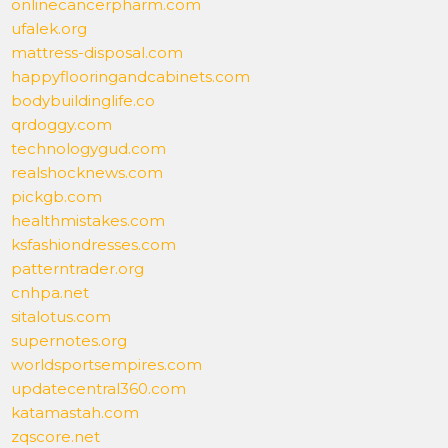
onlinecancerpharm.com
ufalek.org
mattress-disposal.com
happyflooringandcabinets.com
bodybuildinglife.co
qrdoggy.com
technologygud.com
realshocknews.com
pickgb.com
healthmistakes.com
ksfashiondresses.com
patterntrader.org
cnhpa.net
sitalotus.com
supernotes.org
worldsportsempires.com
updatecentral360.com
katamastah.com
zqscore.net