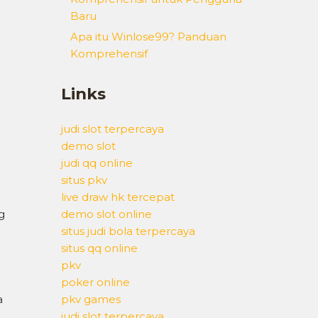
Baru
n
Apa itu Winlose99? Panduan
Komprehensif
Links
judi slot terpercaya
demo slot
judi qq online
situs pkv
live draw hk tercepat
g
demo slot online
situs judi bola terpercaya
situs qq online
pkv
poker online
a
pkv games
judi slot terpercaya