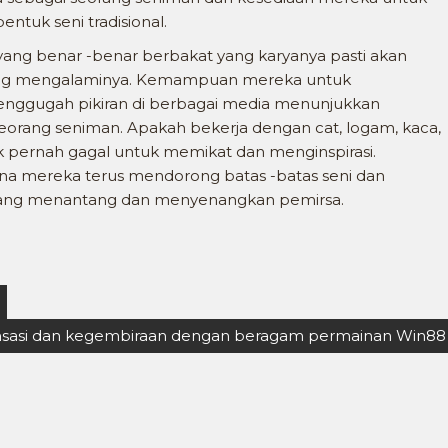
tuk seni tradisional.
yang benar -benar berbakat yang karyanya pasti akan
yang mengalaminya. Kemampuan mereka untuk
nggugah pikiran di berbagai media menunjukkan
seorang seniman. Apakah bekerja dengan cat, logam, kaca,
k pernah gagal untuk memikat dan menginspirasi.
a mereka terus mendorong batas -batas seni dan
 yang menantang dan menyenangkan pemirsa.
sasi dan kegembiraan dengan beragam permainan Win88