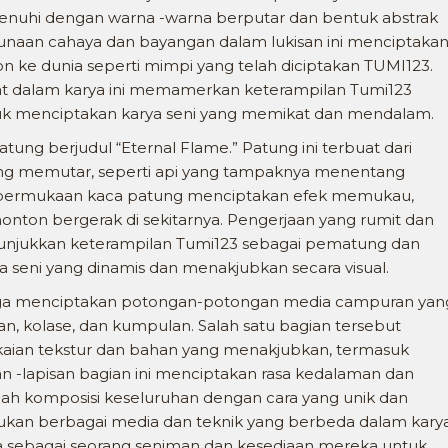
nuhi dengan warna -warna berputar dan bentuk abstrak
unaan cahaya dan bayangan dalam lukisan ini menciptaka
 ke dunia seperti mimpi yang telah diciptakan TUMI123.
at dalam karya ini memamerkan keterampilan Tumi123
k menciptakan karya seni yang memikat dan mendalam.
tung berjudul “Eternal Flame.” Patung ini terbuat dari
ng memutar, seperti api yang tampaknya menentang
ada permukaan kaca patung menciptakan efek memukau,
nton bergerak di sekitarnya. Pengerjaan yang rumit dan
enunjukkan keterampilan Tumi123 sebagai pematung dan
eni yang dinamis dan menakjubkan secara visual.
juga menciptakan potongan-potongan media campuran yan
, kolase, dan kumpulan. Salah satu bagian tersebut
gkaian tekstur dan bahan yang menakjubkan, termasuk
an -lapisan bagian ini menciptakan rasa kedalaman dan
h komposisi keseluruhan dengan cara yang unik dan
an berbagai media dan teknik yang berbeda dalam kary
sebagai seorang seniman dan kesediaan mereka untuk