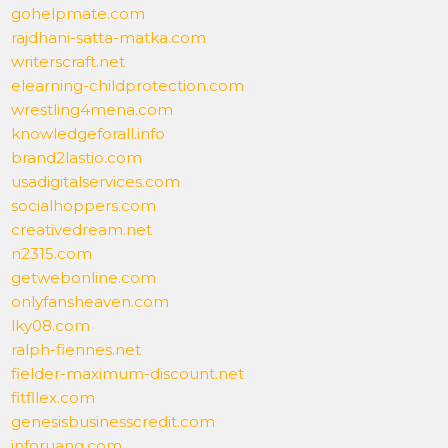
gohelpmate.com
rajdhani-satta-matka.com
writerscraft.net
elearning-childprotection.com
wrestling4mena.com
knowledgeforall.info
brand2lastio.com
usadigitalservices.com
socialhoppers.com
creativedream.net
n2315.com
getwebonline.com
onlyfansheaven.com
lky08.com
ralph-fiennes.net
fielder-maximum-discount.net
fitfllex.com
genesisbusinesscredit.com
inforuang.com