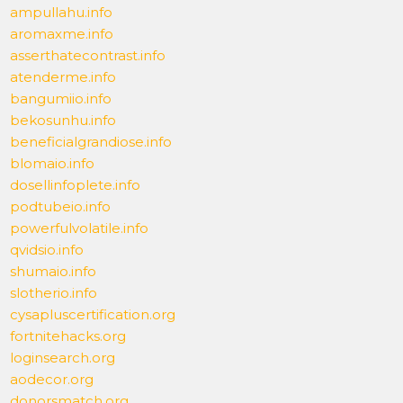
ampullahu.info
aromaxme.info
asserthatecontrast.info
atenderme.info
bangumiio.info
bekosunhu.info
beneficialgrandiose.info
blomaio.info
dosellinfoplete.info
podtubeio.info
powerfulvolatile.info
qvidsio.info
shumaio.info
slotherio.info
cysapluscertification.org
fortnitehacks.org
loginsearch.org
aodecor.org
donorsmatch.org