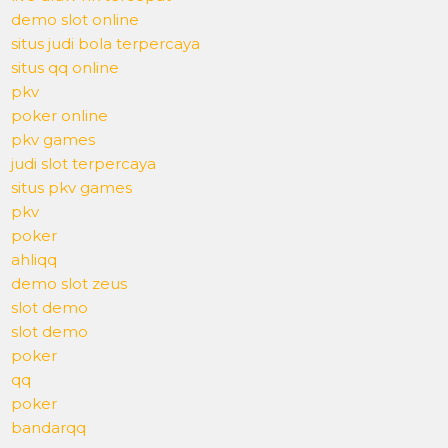
demo slot online
situs judi bola terpercaya
situs qq online
pkv
poker online
pkv games
judi slot terpercaya
situs pkv games
pkv
poker
ahliqq
demo slot zeus
slot demo
slot demo
poker
qq
poker
bandarqq