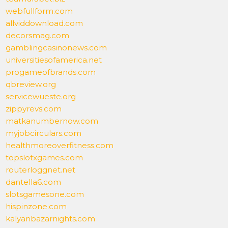
webfullform.com
allviddownload.com
decorsmag.com
gamblingcasinonews.com
universitiesofamerica.net
progameofbrands.com
qbreview.org
servicewueste.org
zippyrevs.com
matkanumbernow.com
myjobcirculars.com
healthmoreoverfitness.com
topslotxgames.com
routerloggnet.net
dantella6.com
slotsgamesone.com
hispinzone.com
kalyanbazarnights.com