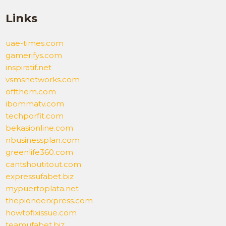
Links
uae-times.com
gamerifys.com
inspiratif.net
vsmsnetworks.com
offthem.com
ibommatv.com
techporfit.com
bekasionline.com
nbusinessplan.com
greenlife360.com
cantshoutitout.com
expressufabet.biz
mypuertoplata.net
thepioneerxpress.com
howtofixissue.com
teamufabet.biz