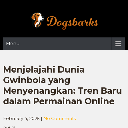
Skip
to
content
Dapatkan pengalaman bermain bebas risiko dengan slot anti
Slot Gacor Malam Ini Anti
rungkat dari PG Soft malam ini. Slot gacor ini hadir dengan RTP
Menu
terbaik.
Rungkat, Slot PG Soft
dengan RTP Terbaik
Menjelajahi Dunia
Gwinbola yang
Menyenangkan: Tren Baru
dalam Permainan Online
February 4, 2025
|
No Comments