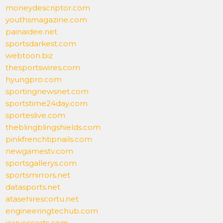
moneydescriptor.com
youthsmagazine.com
painaidee.net
sportsdarkest.com
webtoon.biz
thesportswires.com
hyungpro.com
sportingnewsnet.com
sportstime24day.com
sporteslive.com
theblingblingshields.com
pinkfrenchtipnails.com
newgamestv.com
sportsgallerys.com
sportsmirrors.net
datasports.net
atasehirescortu.net
engineeringtechub.com
jerryescorts.com