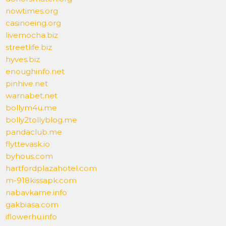
nowtimes.org
casinoeing.org
livemocha.biz
streetlife.biz
hyves.biz
enoughinfo.net
pinhive.net
warnabet.net
bollym4u.me
bolly2tollyblog.me
pandaclub.me
flyttevask.io
byhous.com
hartfordplazahotel.com
m-918kissapk.com
nabavkame.info
gakbiasa.com
iflowerhu.info