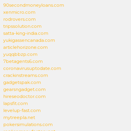
90secondmoneyloans.com
xenmicro.com
rodrovers.com
tripssolution.com
satta-king-india.com
yukigassencanada.com
articlehorizone.com
yuqqbbzp.com
7betagents6.com
coronavirusuptodate.com
crackinstreams.com
gadgetspak.com
gearsngadget.com
hireseodoctor.com
lapsfit.com
levelup-fast.com
mytreepla.net
pokersimulations.com