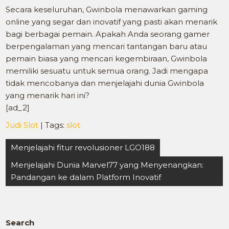
Secara keseluruhan, Gwinbola menawarkan gaming
online yang segar dan inovatif yang pasti akan menarik
bagi berbagai pemain. Apakah Anda seorang gamer
berpengalaman yang mencari tantangan baru atau
pemain biasa yang mencari kegembiraan, Gwinbola
memiliki sesuatu untuk semua orang. Jadi mengapa
tidak mencobanya dan menjelajahi dunia Gwinbola
yang menarik hari ini?
[ad_2]
Judi Slot
| Tags:
slot
Post
Menjelajahi fitur revolusioner LGO188
navigation
Menjelajahi Dunia Marvel77 yang Menyenangkan:
Pandangan ke dalam Platform Inovatif
Search