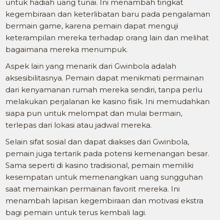
untuk hadiah uang tunai. Ini menambah tingkat
kegembiraan dan keterlibatan baru pada pengalaman
bermain game, karena pemain dapat menguji
keterampilan mereka terhadap orang lain dan melihat
bagaimana mereka menumpuk.
Aspek lain yang menarik dari Gwinbola adalah
aksesibilitasnya. Pemain dapat menikmati permainan
dari kenyamanan rumah mereka sendiri, tanpa perlu
melakukan perjalanan ke kasino fisik. Ini memudahkan
siapa pun untuk melompat dan mulai bermain,
terlepas dari lokasi atau jadwal mereka.
Selain sifat sosial dan dapat diakses dari Gwinbola,
pemain juga tertarik pada potensi kemenangan besar.
Sama seperti di kasino tradisional, pemain memiliki
kesempatan untuk memenangkan uang sungguhan
saat memainkan permainan favorit mereka. Ini
menambah lapisan kegembiraan dan motivasi ekstra
bagi pemain untuk terus kembali lagi.