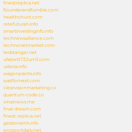
finestreplica.net
flounderandfumble.com
healthohunt.com
retefuturah.info
smartinvestinginfo.info
technewsalliance.com
technonetmarket.com
tedstanger.net
ufabett732um3.com
uskola.info
wagonpaints.info
waitfornext.com
clearvisionmarketing.co
quantum-code.co
whatnews.me
final-dream.com
finest-replica.net
gestioneinh.info
prosportdaily.net