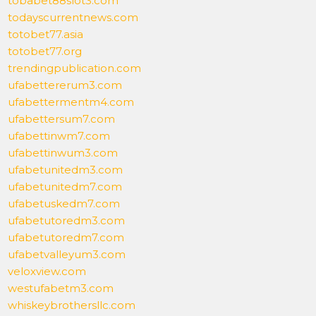
tobabet88slot3.com
todayscurrentnews.com
totobet77.asia
totobet77.org
trendingpublication.com
ufabettererum3.com
ufabettermentm4.com
ufabettersum7.com
ufabettinwm7.com
ufabettinwum3.com
ufabetunitedm3.com
ufabetunitedm7.com
ufabetuskedm7.com
ufabetutoredm3.com
ufabetutoredm7.com
ufabetvalleyum3.com
veloxview.com
westufabetm3.com
whiskeybrothersllc.com