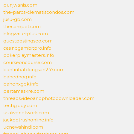
punjwanis.com
the-parcs-clematiscondos.com
jusu-gb.com
thecarepet.com
blogwriterplus.com
guestpostingseo.com
casinogambitpro.info
pokerplaymasters.info
courseoncourse.com
bantinbatdongsan247.com
bahednog.info
bahenxgek.info
pertamaskre.com
threadsvideoandphotodownloader.com
techgiddy.com
usalivenetwork.com
jackpotrushonline.info
ucnewshindi.com