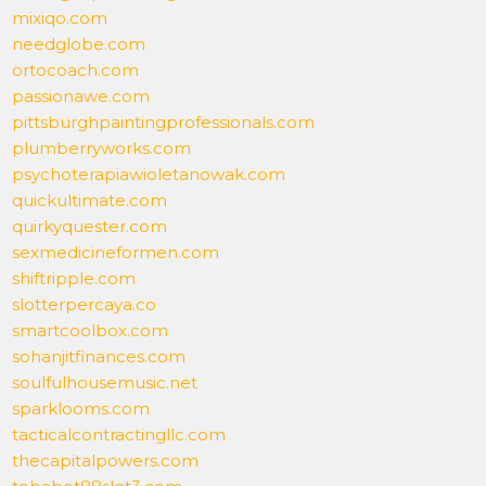
mixiqo.com
needglobe.com
ortocoach.com
passionawe.com
pittsburghpaintingprofessionals.com
plumberryworks.com
psychoterapiawioletanowak.com
quickultimate.com
quirkyquester.com
sexmedicineformen.com
shiftripple.com
slotterpercaya.co
smartcoolbox.com
sohanjitfinances.com
soulfulhousemusic.net
sparklooms.com
tacticalcontractingllc.com
thecapitalpowers.com