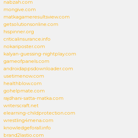
nabzah.com
mongive.com
matkagameresultsview.com
getsolutionsonline.com
hispinner.org
criticalinsurance.info
nokariposter.com
kalyan-guessing-nightplay.com
gameofpanels.com
androidappsdownloader.com
usetimenow.com
healthblow.com
gohelpmate.com
rajdhani-satta-matka.com
writerscraft.net
elearning-childprotection.com
wrestling4mena.com
knowledgeforall.info
brand2lastio.com