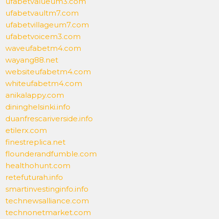
ufabetvalueum3.com
ufabetvaultm7.com
ufabetvillageum7.com
ufabetvoicem3.com
waveufabetm4.com
wayang88.net
websiteufabetm4.com
whiteufabetm4.com
anikalappy.com
dininghelsinki.info
duanfrescariverside.info
etilerx.com
finestreplica.net
flounderandfumble.com
healthohunt.com
retefuturah.info
smartinvestinginfo.info
technewsalliance.com
technonetmarket.com