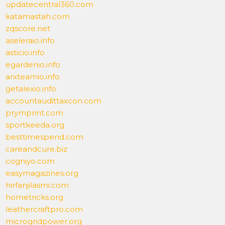
updatecentral360.com
katamastah.com
zqscore.net
aseleraio.info
asticio.info
egardenio.info
arxteamio.info
getalexio.info
accountaudittaxcon.com
prymprint.com
sportkeeda.org
besttimespend.com
careandcure.biz
cogniyo.com
easymagazines.org
hirfanjilasmi.com
hometricks.org
leathercraftpro.com
microgridpower.org