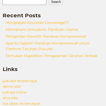
Search
Recent Posts
Menjelajahi Keunikan Dewanaga77
Memahami Jeniustoto: Panduan Utama
Pengertian Dewi4D: Panduan Komprehensif
Apa itu Gajibet? Panduan Komprehensif untuk
Platform Taruhan Populer
Temukan Majestibet: Pengalaman Taruhan Terbaik
Links
judi slot terpercaya
demo slot
judi qq online
situs pkv
live draw hk tercepat