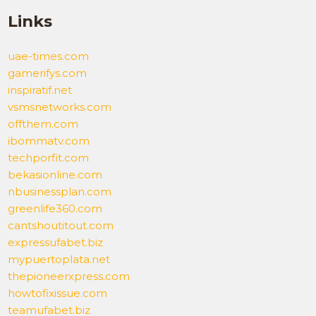
Links
uae-times.com
gamerifys.com
inspiratif.net
vsmsnetworks.com
offthem.com
ibommatv.com
techporfit.com
bekasionline.com
nbusinessplan.com
greenlife360.com
cantshoutitout.com
expressufabet.biz
mypuertoplata.net
thepioneerxpress.com
howtofixissue.com
teamufabet.biz