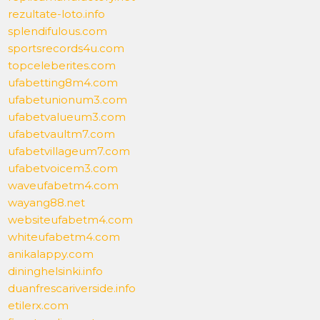
rezultate-loto.info
splendifulous.com
sportsrecords4u.com
topceleberites.com
ufabetting8m4.com
ufabetunionum3.com
ufabetvalueum3.com
ufabetvaultm7.com
ufabetvillageum7.com
ufabetvoicem3.com
waveufabetm4.com
wayang88.net
websiteufabetm4.com
whiteufabetm4.com
anikalappy.com
dininghelsinki.info
duanfrescariverside.info
etilerx.com