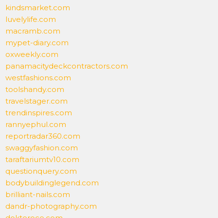
kindsmarket.com
luvelylife.com
macramb.com
mypet-diary.com
oxweekly.com
panamacitydeckcontractors.com
westfashions.com
toolshandy.com
travelstager.com
trendinspires.com
rannyephul.com
reportradar360.com
swaggyfashion.com
taraftariumtv10.com
questionquery.com
bodybuildinglegend.com
brilliant-nails.com
dandr-photography.com
dokteroce.com