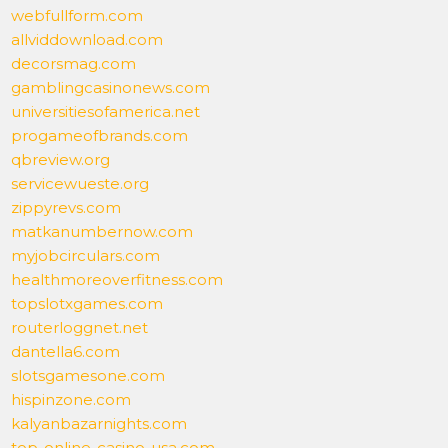
webfullform.com
allviddownload.com
decorsmag.com
gamblingcasinonews.com
universitiesofamerica.net
progameofbrands.com
qbreview.org
servicewueste.org
zippyrevs.com
matkanumbernow.com
myjobcirculars.com
healthmoreoverfitness.com
topslotxgames.com
routerloggnet.net
dantella6.com
slotsgamesone.com
hispinzone.com
kalyanbazarnights.com
top-online-casino-usa.com