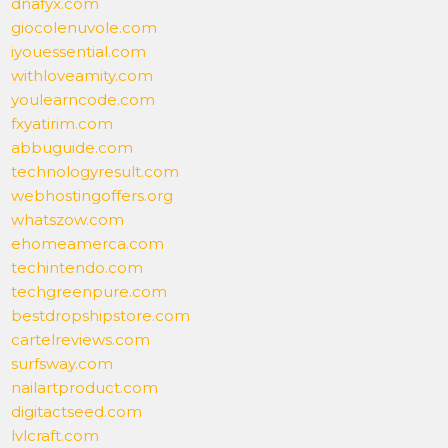
dnafyx.com
giocolenuvole.com
iyouessential.com
withloveamity.com
youlearncode.com
fxyatirim.com
abbuguide.com
technologyresult.com
webhostingoffers.org
whatszow.com
ehomeamerca.com
techintendo.com
techgreenpure.com
bestdropshipstore.com
cartelreviews.com
surfsway.com
nailartproduct.com
digitactseed.com
lvlcraft.com