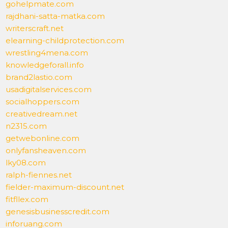
gohelpmate.com
rajdhani-satta-matka.com
writerscraft.net
elearning-childprotection.com
wrestling4mena.com
knowledgeforall.info
brand2lastio.com
usadigitalservices.com
socialhoppers.com
creativedream.net
n2315.com
getwebonline.com
onlyfansheaven.com
lky08.com
ralph-fiennes.net
fielder-maximum-discount.net
fitfllex.com
genesisbusinesscredit.com
inforuang.com