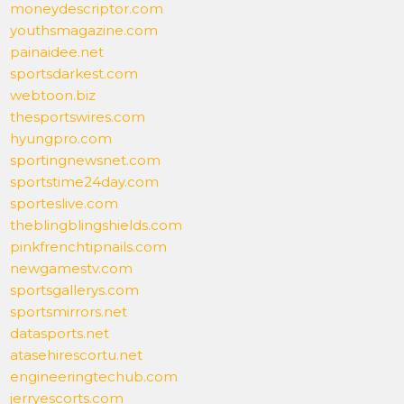
moneydescriptor.com
youthsmagazine.com
painaidee.net
sportsdarkest.com
webtoon.biz
thesportswires.com
hyungpro.com
sportingnewsnet.com
sportstime24day.com
sporteslive.com
theblingblingshields.com
pinkfrenchtipnails.com
newgamestv.com
sportsgallerys.com
sportsmirrors.net
datasports.net
atasehirescortu.net
engineeringtechub.com
jerryescorts.com