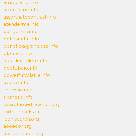
ampullahu.info
aromaxme.info
asserthatecontrast.info
atenderme.info
bangumiio.info
bekosunhu.info
beneficialgrandiose.info
blomaio.info
dosellinfoplete.info
podtubeio.info
powerfulvolatile.info
qvidsio.info
shumaio.info
slotherio.info
cysapluscertification.org
fortnitehacks.org
loginsearch.org
aodecor.org
donorsmatch.org