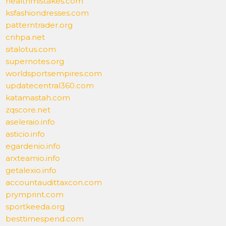
healthmistakes.com
ksfashiondresses.com
patterntrader.org
cnhpa.net
sitalotus.com
supernotes.org
worldsportsempires.com
updatecentral360.com
katamastah.com
zqscore.net
aseleraio.info
asticio.info
egardenio.info
arxteamio.info
getalexio.info
accountaudittaxcon.com
prymprint.com
sportkeeda.org
besttimespend.com