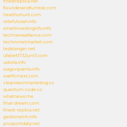
finestreplica.net
flounderandfumble.com
healthohunt.com
retefuturah.info
smartinvestinginfo.info
technewsalliance.com
technonetmarket.com
tedstanger.net
ufabett732um3.com
uskola.info
wagonpaints.info
waitfornext.com
clearvisionmarketing.co
quantum-code.co
whatnews.me
final-dream.com
finest-replica.net
gestioneinh.info
prosportdaily.net