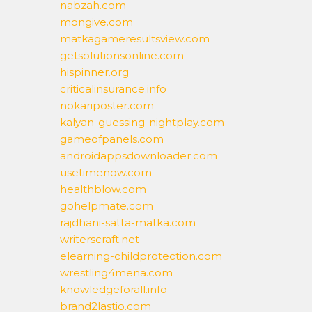
nabzah.com
mongive.com
matkagameresultsview.com
getsolutionsonline.com
hispinner.org
criticalinsurance.info
nokariposter.com
kalyan-guessing-nightplay.com
gameofpanels.com
androidappsdownloader.com
usetimenow.com
healthblow.com
gohelpmate.com
rajdhani-satta-matka.com
writerscraft.net
elearning-childprotection.com
wrestling4mena.com
knowledgeforall.info
brand2lastio.com