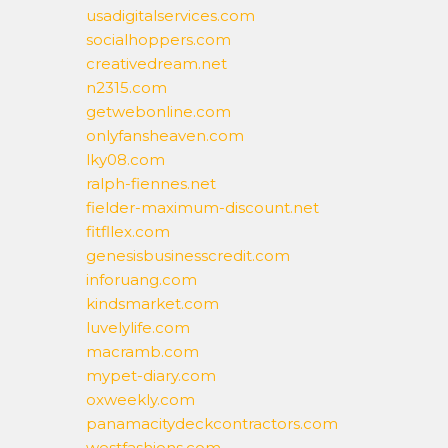
usadigitalservices.com
socialhoppers.com
creativedream.net
n2315.com
getwebonline.com
onlyfansheaven.com
lky08.com
ralph-fiennes.net
fielder-maximum-discount.net
fitfllex.com
genesisbusinesscredit.com
inforuang.com
kindsmarket.com
luvelylife.com
macramb.com
mypet-diary.com
oxweekly.com
panamacitydeckcontractors.com
westfashions.com