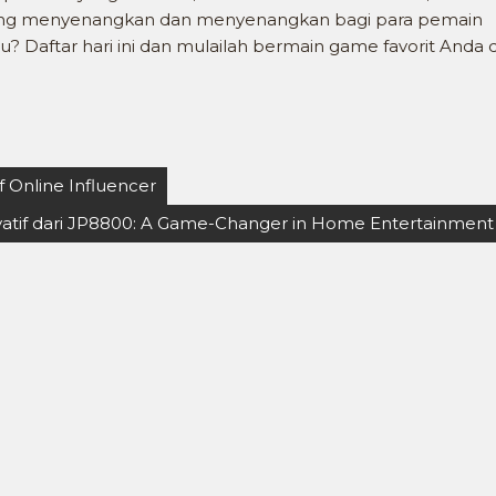
ang menyenangkan dan menyenangkan bagi para pemain
 Daftar hari ini dan mulailah bermain game favorit Anda d
f Online Influencer
ovatif dari JP8800: A Game-Changer in Home Entertainment