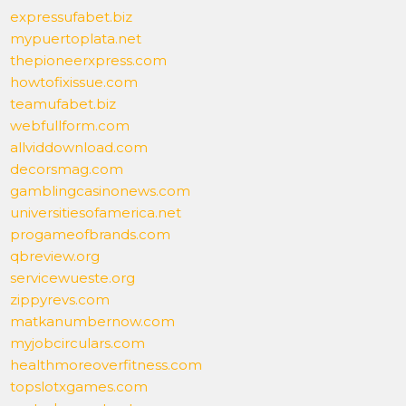
expressufabet.biz
mypuertoplata.net
thepioneerxpress.com
howtofixissue.com
teamufabet.biz
webfullform.com
allviddownload.com
decorsmag.com
gamblingcasinonews.com
universitiesofamerica.net
progameofbrands.com
qbreview.org
servicewueste.org
zippyrevs.com
matkanumbernow.com
myjobcirculars.com
healthmoreoverfitness.com
topslotxgames.com