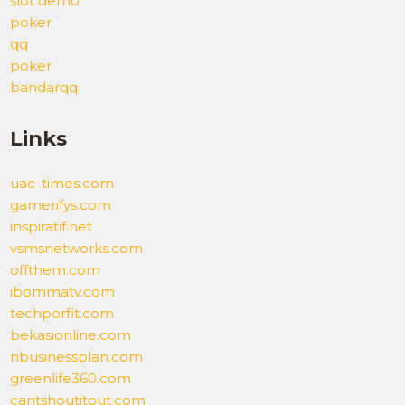
slot demo
poker
qq
poker
bandarqq
Links
uae-times.com
gamerifys.com
inspiratif.net
vsmsnetworks.com
offthem.com
ibommatv.com
techporfit.com
bekasionline.com
nbusinessplan.com
greenlife360.com
cantshoutitout.com