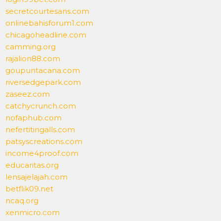
secretcourtesans.com
onlinebahisforum1.com
chicagoheadline.com
camming.org
rajalion88.com
goupuntacana.com
riversedgepark.com
zaseez.com
catchycrunch.com
nofaphub.com
nefertitingalls.com
patsyscreations.com
income4proof.com
educaritas.org
lensajelajah.com
betflik09.net
ncaq.org
xenmicro.com