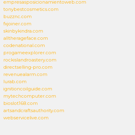
empresasposicionamientoweb.com
tonybestcosmetics.com
buzznc.com
fxjoiner.com
skinbykindra.com
alltherageface.com
codenational.com
progameexplorer.com
rockislandroastery.com
directselling-pro.com
revenuealarm.com
lurab.com
ignitioncoilguide.com
mytechcomputer.com
bioslot168.com
artsandcraftsauthority.com
webservicelive.com