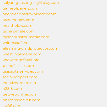
kalyan-guessing-nightplay.com
gameofpanels.com
androidappsdownloader.com
usetimenow.com
healthblow.com
gohelpmate.com
rajdhani-satta-matka.com
writerscraft.net
elearning-childprotection.com
wrestling4mena.com
knowledgeforall.info
brand2lastio.com
usadigitalservices.com
socialhoppers.com
creativedream.net
n2315.com
getwebonline.com
onlyfansheaven.com
lky08.com