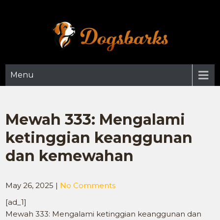
Skip
to
content
Dapatkan pengalaman bermain bebas risiko dengan slot anti
Slot Gacor Malam Ini Anti
rungkat dari PG Soft malam ini. Slot gacor ini hadir dengan RTP
Menu
terbaik.
Rungkat, Slot PG Soft
dengan RTP Terbaik
Mewah 333: Mengalami
ketinggian keanggunan
dan kemewahan
May 26, 2025
|
No Comments
[ad_1]
Mewah 333: Mengalami ketinggian keanggunan dan