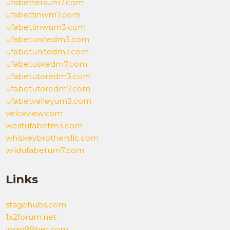
ufabettersum7.com
ufabettinwm7.com
ufabettinwum3.com
ufabetunitedm3.com
ufabetunitedm7.com
ufabetuskedm7.com
ufabetutoredm3.com
ufabetutoredm7.com
ufabetvalleyum3.com
veloxview.com
westufabetm3.com
whiskeybrothersllc.com
wildufabetum7.com
Links
stagehubs.com
1x2forum.net
login99bet.com