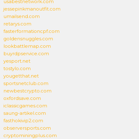
usabestnetwork.com
jessepinkmanoutfit.com
umailsend.com
retarys.com
fasterformationcpf.com
goldensnuggles.com
lookbattlemap.com
buyrdpservice.com
yesport.net
tostylo.com
yougetthat.net
sportsnetclub.com
newbestcrypto.com
oxfordsave.com
iclassicgames.com
saung-artikel.com
fasthokivip2.com
observersports.com
cryptominingplus.com