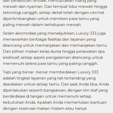
dan perabotan terbaik, menciptakan ruang yang
mewah dan nyaman. Dari tempat tidur mewah hingga
teknologi canggih, setiap detail telah dengan cermat
dipertimbangkan untuk memberi para tamu yang
paling mewah dalam kehidupan mewah.
Selain akomodasi yang menakjubkan, Luxury 333 juga
menawarkan berbagai fasilitas dan layanan yang
dirancang untuk memanjakan dan memanjakan tamu.
Dari pilihan makan kelas dunia hingga perawatan spa
eksklusif, setiap aspek pengalaman dirancang untuk
memenuhi selera para tamu yang paling canggih.
Tapi yang benar -benar membedakan Luxury 333
adalah tingkat layanan yang tak tertandingi yang
disediakan untuk setiap tamu. Dari saat Anda tiba, Anda
diperlakukan seperti bangsawan, dengan tim staf yang
berdedikasi di tangan untuk memenuhi setiap
kebutuhan Anda. Apakah Anda memerlukan bantuan
dengan reservasi makan malam atau hanya