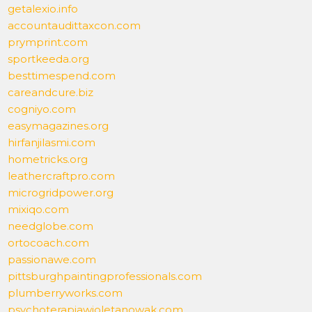
getalexio.info
accountaudittaxcon.com
prymprint.com
sportkeeda.org
besttimespend.com
careandcure.biz
cogniyo.com
easymagazines.org
hirfanjilasmi.com
hometricks.org
leathercraftpro.com
microgridpower.org
mixiqo.com
needglobe.com
ortocoach.com
passionawe.com
pittsburghpaintingprofessionals.com
plumberryworks.com
psychoterapiawioletanowak.com