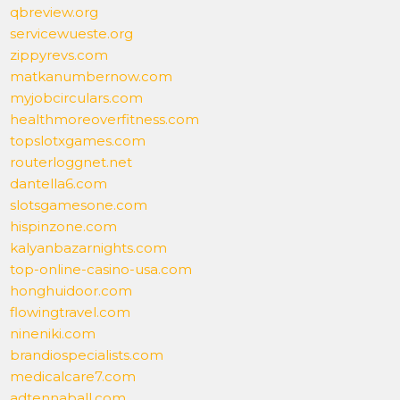
qbreview.org
servicewueste.org
zippyrevs.com
matkanumbernow.com
myjobcirculars.com
healthmoreoverfitness.com
topslotxgames.com
routerloggnet.net
dantella6.com
slotsgamesone.com
hispinzone.com
kalyanbazarnights.com
top-online-casino-usa.com
honghuidoor.com
flowingtravel.com
nineniki.com
brandiospecialists.com
medicalcare7.com
adtennaball.com