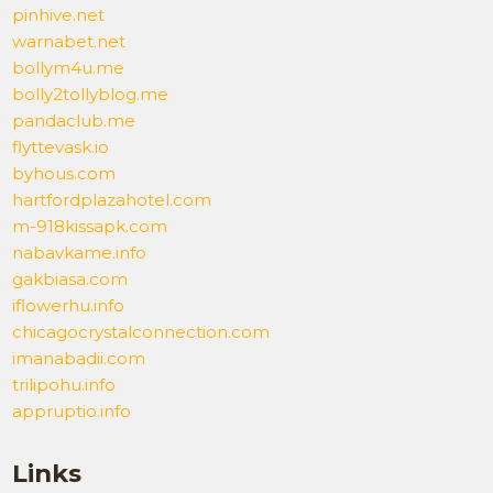
pinhive.net
warnabet.net
bollym4u.me
bolly2tollyblog.me
pandaclub.me
flyttevask.io
byhous.com
hartfordplazahotel.com
m-918kissapk.com
nabavkame.info
gakbiasa.com
iflowerhu.info
chicagocrystalconnection.com
imanabadii.com
trilipohu.info
appruptio.info
Links