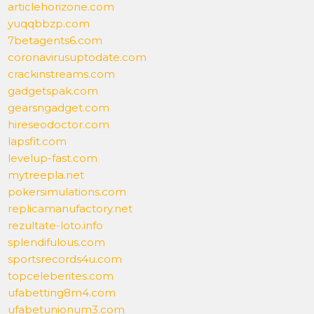
articlehorizone.com
yuqqbbzp.com
7betagents6.com
coronavirusuptodate.com
crackinstreams.com
gadgetspak.com
gearsngadget.com
hireseodoctor.com
lapsfit.com
levelup-fast.com
mytreepla.net
pokersimulations.com
replicamanufactory.net
rezultate-loto.info
splendifulous.com
sportsrecords4u.com
topceleberites.com
ufabetting8m4.com
ufabetunionum3.com