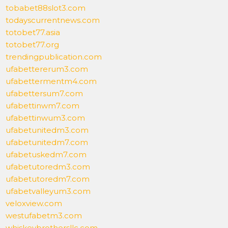
tobabet88slot3.com
todayscurrentnews.com
totobet77.asia
totobet77.org
trendingpublication.com
ufabettererum3.com
ufabettermentm4.com
ufabettersum7.com
ufabettinwm7.com
ufabettinwum3.com
ufabetunitedm3.com
ufabetunitedm7.com
ufabetuskedm7.com
ufabetutoredm3.com
ufabetutoredm7.com
ufabetvalleyum3.com
veloxview.com
westufabetm3.com
whiskeybrothersllc.com