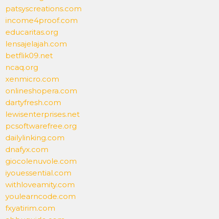
patsyscreations.com
income4proof.com
educaritas.org
lensajelajah.com
betflik09.net
ncaq.org
xenmicro.com
onlineshopera.com
dartyfresh.com
lewisenterprises.net
pcsoftwarefree.org
dailylinking.com
dnafyx.com
giocolenuvole.com
iyouessential.com
withloveamity.com
youlearncode.com
fxyatirim.com