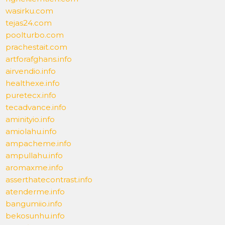
wasirku.com
tejas24.com
poolturbo.com
prachestait.com
artforafghans.info
airvendio.info
healthexe.info
puretecx.info
tecadvance.info
aminityio.info
amiolahu.info
ampacheme.info
ampullahu.info
aromaxme.info
asserthatecontrast.info
atenderme.info
bangumiio.info
bekosunhu.info