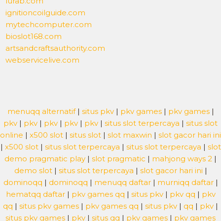
lurab.com
ignitioncoilguide.com
mytechcomputer.com
bioslot168.com
artsandcraftsauthority.com
webservicelive.com
menuqq alternatif
|
situs pkv
|
pkv games
|
pkv games
|
pkv
|
pkv
|
pkv
|
pkv
|
pkv
|
situs slot terpercaya
|
situs slot
online
|
x500 slot
|
situs slot
|
slot maxwin
|
slot gacor hari ini
|
x500 slot
|
situs slot terpercaya
|
situs slot terpercaya
|
slot
demo pragmatic play
|
slot pragmatic
|
mahjong ways 2
|
demo slot
|
situs slot terpercaya
|
slot gacor hari ini
|
dominoqq
|
dominoqq
|
menuqq daftar
|
murniqq daftar
|
hematqq daftar
|
pkv games qq
|
situs pkv
|
pkv qq
|
pkv
qq
|
situs pkv games
|
pkv games qq
|
situs pkv
|
qq
|
pkv
|
situs pkv games
|
pkv
|
situs qq
|
pkv games
|
pkv games