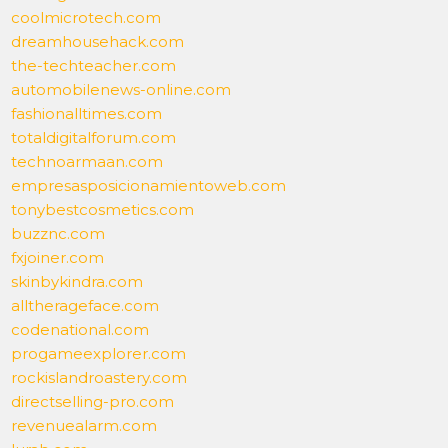
coolmicrotech.com
dreamhousehack.com
the-techteacher.com
automobilenews-online.com
fashionalltimes.com
totaldigitalforum.com
technoarmaan.com
empresasposicionamientoweb.com
tonybestcosmetics.com
buzznc.com
fxjoiner.com
skinbykindra.com
alltherageface.com
codenational.com
progameexplorer.com
rockislandroastery.com
directselling-pro.com
revenuealarm.com