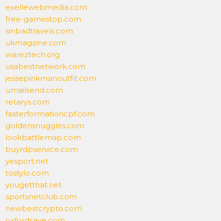
exellewebmedia.com
free-gamestop.com
sinbadtravels.com
ukmagzine.com
wareztech.org
usabestnetwork.com
jessepinkmanoutfit.com
umailsend.com
retarys.com
fasterformationcpf.com
goldensnuggles.com
lookbattlemap.com
buyrdpservice.com
yesport.net
tostylo.com
yougetthat.net
sportsnetclub.com
newbestcrypto.com
oxfordsave.com