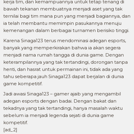
kerja tim, dan kemampuannya untuk tetap tenang di
bawah tekanan membuatnya menjadi aset yang tak
ternilai bagi tim mana pun yang menjadi bagiannya, dan
ia telah membantu memimpin pasukannya menuju
kemenangan dalam berbagai turnamen berisiko tinggi.
Karena Sinaga123 terus mendominasi adegan esports,
banyak yang memperkirakan bahwa ia akan segera
menjadi nama rumah tangga di dunia game. Dengan
keterampilannya yang tak tertandingi, dorongan tanpa
henti, dan hasrat untuk permainan ini, tidak ada yang
tahu seberapa jauh Sinaga123 dapat berjalan di dunia
game kompetitif.
Jadi awasi Sinaga123 – gamer ajaib yang mengambil
adegan esports dengan badai. Dengan bakat dan
tekadnya yang tak tertandingi, hanya masalah waktu
sebelum ia menjadi legenda sejati di dunia game
kompetitif.
[ad_2]