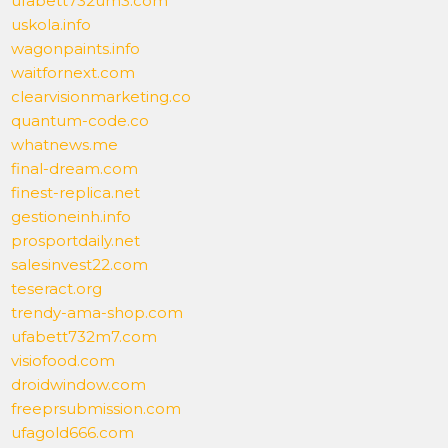
ufabett732um3.com
uskola.info
wagonpaints.info
waitfornext.com
clearvisionmarketing.co
quantum-code.co
whatnews.me
final-dream.com
finest-replica.net
gestioneinh.info
prosportdaily.net
salesinvest22.com
teseract.org
trendy-ama-shop.com
ufabett732m7.com
visiofood.com
droidwindow.com
freeprsubmission.com
ufagold666.com