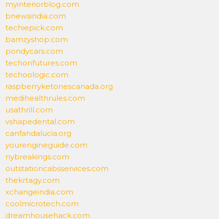
myinteriorblog.com
bnewsindia.com
techiepick.com
bamzyshop.com
pondycars.com
techonfutures.com
techoologic.com
raspberryketonescanada.org
medihealthrules.com
usathrill.com
vshapedental.com
canfandalucia.org
yourengineguide.com
nybreakings.com
outstationcabsservices.com
thekrtagy.com
xchangeindia.com
coolmicrotech.com
dreamhousehack.com