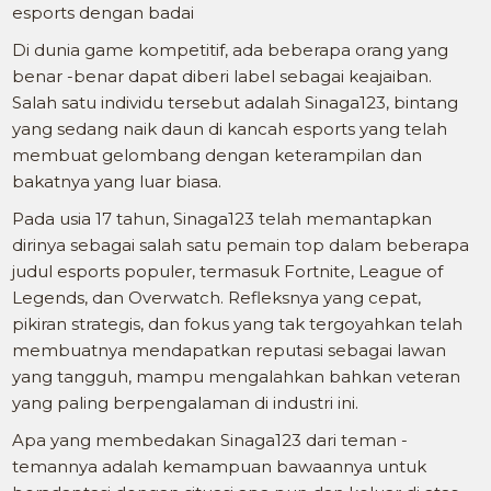
esports dengan badai
Di dunia game kompetitif, ada beberapa orang yang
benar -benar dapat diberi label sebagai keajaiban.
Salah satu individu tersebut adalah Sinaga123, bintang
yang sedang naik daun di kancah esports yang telah
membuat gelombang dengan keterampilan dan
bakatnya yang luar biasa.
Pada usia 17 tahun, Sinaga123 telah memantapkan
dirinya sebagai salah satu pemain top dalam beberapa
judul esports populer, termasuk Fortnite, League of
Legends, dan Overwatch. Refleksnya yang cepat,
pikiran strategis, dan fokus yang tak tergoyahkan telah
membuatnya mendapatkan reputasi sebagai lawan
yang tangguh, mampu mengalahkan bahkan veteran
yang paling berpengalaman di industri ini.
Apa yang membedakan Sinaga123 dari teman -
temannya adalah kemampuan bawaannya untuk