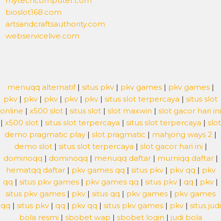
mytechcomputer.com
bioslot168.com
artsandcraftsauthority.com
webservicelive.com
menuqq alternatif
|
situs pkv
|
pkv games
|
pkv games
|
pkv
|
pkv
|
pkv
|
pkv
|
pkv
|
situs slot terpercaya
|
situs slot
online
|
x500 slot
|
situs slot
|
slot maxwin
|
slot gacor hari ini
|
x500 slot
|
situs slot terpercaya
|
situs slot terpercaya
|
slot
demo pragmatic play
|
slot pragmatic
|
mahjong ways 2
|
demo slot
|
situs slot terpercaya
|
slot gacor hari ini
|
dominoqq
|
dominoqq
|
menuqq daftar
|
murniqq daftar
|
hematqq daftar
|
pkv games qq
|
situs pkv
|
pkv qq
|
pkv
qq
|
situs pkv games
|
pkv games qq
|
situs pkv
|
qq
|
pkv
|
situs pkv games
|
pkv
|
situs qq
|
pkv games
|
pkv games
qq
|
situs pkv
|
qq
|
pkv qq
|
situs pkv games
|
pkv
|
situs judi
bola resmi
|
sbobet wap
|
sbobet login
|
judi bola