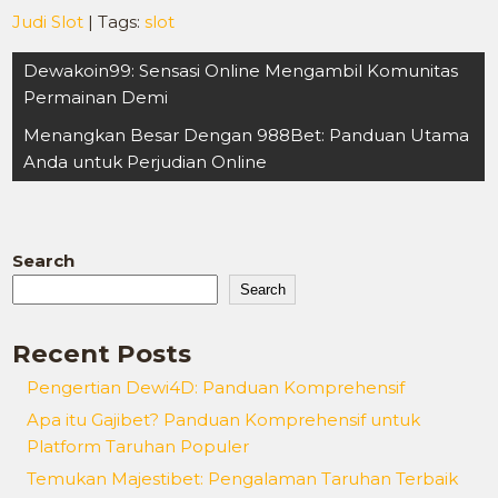
Judi Slot
| Tags:
slot
Post
Dewakoin99: Sensasi Online Mengambil Komunitas
navigation
Permainan Demi
Menangkan Besar Dengan 988Bet: Panduan Utama
Anda untuk Perjudian Online
Search
Search
Recent Posts
Pengertian Dewi4D: Panduan Komprehensif
Apa itu Gajibet? Panduan Komprehensif untuk
Platform Taruhan Populer
Temukan Majestibet: Pengalaman Taruhan Terbaik