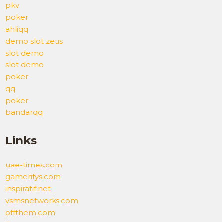
pkv
poker
ahliqq
demo slot zeus
slot demo
slot demo
poker
qq
poker
bandarqq
Links
uae-times.com
gamerifys.com
inspiratif.net
vsmsnetworks.com
offthem.com