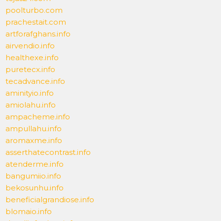
poolturbo.com
prachestait.com
artforafghans.info
airvendio.info
healthexe.info
puretecx.info
tecadvance.info
aminityio.info
amiolahu.info
ampacheme.info
ampullahu.info
aromaxme.info
asserthatecontrast.info
atenderme.info
bangumiio.info
bekosunhu.info
beneficialgrandiose.info
blomaio.info