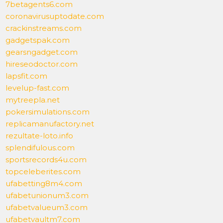
7betagents6.com
coronavirusuptodate.com
crackinstreams.com
gadgetspak.com
gearsngadget.com
hireseodoctor.com
lapsfit.com
levelup-fast.com
mytreepla.net
pokersimulations.com
replicamanufactory.net
rezultate-loto.info
splendifulous.com
sportsrecords4u.com
topceleberites.com
ufabetting8m4.com
ufabetunionum3.com
ufabetvalueum3.com
ufabetvaultm7.com