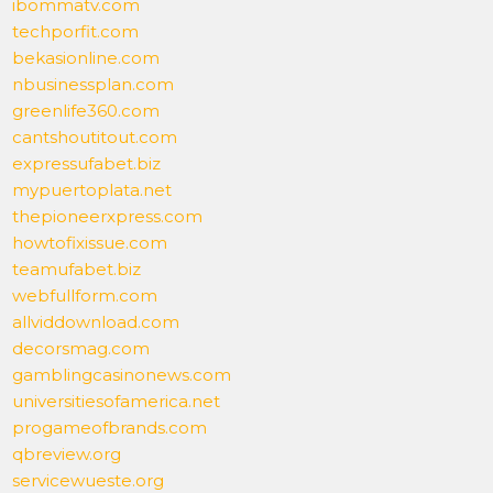
ibommatv.com
techporfit.com
bekasionline.com
nbusinessplan.com
greenlife360.com
cantshoutitout.com
expressufabet.biz
mypuertoplata.net
thepioneerxpress.com
howtofixissue.com
teamufabet.biz
webfullform.com
allviddownload.com
decorsmag.com
gamblingcasinonews.com
universitiesofamerica.net
progameofbrands.com
qbreview.org
servicewueste.org