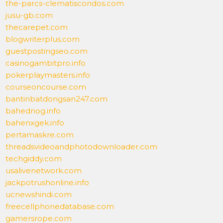
the-parcs-clematiscondos.com
jusu-gb.com
thecarepet.com
blogwriterplus.com
guestpostingseo.com
casinogambitpro.info
pokerplaymasters.info
courseoncourse.com
bantinbatdongsan247.com
bahednog.info
bahenxgek.info
pertamaskre.com
threadsvideoandphotodownloader.com
techgiddy.com
usalivenetwork.com
jackpotrushonline.info
ucnewshindi.com
freecellphonedatabase.com
gamersrope.com