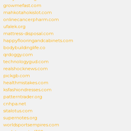
growmefast.com
mahkotahokislot.com
onlinecancerpharm.com
ufalek.org
mattress-disposal.com
happyflooringandcabinets.com
bodybuildinglife.co
qrdoggy.com
technologygud.com
realshocknews.com
pickgb.com
healthmistakes.com
ksfashiondresses.com
patterntrader.org
cnhpa.net
sitalotus.com
supernotes.org
worldsportsempires.com