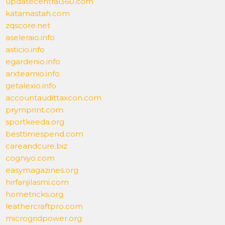
updatecentral360.com
katamastah.com
zqscore.net
aseleraio.info
asticio.info
egardenio.info
arxteamio.info
getalexio.info
accountaudittaxcon.com
prymprint.com
sportkeeda.org
besttimespend.com
careandcure.biz
cogniyo.com
easymagazines.org
hirfanjilasmi.com
hometricks.org
leathercraftpro.com
microgridpower.org