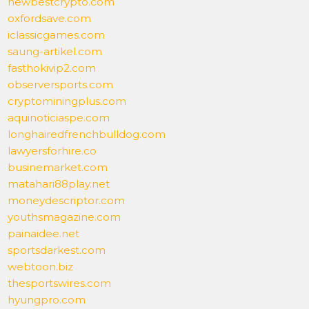
newbestcrypto.com
oxfordsave.com
iclassicgames.com
saung-artikel.com
fasthokivip2.com
observersports.com
cryptominingplus.com
aquinoticiaspe.com
longhairedfrenchbulldog.com
lawyersforhire.co
businemarket.com
matahari88play.net
moneydescriptor.com
youthsmagazine.com
painaidee.net
sportsdarkest.com
webtoon.biz
thesportswires.com
hyungpro.com