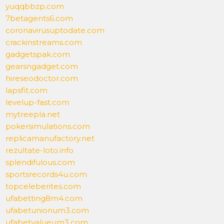
yuqqbbzp.com
7betagents6.com
coronavirusuptodate.com
crackinstreams.com
gadgetspak.com
gearsngadget.com
hireseodoctor.com
lapsfit.com
levelup-fast.com
mytreepla.net
pokersimulations.com
replicamanufactory.net
rezultate-loto.info
splendifulous.com
sportsrecords4u.com
topceleberites.com
ufabetting8m4.com
ufabetunionum3.com
ufabetvalueum3.com