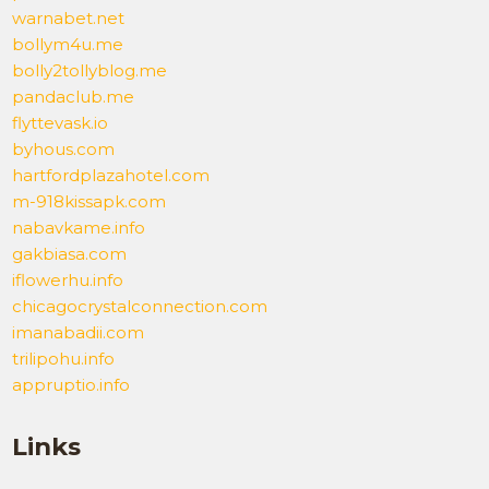
warnabet.net
bollym4u.me
bolly2tollyblog.me
pandaclub.me
flyttevask.io
byhous.com
hartfordplazahotel.com
m-918kissapk.com
nabavkame.info
gakbiasa.com
iflowerhu.info
chicagocrystalconnection.com
imanabadii.com
trilipohu.info
appruptio.info
Links