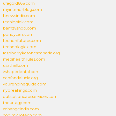
ufagold666.com
myinteriorblog.com
bnewsindia.com
techiepick.com
bamzyshop.com
pondycars.com
techonfutures.com
techoologic.com
raspberryketonescanada.org
medihealthrules.com
usathrill.com
vshapedental.com
canfandalucia.org
yourengineguide.com
nybreakings.com
outstationcabsservices.com
thekrtagy.com
xchangeindia.com
coolmicrotech.com