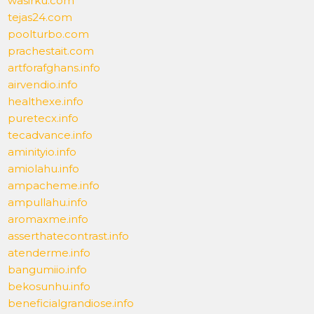
wasirku.com
tejas24.com
poolturbo.com
prachestait.com
artforafghans.info
airvendio.info
healthexe.info
puretecx.info
tecadvance.info
aminityio.info
amiolahu.info
ampacheme.info
ampullahu.info
aromaxme.info
asserthatecontrast.info
atenderme.info
bangumiio.info
bekosunhu.info
beneficialgrandiose.info