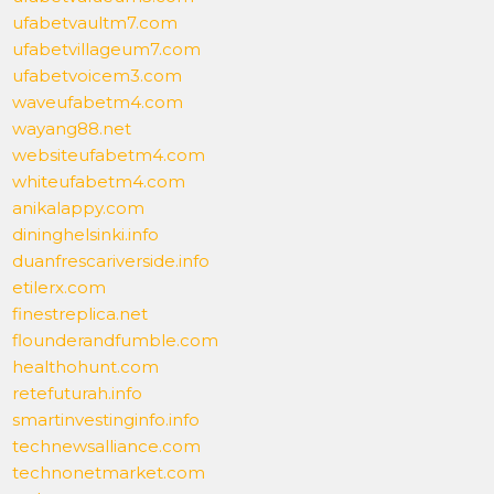
ufabetvaultm7.com
ufabetvillageum7.com
ufabetvoicem3.com
waveufabetm4.com
wayang88.net
websiteufabetm4.com
whiteufabetm4.com
anikalappy.com
dininghelsinki.info
duanfrescariverside.info
etilerx.com
finestreplica.net
flounderandfumble.com
healthohunt.com
retefuturah.info
smartinvestinginfo.info
technewsalliance.com
technonetmarket.com