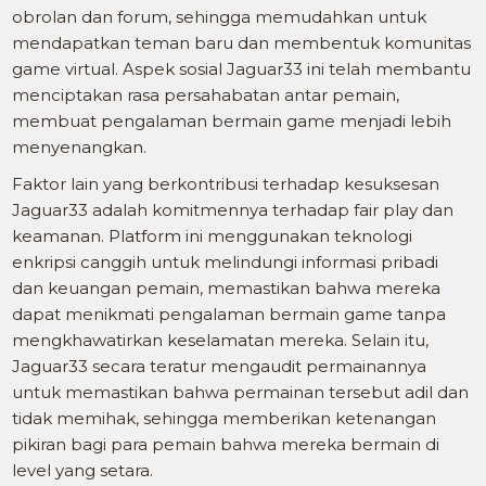
obrolan dan forum, sehingga memudahkan untuk
mendapatkan teman baru dan membentuk komunitas
game virtual. Aspek sosial Jaguar33 ini telah membantu
menciptakan rasa persahabatan antar pemain,
membuat pengalaman bermain game menjadi lebih
menyenangkan.
Faktor lain yang berkontribusi terhadap kesuksesan
Jaguar33 adalah komitmennya terhadap fair play dan
keamanan. Platform ini menggunakan teknologi
enkripsi canggih untuk melindungi informasi pribadi
dan keuangan pemain, memastikan bahwa mereka
dapat menikmati pengalaman bermain game tanpa
mengkhawatirkan keselamatan mereka. Selain itu,
Jaguar33 secara teratur mengaudit permainannya
untuk memastikan bahwa permainan tersebut adil dan
tidak memihak, sehingga memberikan ketenangan
pikiran bagi para pemain bahwa mereka bermain di
level yang setara.