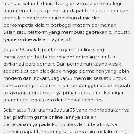
orang di seluruh dunia. Dengan kemajuan teknologi
dan internet, para gamer kini dapat terhubung dengan
orang lain dari berbagai belahan dunia dan
berkompetisi dalam berbagai macam permainan.
Salah satu platform yang membuat gebrakan di industri
game online adalah Jaguar33.
Jaguar33 adalah platform game online yang
menawarkan berbagai macam permainan untuk
dinikmati para pemain. Dari permainan kasino klasik
seperti slot dan blackjack hingga permainan yang lebih
modern dan inovatif, Jaguar33 memiliki sesuatu untuk
semua orang. Platform ini ramah pengguna dan mudah
dinavigasi, menjadikannya pilihan populer di kalangan
gamer dari segala usia dan tingkat keahlian.
Salah satu fitur utama Jaguar33 yang membedakannya
dari platform game online lainnya adalah
penekanannya pada komunitas dan interaksi sosial.
Pemain dapat terhubung satu sama lain melalui ruang