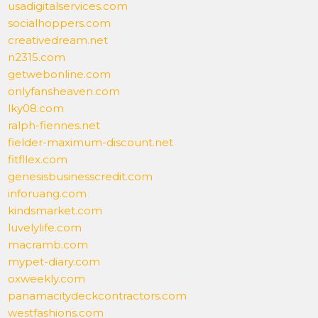
usadigitalservices.com
socialhoppers.com
creativedream.net
n2315.com
getwebonline.com
onlyfansheaven.com
lky08.com
ralph-fiennes.net
fielder-maximum-discount.net
fitfllex.com
genesisbusinesscredit.com
inforuang.com
kindsmarket.com
luvelylife.com
macramb.com
mypet-diary.com
oxweekly.com
panamacitydeckcontractors.com
westfashions.com