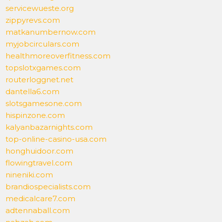
servicewueste.org
zippyrevs.com
matkanumbernow.com
myjobcirculars.com
healthmoreoverfitness.com
topslotxgames.com
routerloggnet.net
dantella6.com
slotsgamesone.com
hispinzone.com
kalyanbazarnights.com
top-online-casino-usa.com
honghuidoor.com
flowingtravel.com
nineniki.com
brandiospecialists.com
medicalcare7.com
adtennaball.com