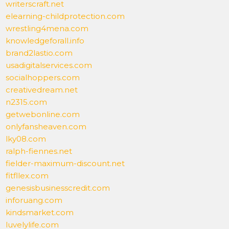
writerscraft.net
elearning-childprotection.com
wrestling4mena.com
knowledgeforall.info
brand2lastio.com
usadigitalservices.com
socialhoppers.com
creativedream.net
n2315.com
getwebonline.com
onlyfansheaven.com
lky08.com
ralph-fiennes.net
fielder-maximum-discount.net
fitfllex.com
genesisbusinesscredit.com
inforuang.com
kindsmarket.com
luvelylife.com