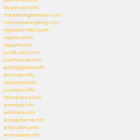
lawyerule.com
mediamingleseaco.com
mtsmarketingblog.com
nghekiemtien.com
wasirku.com
tejas24.com
poolturbo.com
prachestait.com
artforafghans.info
airvendio.info
healthexe.info
puretecx.info
tecadvance.info
aminityio.info
amiolahu.info
ampacheme.info
ampullahu.info
aromaxme.info