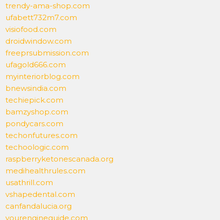
trendy-ama-shop.com
ufabett732m7.com
visiofood.com
droidwindow.com
freeprsubmission.com
ufagold666.com
myinteriorblog.com
bnewsindia.com
techiepick.com
bamzyshop.com
pondycars.com
techonfutures.com
techoologic.com
raspberryketonescanada.org
medihealthrules.com
usathrill.com
vshapedental.com
canfandalucia.org
yourengineguide.com