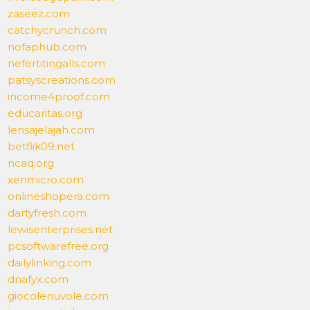
zaseez.com
catchycrunch.com
nofaphub.com
nefertitingalls.com
patsyscreations.com
income4proof.com
educaritas.org
lensajelajah.com
betflik09.net
ncaq.org
xenmicro.com
onlineshopera.com
dartyfresh.com
lewisenterprises.net
pcsoftwarefree.org
dailylinking.com
dnafyx.com
giocolenuvole.com