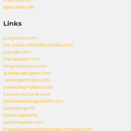
appruptio.info
Links
punjwanis.com
the-parcs-clematiscondos.com
jusu-gb.com
thecarepet.com
blogwriterplus.com
guestpostingseo.com
casinogambitpro.info
pokerplaymasters.info
courseoncourse.com
bantinbatdongsan247.com
bahednog.info
bahenxgek.info
pertamaskre.com
threadsvideoandphotodownloader.com