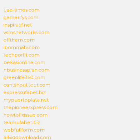
uae-times.com
gamerifys.com
inspiratif.net
vsmsnetworks.com
offthem.com
ibommatv.com
techporfit.com
bekasionline.com
nbusinessplan.com
greenlife360.com
cantshoutitout.com
expressufabet.biz
mypuertoplata.net
thepioneerxpress.com
howtofixissue.com
teamufabet.biz
webfullform.com
allviddownload.com