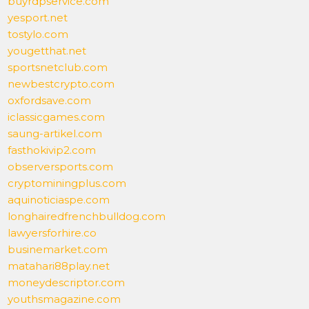
buyrdpservice.com
yesport.net
tostylo.com
yougetthat.net
sportsnetclub.com
newbestcrypto.com
oxfordsave.com
iclassicgames.com
saung-artikel.com
fasthokivip2.com
observersports.com
cryptominingplus.com
aquinoticiaspe.com
longhairedfrenchbulldog.com
lawyersforhire.co
businemarket.com
matahari88play.net
moneydescriptor.com
youthsmagazine.com