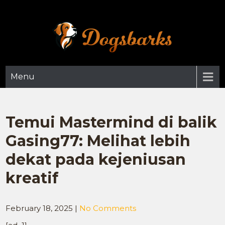
Skip
to
content
Dapatkan pengalaman bermain bebas risiko dengan slot anti
Slot Gacor Malam Ini Anti
rungkat dari PG Soft malam ini. Slot gacor ini hadir dengan RTP
Menu
terbaik.
Rungkat, Slot PG Soft
dengan RTP Terbaik
Temui Mastermind di balik
Gasing77: Melihat lebih
dekat pada kejeniusan
kreatif
February 18, 2025
|
No Comments