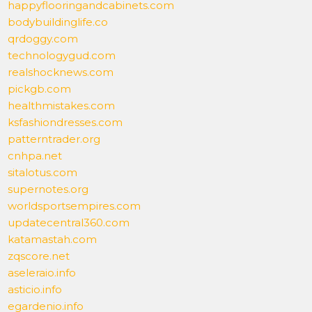
happyflooringandcabinets.com
bodybuildinglife.co
qrdoggy.com
technologygud.com
realshocknews.com
pickgb.com
healthmistakes.com
ksfashiondresses.com
patterntrader.org
cnhpa.net
sitalotus.com
supernotes.org
worldsportsempires.com
updatecentral360.com
katamastah.com
zqscore.net
aseleraio.info
asticio.info
egardenio.info