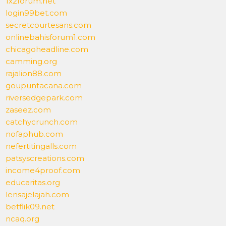
1x2forum.net
login99bet.com
secretcourtesans.com
onlinebahisforum1.com
chicagoheadline.com
camming.org
rajalion88.com
goupuntacana.com
riversedgepark.com
zaseez.com
catchycrunch.com
nofaphub.com
nefertitingalls.com
patsyscreations.com
income4proof.com
educaritas.org
lensajelajah.com
betflik09.net
ncaq.org