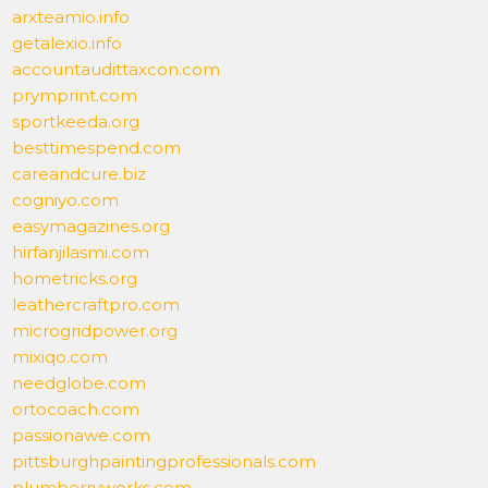
arxteamio.info
getalexio.info
accountaudittaxcon.com
prymprint.com
sportkeeda.org
besttimespend.com
careandcure.biz
cogniyo.com
easymagazines.org
hirfanjilasmi.com
hometricks.org
leathercraftpro.com
microgridpower.org
mixiqo.com
needglobe.com
ortocoach.com
passionawe.com
pittsburghpaintingprofessionals.com
plumberryworks.com