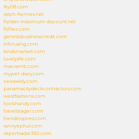
lky08.com
ralph-fiennes.net
fielder-maximum-discount.net
fitfllex.com
genesisbusinesscredit.com
inforuang.com
kindsmarket.com
luvelylife.com
macramb.com
mypet-diary.com
oxweekly.com
panamacitydeckcontractors.com
westfashions.com
toolshandy.com
travelstager.com
trendinspires.com
rannyephul.com
reportradar360.com