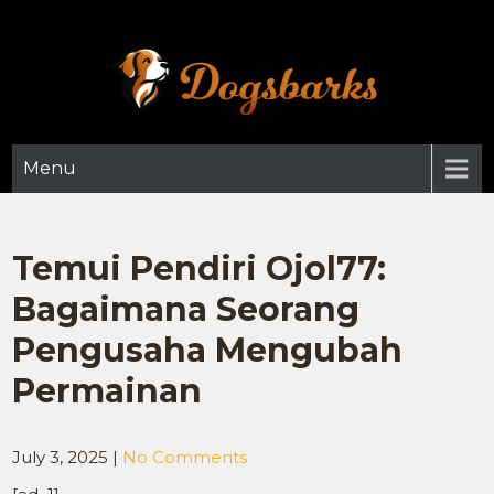
Skip
to
content
Dapatkan pengalaman bermain bebas risiko dengan slot anti
Slot Gacor Malam Ini Anti
rungkat dari PG Soft malam ini. Slot gacor ini hadir dengan RTP
Menu
terbaik.
Rungkat, Slot PG Soft
dengan RTP Terbaik
Temui Pendiri Ojol77:
Bagaimana Seorang
Pengusaha Mengubah
Permainan
July 3, 2025
|
No Comments