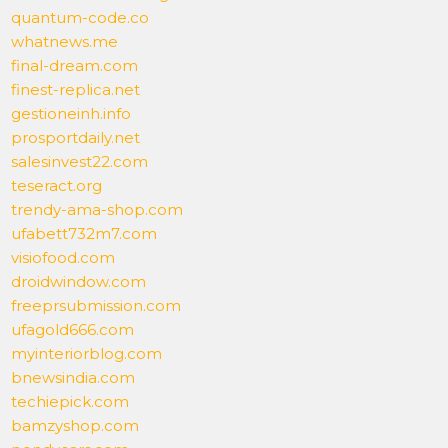
quantum-code.co
whatnews.me
final-dream.com
finest-replica.net
gestioneinh.info
prosportdaily.net
salesinvest22.com
teseract.org
trendy-ama-shop.com
ufabett732m7.com
visiofood.com
droidwindow.com
freeprsubmission.com
ufagold666.com
myinteriorblog.com
bnewsindia.com
techiepick.com
bamzyshop.com