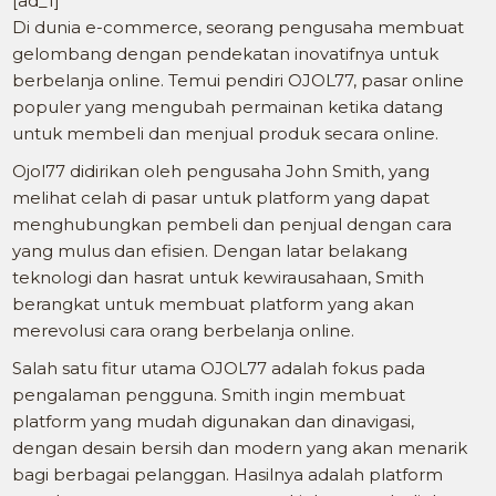
[ad_1]
Di dunia e-commerce, seorang pengusaha membuat
gelombang dengan pendekatan inovatifnya untuk
berbelanja online. Temui pendiri OJOL77, pasar online
populer yang mengubah permainan ketika datang
untuk membeli dan menjual produk secara online.
Ojol77 didirikan oleh pengusaha John Smith, yang
melihat celah di pasar untuk platform yang dapat
menghubungkan pembeli dan penjual dengan cara
yang mulus dan efisien. Dengan latar belakang
teknologi dan hasrat untuk kewirausahaan, Smith
berangkat untuk membuat platform yang akan
merevolusi cara orang berbelanja online.
Salah satu fitur utama OJOL77 adalah fokus pada
pengalaman pengguna. Smith ingin membuat
platform yang mudah digunakan dan dinavigasi,
dengan desain bersih dan modern yang akan menarik
bagi berbagai pelanggan. Hasilnya adalah platform