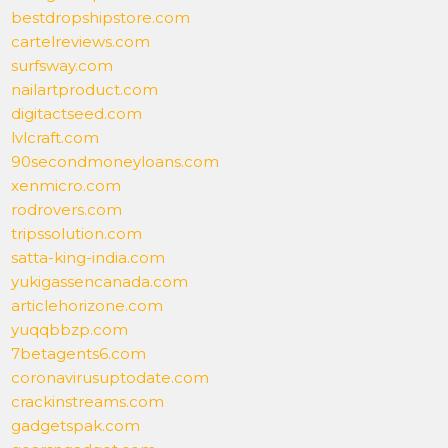
bestdropshipstore.com
cartelreviews.com
surfsway.com
nailartproduct.com
digitactseed.com
lvlcraft.com
90secondmoneyloans.com
xenmicro.com
rodrovers.com
tripssolution.com
satta-king-india.com
yukigassencanada.com
articlehorizone.com
yuqqbbzp.com
7betagents6.com
coronavirusuptodate.com
crackinstreams.com
gadgetspak.com