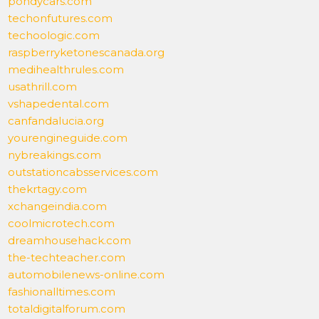
pondycars.com
techonfutures.com
techoologic.com
raspberryketonescanada.org
medihealthrules.com
usathrill.com
vshapedental.com
canfandalucia.org
yourengineguide.com
nybreakings.com
outstationcabsservices.com
thekrtagy.com
xchangeindia.com
coolmicrotech.com
dreamhousehack.com
the-techteacher.com
automobilenews-online.com
fashionalltimes.com
totaldigitalforum.com