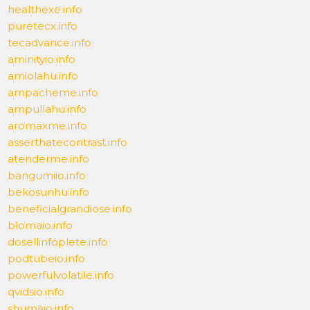
healthexe.info
puretecx.info
tecadvance.info
aminityio.info
amiolahu.info
ampacheme.info
ampullahu.info
aromaxme.info
asserthatecontrast.info
atenderme.info
bangumiio.info
bekosunhu.info
beneficialgrandiose.info
blomaio.info
dosellinfoplete.info
podtubeio.info
powerfulvolatile.info
qvidsio.info
shumaio.info