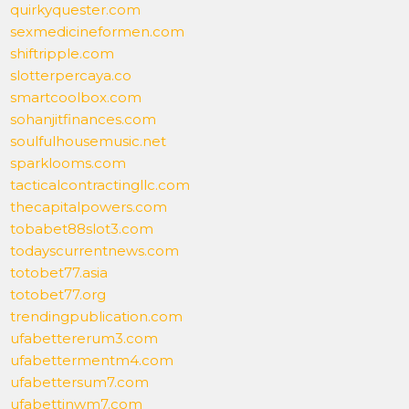
quirkyquester.com
sexmedicineformen.com
shiftripple.com
slotterpercaya.co
smartcoolbox.com
sohanjitfinances.com
soulfulhousemusic.net
sparklooms.com
tacticalcontractingllc.com
thecapitalpowers.com
tobabet88slot3.com
todayscurrentnews.com
totobet77.asia
totobet77.org
trendingpublication.com
ufabettererum3.com
ufabettermentm4.com
ufabettersum7.com
ufabettinwm7.com