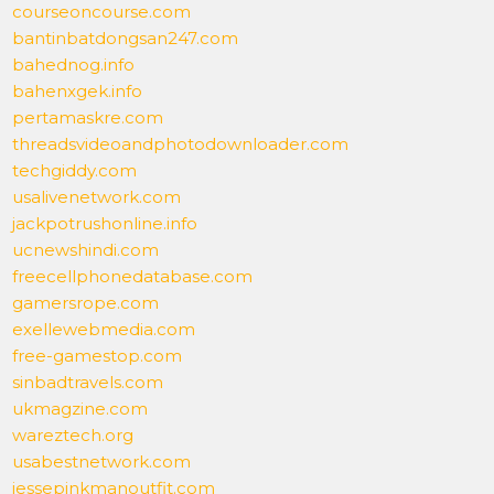
courseoncourse.com
bantinbatdongsan247.com
bahednog.info
bahenxgek.info
pertamaskre.com
threadsvideoandphotodownloader.com
techgiddy.com
usalivenetwork.com
jackpotrushonline.info
ucnewshindi.com
freecellphonedatabase.com
gamersrope.com
exellewebmedia.com
free-gamestop.com
sinbadtravels.com
ukmagzine.com
wareztech.org
usabestnetwork.com
jessepinkmanoutfit.com