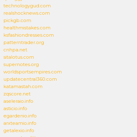
technologygud.com
realshocknews.com
pickgb.com
healthmistakes.com
ksfashiondresses.com
patterntrader.org
cnhpa.net
sitalotus.com
supernotes.org
worldsportsempires.com
updatecentral360.com
katamastah.com
zqscore.net
aseleraio.info
asticio.info
egardenio.info
arxteamio.info
getalexio.info