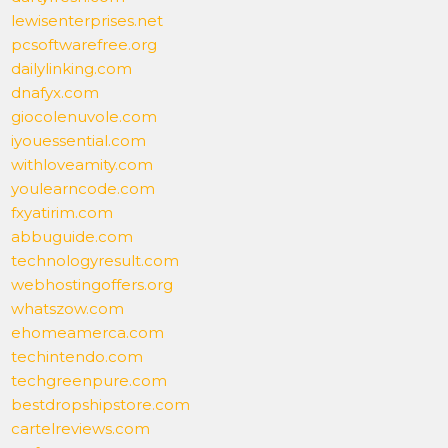
lewisenterprises.net
pcsoftwarefree.org
dailylinking.com
dnafyx.com
giocolenuvole.com
iyouessential.com
withloveamity.com
youlearncode.com
fxyatirim.com
abbuguide.com
technologyresult.com
webhostingoffers.org
whatszow.com
ehomeamerca.com
techintendo.com
techgreenpure.com
bestdropshipstore.com
cartelreviews.com