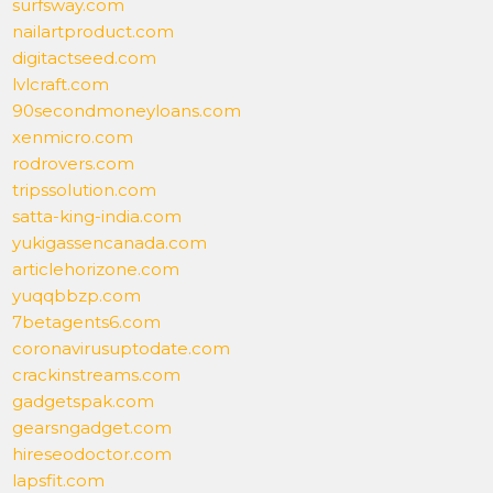
surfsway.com
nailartproduct.com
digitactseed.com
lvlcraft.com
90secondmoneyloans.com
xenmicro.com
rodrovers.com
tripssolution.com
satta-king-india.com
yukigassencanada.com
articlehorizone.com
yuqqbbzp.com
7betagents6.com
coronavirusuptodate.com
crackinstreams.com
gadgetspak.com
gearsngadget.com
hireseodoctor.com
lapsfit.com