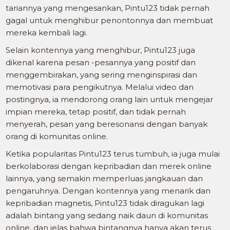
tariannya yang mengesankan, Pintu123 tidak pernah
gagal untuk menghibur penontonnya dan membuat
mereka kembali lagi.
Selain kontennya yang menghibur, Pintu123 juga
dikenal karena pesan -pesannya yang positif dan
menggembirakan, yang sering menginspirasi dan
memotivasi para pengikutnya. Melalui video dan
postingnya, ia mendorong orang lain untuk mengejar
impian mereka, tetap positif, dan tidak pernah
menyerah, pesan yang beresonansi dengan banyak
orang di komunitas online.
Ketika popularitas Pintu123 terus tumbuh, ia juga mulai
berkolaborasi dengan kepribadian dan merek online
lainnya, yang semakin memperluas jangkauan dan
pengaruhnya. Dengan kontennya yang menarik dan
kepribadian magnetis, Pintu123 tidak diragukan lagi
adalah bintang yang sedang naik daun di komunitas
online, dan jelas bahwa bintangnya hanya akan terus