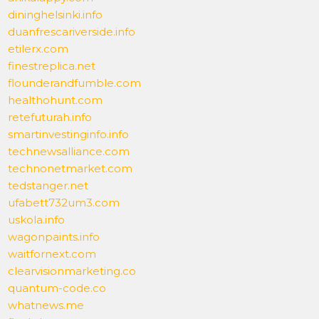
dininghelsinki.info
duanfrescariverside.info
etilerx.com
finestreplica.net
flounderandfumble.com
healthohunt.com
retefuturah.info
smartinvestinginfo.info
technewsalliance.com
technonetmarket.com
tedstanger.net
ufabett732um3.com
uskola.info
wagonpaints.info
waitfornext.com
clearvisionmarketing.co
quantum-code.co
whatnews.me