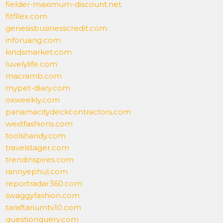
fielder-maximum-discount.net
fitfllex.com
genesisbusinesscredit.com
inforuang.com
kindsmarket.com
luvelylife.com
macramb.com
mypet-diary.com
oxweekly.com
panamacitydeckcontractors.com
westfashions.com
toolshandy.com
travelstager.com
trendinspires.com
rannyephul.com
reportradar360.com
swaggyfashion.com
taraftariumtv10.com
questionquery.com