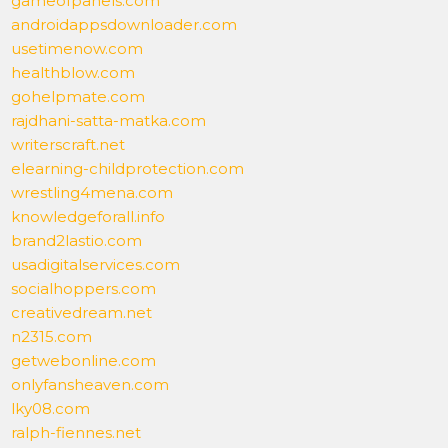
gameofpanels.com
androidappsdownloader.com
usetimenow.com
healthblow.com
gohelpmate.com
rajdhani-satta-matka.com
writerscraft.net
elearning-childprotection.com
wrestling4mena.com
knowledgeforall.info
brand2lastio.com
usadigitalservices.com
socialhoppers.com
creativedream.net
n2315.com
getwebonline.com
onlyfansheaven.com
lky08.com
ralph-fiennes.net