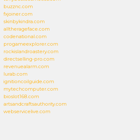
buzznc.com
fxjoiner.com
skinbykindra.com
alltherageface.com
codenational.com
progameexplorer.com
rockislandroastery.com
directselling-pro.com
revenuealarm.com
lurab.com
ignitioncoilguide.com
mytechcomputer.com
bioslot168.com
artsandcraftsauthority.com
webservicelive.com