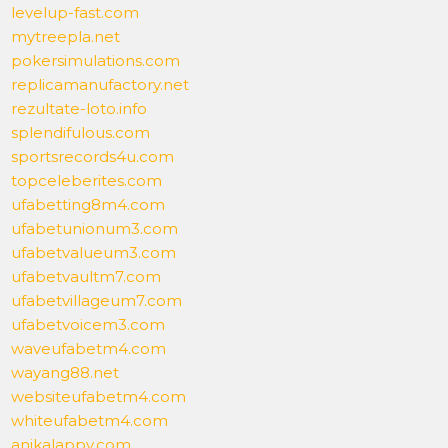
levelup-fast.com
mytreepla.net
pokersimulations.com
replicamanufactory.net
rezultate-loto.info
splendifulous.com
sportsrecords4u.com
topceleberites.com
ufabetting8m4.com
ufabetunionum3.com
ufabetvalueum3.com
ufabetvaultm7.com
ufabetvillageum7.com
ufabetvoicem3.com
waveufabetm4.com
wayang88.net
websiteufabetm4.com
whiteufabetm4.com
anikalappy.com