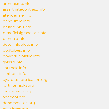
aromaxme.info
asserthatecontrast.info
atenderme.info
bangumiio.info
bekosunhu.info
beneficialgrandiose.info
blomaio.info
dosellinfoplete.info
podtubeio.info
powerfulvolatile.info
qvidsio.info
shumaio.info
slotherio.info
cysapluscertification.org
fortnitehacks.org
loginsearch.org
aodecor.org
donorsmatch.org
nowtimes.org