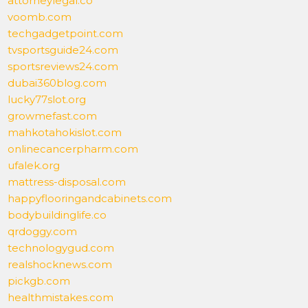
attorneylegal.co
voomb.com
techgadgetpoint.com
tvsportsguide24.com
sportsreviews24.com
dubai360blog.com
lucky77slot.org
growmefast.com
mahkotahokislot.com
onlinecancerpharm.com
ufalek.org
mattress-disposal.com
happyflooringandcabinets.com
bodybuildinglife.co
qrdoggy.com
technologygud.com
realshocknews.com
pickgb.com
healthmistakes.com