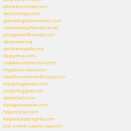
allviddownload.com
decorsmag.com
gamblingcasinonews.com
universitiesofamerica.net
progameofbrands.com
qbreview.org
servicewueste.org
zippyrevs.com
matkanumbernow.com
myjobcirculars.com
healthmoreoverfitness.com
topslotxgames.com
routerloggnet.net
dantella6.com
slotsgamesone.com
hispinzone.com
kalyanbazarnights.com
top-online-casino-usa.com