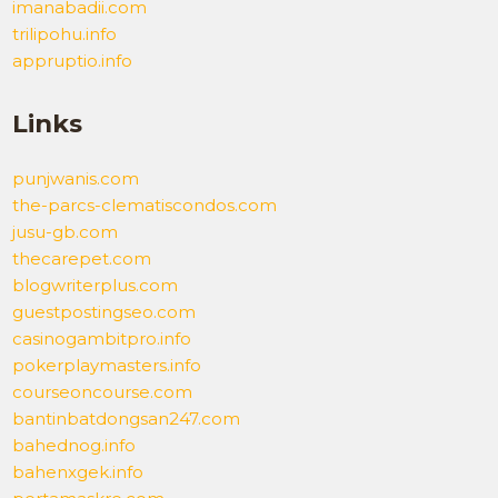
imanabadii.com
trilipohu.info
appruptio.info
Links
punjwanis.com
the-parcs-clematiscondos.com
jusu-gb.com
thecarepet.com
blogwriterplus.com
guestpostingseo.com
casinogambitpro.info
pokerplaymasters.info
courseoncourse.com
bantinbatdongsan247.com
bahednog.info
bahenxgek.info