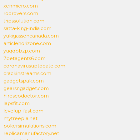
xenmicro.com
rodrovers.com
tripssolution.com
satta-king-india.com
yukigassencanada.com
articlehorizone.com
yuqqbbzp.com
7betagents6.com
coronavirusuptodate.com
crackinstreams.com
gadgetspak.com
gearsngadget.com
hireseodoctor.com
lapsfit.com
levelup-fast.com
mytreepla.net
pokersimulations.com
replicamanufactory.net