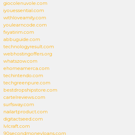
giocolenuvole.com
iyouessential.com
withloveamity.com
youlearncode.com
fxyatirim.com
abbuguide.com
technologyresult.com
webhostingoffers.org
whatszow.com
ehomeamerca.com
techintendo.com
techgreenpure.com
bestdropshipstore.com
cartelreviews.com
surfsway.com
nailartproduct.com
digitactseed.com
lvlcraft.com
90secondmoneyloans.com