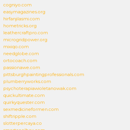
cogniyo.com
easymagazines.org
hirfanjilasmi.com
hometricks.org
leathercraftpro.com
microgridpower.org
mixiqo.com
needglobe.com
ortocoach.com
passionawe.com
pittsburghpaintingprofessionals.com
plumberryworks.com
psychoterapiawioletanowak.com
quickultimate.com
quirkyquester.com
sexmedicineformen.com
shiftripple.com
slotterpercaya.co