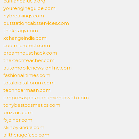
canfandalucia.org
yourengineguide.com
nybreakings.com
outstationcabsservices.com
thekrtagy.com
xchangeindia.com
coolmicrotech.com
dreamhousehack.com
the-techteacher.com
automobilenews-online.com
fashionalltimes.com
totaldigitalforum.com
technoarmaan.com
empresasposicionamientoweb.com
tonybestcosmetics.com
buzznc.com
fxjoiner.com
skinbykindra.com
alltherageface.com