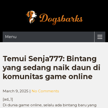
Skip
to
content
Dapatkan pengalaman bermain bebas risiko dengan slot anti
Slot Gacor Malam Ini Anti
rungkat dari PG Soft malam ini. Slot gacor ini hadir dengan RTP
Menu
terbaik.
Rungkat, Slot PG Soft
dengan RTP Terbaik
Temui Senja777: Bintang
yang sedang naik daun di
komunitas game online
March 9, 2025
|
No Comments
[ad_1]
Di dunia game online, selalu ada bintang baru yang