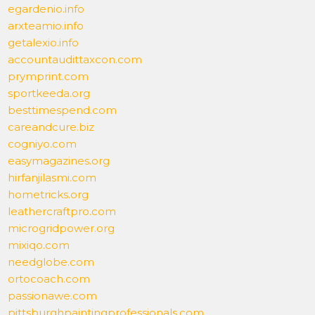
egardenio.info
arxteamio.info
getalexio.info
accountaudittaxcon.com
prymprint.com
sportkeeda.org
besttimespend.com
careandcure.biz
cogniyo.com
easymagazines.org
hirfanjilasmi.com
hometricks.org
leathercraftpro.com
microgridpower.org
mixiqo.com
needglobe.com
ortocoach.com
passionawe.com
pittsburghpaintingprofessionals.com