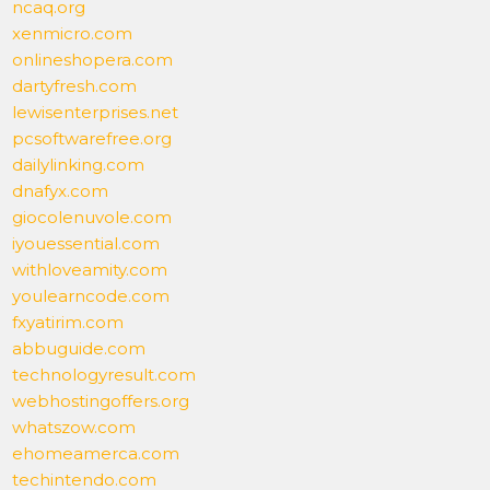
ncaq.org
xenmicro.com
onlineshopera.com
dartyfresh.com
lewisenterprises.net
pcsoftwarefree.org
dailylinking.com
dnafyx.com
giocolenuvole.com
iyouessential.com
withloveamity.com
youlearncode.com
fxyatirim.com
abbuguide.com
technologyresult.com
webhostingoffers.org
whatszow.com
ehomeamerca.com
techintendo.com