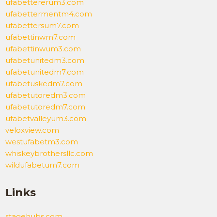
ufabettererum3.com
ufabettermentm4.com
ufabettersum7.com
ufabettinwm7.com
ufabettinwum3.com
ufabetunitedm3.com
ufabetunitedm7.com
ufabetuskedm7.com
ufabetutoredm3.com
ufabetutoredm7.com
ufabetvalleyum3.com
veloxview.com
westufabetm3.com
whiskeybrothersllc.com
wildufabetum7.com
Links
stagehubs.com