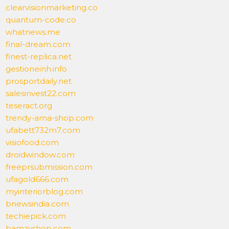
clearvisionmarketing.co
quantum-code.co
whatnews.me
final-dream.com
finest-replica.net
gestioneinh.info
prosportdaily.net
salesinvest22.com
teseract.org
trendy-ama-shop.com
ufabett732m7.com
visiofood.com
droidwindow.com
freeprsubmission.com
ufagold666.com
myinteriorblog.com
bnewsindia.com
techiepick.com
bamzyshop.com