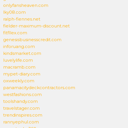
onlyfansheaven.com
lky08.com
ralph-fiennes.net
fielder-maximum-discount.net
fitfllex.com
genesisbusinesscredit.com
inforuang.com
kindsmarket.com
luvelylife.com
macramb.com
mypet-diary.com
oxweekly.com
panamacitydeckcontractors.com
westfashions.com
toolshandy.com
travelstager.com
trendinspires.com
rannyephul.com