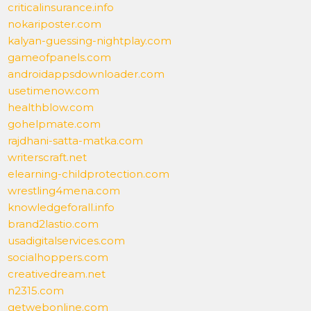
criticalinsurance.info
nokariposter.com
kalyan-guessing-nightplay.com
gameofpanels.com
androidappsdownloader.com
usetimenow.com
healthblow.com
gohelpmate.com
rajdhani-satta-matka.com
writerscraft.net
elearning-childprotection.com
wrestling4mena.com
knowledgeforall.info
brand2lastio.com
usadigitalservices.com
socialhoppers.com
creativedream.net
n2315.com
getwebonline.com