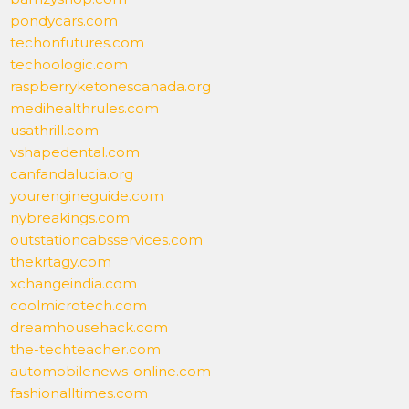
pondycars.com
techonfutures.com
techoologic.com
raspberryketonescanada.org
medihealthrules.com
usathrill.com
vshapedental.com
canfandalucia.org
yourengineguide.com
nybreakings.com
outstationcabsservices.com
thekrtagy.com
xchangeindia.com
coolmicrotech.com
dreamhousehack.com
the-techteacher.com
automobilenews-online.com
fashionalltimes.com