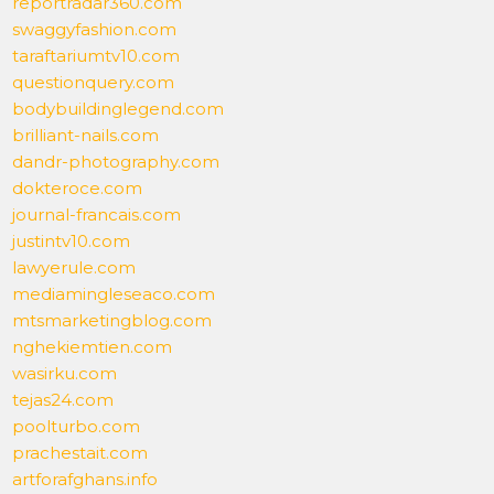
reportradar360.com
swaggyfashion.com
taraftariumtv10.com
questionquery.com
bodybuildinglegend.com
brilliant-nails.com
dandr-photography.com
dokteroce.com
journal-francais.com
justintv10.com
lawyerule.com
mediamingleseaco.com
mtsmarketingblog.com
nghekiemtien.com
wasirku.com
tejas24.com
poolturbo.com
prachestait.com
artforafghans.info