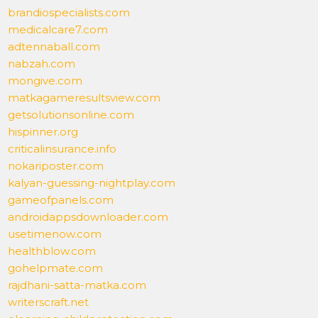
brandiospecialists.com
medicalcare7.com
adtennaball.com
nabzah.com
mongive.com
matkagameresultsview.com
getsolutionsonline.com
hispinner.org
criticalinsurance.info
nokariposter.com
kalyan-guessing-nightplay.com
gameofpanels.com
androidappsdownloader.com
usetimenow.com
healthblow.com
gohelpmate.com
rajdhani-satta-matka.com
writerscraft.net