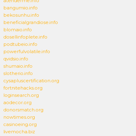
atenderme.info
bangumiio.info
bekosunhu.info
beneficialgrandiose.info
blomaio.info
dosellinfoplete.info
podtubeio.info
powerfulvolatile.info
qvidsio.info
shumaio.info
slotherio.info
cysapluscertification.org
fortnitehacks.org
loginsearch.org
aodecor.org
donorsmatch.org
nowtimes.org
casinoeing.org
livemocha.biz