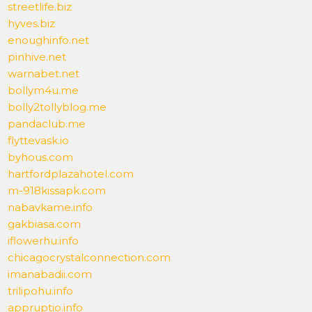
streetlife.biz
hyves.biz
enoughinfo.net
pinhive.net
warnabet.net
bollym4u.me
bolly2tollyblog.me
pandaclub.me
flyttevask.io
byhous.com
hartfordplazahotel.com
m-918kissapk.com
nabavkame.info
gakbiasa.com
iflowerhu.info
chicagocrystalconnection.com
imanabadii.com
trilipohu.info
appruptio.info