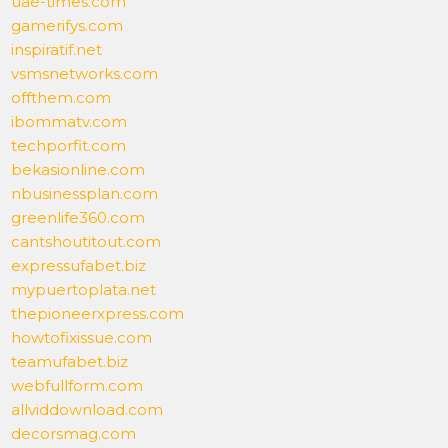
uae-times.com
gamerifys.com
inspiratif.net
vsmsnetworks.com
offthem.com
ibommatv.com
techporfit.com
bekasionline.com
nbusinessplan.com
greenlife360.com
cantshoutitout.com
expressufabet.biz
mypuertoplata.net
thepioneerxpress.com
howtofixissue.com
teamufabet.biz
webfullform.com
allviddownload.com
decorsmag.com