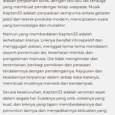
adalah perjalanan sonik, dengan liku-liku tak terduga
yang membuat pendengar tetap waspada. Musik
Kapten33 adalah perpaduan sempurna antara getaran
jadul dan teknik produksi modern, menciptakan suara
yang bernostalgia dan mutakhir.
Namun yang membedakan Kapten33 adalah
kehebatan liriknya. Liriknya bersifat introspektif dan
menggugah pikiran, menggali tema-tema mendalam
seperti penemuan diri, kesehatan mental, dan
pengalaman manusia. Dia tidak menghindar dari
kerentanan, berbagi pemikiran dan perasaan
terdalamnya dengan pendengarnya. Kejujuran dan
keasliannya terpancar dalam setiap kata-katanya,
membuat musiknya menarik dan berdampak.
Secara keseluruhan, Kapten33 adalah seniman sejati
dalam segala hal. Suaranya yang unik, vokalnya yang
kuat, dan liriknya yang tajam membedakannya dari
penonton lainnya dan menjadikannya kekuatan yang