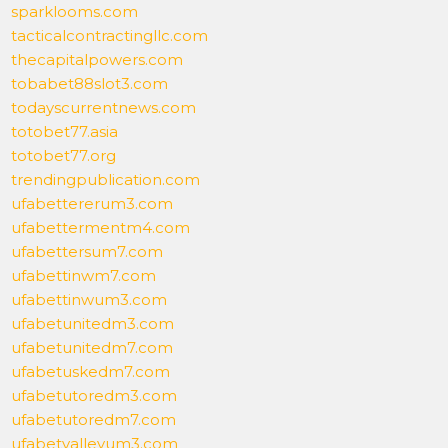
sparklooms.com
tacticalcontractingllc.com
thecapitalpowers.com
tobabet88slot3.com
todayscurrentnews.com
totobet77.asia
totobet77.org
trendingpublication.com
ufabettererum3.com
ufabettermentm4.com
ufabettersum7.com
ufabettinwm7.com
ufabettinwum3.com
ufabetunitedm3.com
ufabetunitedm7.com
ufabetuskedm7.com
ufabetutoredm3.com
ufabetutoredm7.com
ufabetvalleyum3.com