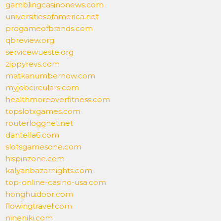
gamblingcasinonews.com
universitiesofamerica.net
progameofbrands.com
qbreview.org
servicewueste.org
zippyrevs.com
matkanumbernow.com
myjobcirculars.com
healthmoreoverfitness.com
topslotxgames.com
routerloggnet.net
dantella6.com
slotsgamesone.com
hispinzone.com
kalyanbazarnights.com
top-online-casino-usa.com
honghuidoor.com
flowingtravel.com
nineniki.com