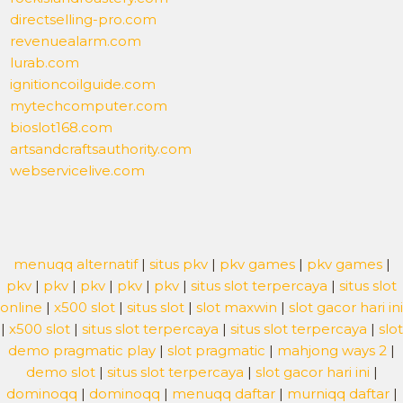
directselling-pro.com
revenuealarm.com
lurab.com
ignitioncoilguide.com
mytechcomputer.com
bioslot168.com
artsandcraftsauthority.com
webservicelive.com
menuqq alternatif
|
situs pkv
|
pkv games
|
pkv games
|
pkv
|
pkv
|
pkv
|
pkv
|
pkv
|
situs slot terpercaya
|
situs slot
online
|
x500 slot
|
situs slot
|
slot maxwin
|
slot gacor hari ini
|
x500 slot
|
situs slot terpercaya
|
situs slot terpercaya
|
slot
demo pragmatic play
|
slot pragmatic
|
mahjong ways 2
|
demo slot
|
situs slot terpercaya
|
slot gacor hari ini
|
dominoqq
|
dominoqq
|
menuqq daftar
|
murniqq daftar
|