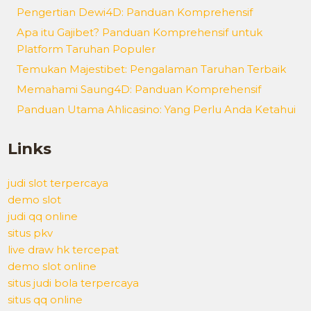
Pengertian Dewi4D: Panduan Komprehensif
Apa itu Gajibet? Panduan Komprehensif untuk
Platform Taruhan Populer
Temukan Majestibet: Pengalaman Taruhan Terbaik
Memahami Saung4D: Panduan Komprehensif
Panduan Utama Ahlicasino: Yang Perlu Anda Ketahui
Links
judi slot terpercaya
demo slot
judi qq online
situs pkv
live draw hk tercepat
demo slot online
situs judi bola terpercaya
situs qq online