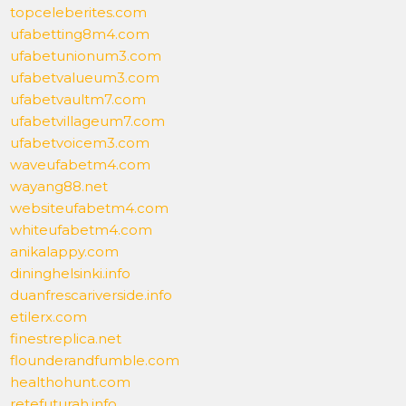
topceleberites.com
ufabetting8m4.com
ufabetunionum3.com
ufabetvalueum3.com
ufabetvaultm7.com
ufabetvillageum7.com
ufabetvoicem3.com
waveufabetm4.com
wayang88.net
websiteufabetm4.com
whiteufabetm4.com
anikalappy.com
dininghelsinki.info
duanfrescariverside.info
etilerx.com
finestreplica.net
flounderandfumble.com
healthohunt.com
retefuturah.info