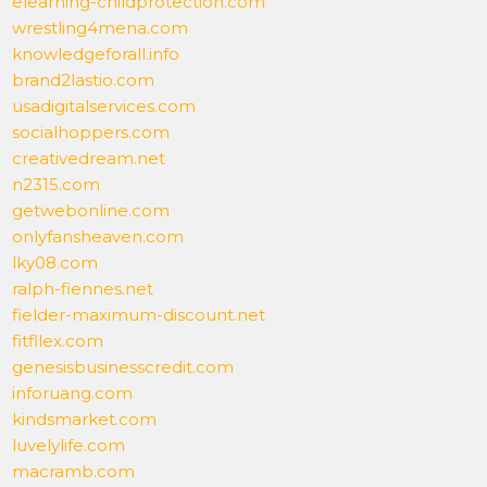
elearning-childprotection.com
wrestling4mena.com
knowledgeforall.info
brand2lastio.com
usadigitalservices.com
socialhoppers.com
creativedream.net
n2315.com
getwebonline.com
onlyfansheaven.com
lky08.com
ralph-fiennes.net
fielder-maximum-discount.net
fitfllex.com
genesisbusinesscredit.com
inforuang.com
kindsmarket.com
luvelylife.com
macramb.com