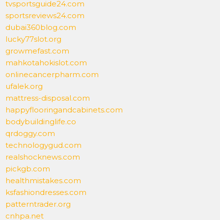
tvsportsguide24.com
sportsreviews24.com
dubai360blog.com
lucky77slot.org
growmefast.com
mahkotahokislot.com
onlinecancerpharm.com
ufalek.org
mattress-disposal.com
happyflooringandcabinets.com
bodybuildinglife.co
qrdoggy.com
technologygud.com
realshocknews.com
pickgb.com
healthmistakes.com
ksfashiondresses.com
patterntrader.org
cnhpa.net