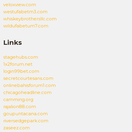
veloxview.com
westufabetm3.com
whiskeybrothersllc.com
wildufabetum7.com
Links
stagehubs.com
1x2forum.net
login99bet.com
secretcourtesans.com
onlinebahisforum1.com
chicagoheadline.com
camming.org
rajalion88.com
goupuntacana.com
riversedgepark.com
zaseez.com