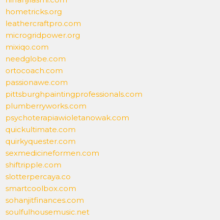
hometricks.org
leathercraftpro.com
microgridpower.org
mixiqo.com
needglobe.com
ortocoach.com
passionawe.com
pittsburghpaintingprofessionals.com
plumberryworks.com
psychoterapiawioletanowak.com
quickultimate.com
quirkyquester.com
sexmedicineformen.com
shiftripple.com
slotterpercaya.co
smartcoolbox.com
sohanjitfinances.com
soulfulhousemusic.net