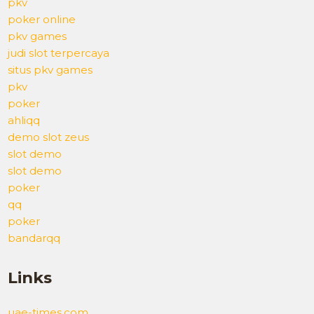
pkv
poker online
pkv games
judi slot terpercaya
situs pkv games
pkv
poker
ahliqq
demo slot zeus
slot demo
slot demo
poker
qq
poker
bandarqq
Links
uae-times.com