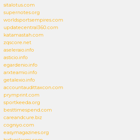
sitalotus.com
supernotes.org
worldsportsempires.com
updatecentral360.com
katamastah.com
zqscore.net
aseleraio.info
asticio.info
egardenio.info
arxteamio.info
getalexio.info
accountaudittaxcon.com
prymprint.com
sportkeeda.org
besttimespend.com
careandcure.biz
cogniyo.com
easymagazines.org
hirfanjilasmi.com