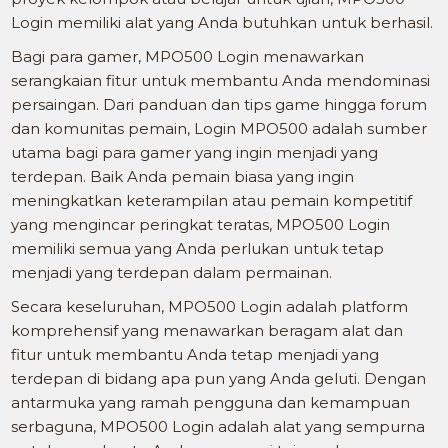
Login memiliki alat yang Anda butuhkan untuk berhasil.
Bagi para gamer, MPO500 Login menawarkan
serangkaian fitur untuk membantu Anda mendominasi
persaingan. Dari panduan dan tips game hingga forum
dan komunitas pemain, Login MPO500 adalah sumber
utama bagi para gamer yang ingin menjadi yang
terdepan. Baik Anda pemain biasa yang ingin
meningkatkan keterampilan atau pemain kompetitif
yang mengincar peringkat teratas, MPO500 Login
memiliki semua yang Anda perlukan untuk tetap
menjadi yang terdepan dalam permainan.
Secara keseluruhan, MPO500 Login adalah platform
komprehensif yang menawarkan beragam alat dan
fitur untuk membantu Anda tetap menjadi yang
terdepan di bidang apa pun yang Anda geluti. Dengan
antarmuka yang ramah pengguna dan kemampuan
serbaguna, MPO500 Login adalah alat yang sempurna