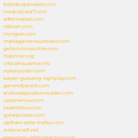
brandiospecialists.com
medicalcare7.com
adtennaball.com
nabzah.com
mongive.com
matkagameresultsview.com
getsolutionsonline.com
hispinner.org
criticalinsurance.info
nokariposter.com
kalyan-guessing-nightplay.com
gameofpanels.com
androidappsdownloader.com
usetimenow.com
healthblow.com
gohelpmate.com
rajdhani-satta-matka.com
writerscraft.net
elearning-childprotection.com