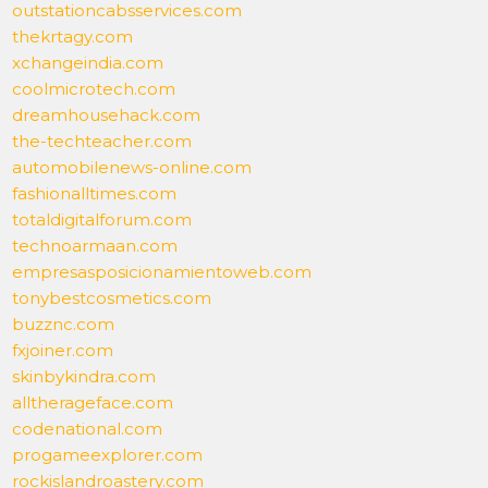
outstationcabsservices.com
thekrtagy.com
xchangeindia.com
coolmicrotech.com
dreamhousehack.com
the-techteacher.com
automobilenews-online.com
fashionalltimes.com
totaldigitalforum.com
technoarmaan.com
empresasposicionamientoweb.com
tonybestcosmetics.com
buzznc.com
fxjoiner.com
skinbykindra.com
alltherageface.com
codenational.com
progameexplorer.com
rockislandroastery.com