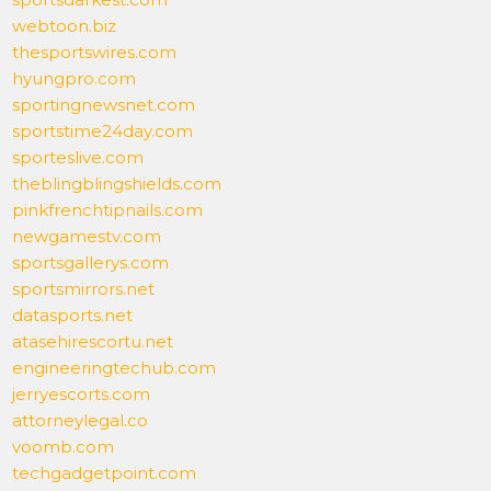
webtoon.biz
thesportswires.com
hyungpro.com
sportingnewsnet.com
sportstime24day.com
sporteslive.com
theblingblingshields.com
pinkfrenchtipnails.com
newgamestv.com
sportsgallerys.com
sportsmirrors.net
datasports.net
atasehirescortu.net
engineeringtechub.com
jerryescorts.com
attorneylegal.co
voomb.com
techgadgetpoint.com