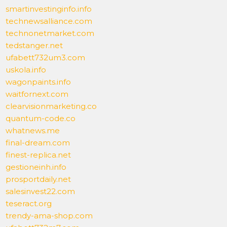
smartinvestinginfo.info
technewsalliance.com
technonetmarket.com
tedstanger.net
ufabett732um3.com
uskola.info
wagonpaints.info
waitfornext.com
clearvisionmarketing.co
quantum-code.co
whatnews.me
final-dream.com
finest-replica.net
gestioneinh.info
prosportdaily.net
salesinvest22.com
teseract.org
trendy-ama-shop.com