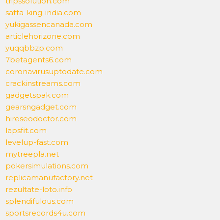
tripssolution.com
satta-king-india.com
yukigassencanada.com
articlehorizone.com
yuqqbbzp.com
7betagents6.com
coronavirusuptodate.com
crackinstreams.com
gadgetspak.com
gearsngadget.com
hireseodoctor.com
lapsfit.com
levelup-fast.com
mytreepla.net
pokersimulations.com
replicamanufactory.net
rezultate-loto.info
splendifulous.com
sportsrecords4u.com