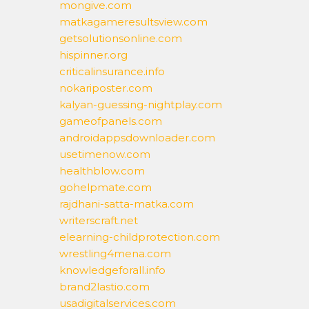
mongive.com
matkagameresultsview.com
getsolutionsonline.com
hispinner.org
criticalinsurance.info
nokariposter.com
kalyan-guessing-nightplay.com
gameofpanels.com
androidappsdownloader.com
usetimenow.com
healthblow.com
gohelpmate.com
rajdhani-satta-matka.com
writerscraft.net
elearning-childprotection.com
wrestling4mena.com
knowledgeforall.info
brand2lastio.com
usadigitalservices.com