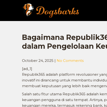
Skip
to
content
Slot Gacor Malam Ini A
Dapatkan pengalaman bermain bebas risiko dengan slot 
Bagaimana Republik3
dalam Pengelolaan K
October 24, 2025
|
No Comments
[ad_1]
Republik365 adalah platform revolusioner y
inovatif ini dirancang untuk membantu indivi
membuat keputusan yang lebih baik mengena
Salah satu fitur utama Republik365 adalah
keuangan pengguna di satu tempat. Artinya, 
keuangan mereka, termasuk rekening bank, kart