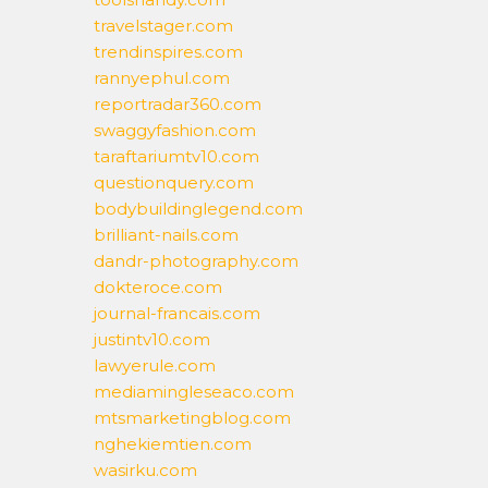
travelstager.com
trendinspires.com
rannyephul.com
reportradar360.com
swaggyfashion.com
taraftariumtv10.com
questionquery.com
bodybuildinglegend.com
brilliant-nails.com
dandr-photography.com
dokteroce.com
journal-francais.com
justintv10.com
lawyerule.com
mediamingleseaco.com
mtsmarketingblog.com
nghekiemtien.com
wasirku.com