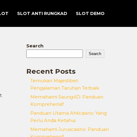
SLOT
SLOT ANTI RUNGKAD
SLOT DEMO
engan RTP Terbaik
 terbaik.
Search
Search
Recent Posts
Temukan Majestibet:
Pengalaman Taruhan Terbaik
t
Memahami Saung4D: Panduan
Komprehensif
Panduan Utama Ahlicasino: Yang
Perlu Anda Ketahui
Memahami Juruscasino: Panduan
Komprehensif