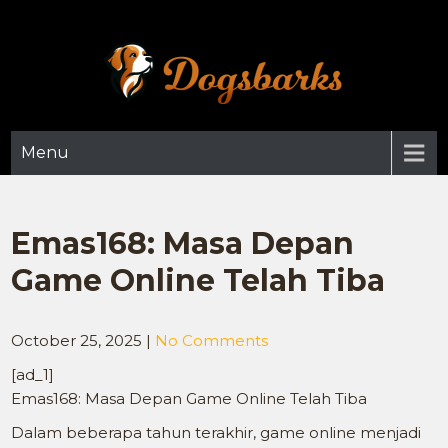
Skip
to
content
Dapatkan pengalaman bermain bebas risiko dengan slot anti
Slot Gacor Malam Ini Anti
rungkat dari PG Soft malam ini. Slot gacor ini hadir dengan RTP
Menu
terbaik.
Rungkat, Slot PG Soft
dengan RTP Terbaik
Emas168: Masa Depan
Game Online Telah Tiba
October 25, 2025
|
No Comments
[ad_1]
Emas168: Masa Depan Game Online Telah Tiba
Dalam beberapa tahun terakhir, game online menjadi