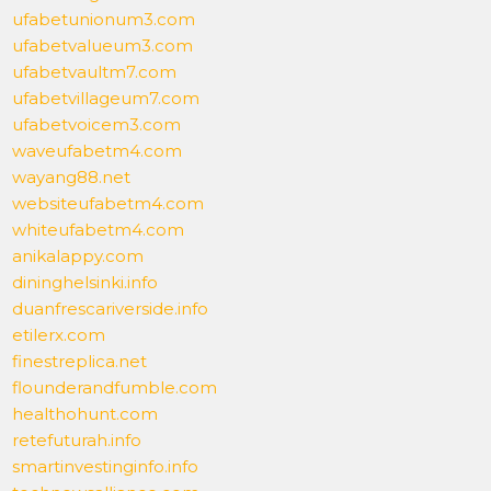
ufabetunionum3.com
ufabetvalueum3.com
ufabetvaultm7.com
ufabetvillageum7.com
ufabetvoicem3.com
waveufabetm4.com
wayang88.net
websiteufabetm4.com
whiteufabetm4.com
anikalappy.com
dininghelsinki.info
duanfrescariverside.info
etilerx.com
finestreplica.net
flounderandfumble.com
healthohunt.com
retefuturah.info
smartinvestinginfo.info