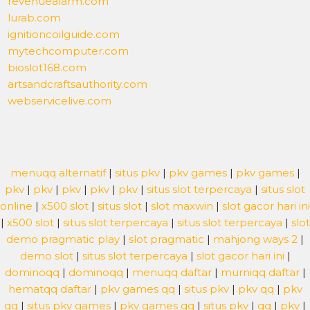
revenuealarm.com
lurab.com
ignitioncoilguide.com
mytechcomputer.com
bioslot168.com
artsandcraftsauthority.com
webservicelive.com
menuqq alternatif
|
situs pkv
|
pkv games
|
pkv games
|
pkv
|
pkv
|
pkv
|
pkv
|
pkv
|
situs slot terpercaya
|
situs slot
online
|
x500 slot
|
situs slot
|
slot maxwin
|
slot gacor hari ini
|
x500 slot
|
situs slot terpercaya
|
situs slot terpercaya
|
slot
demo pragmatic play
|
slot pragmatic
|
mahjong ways 2
|
demo slot
|
situs slot terpercaya
|
slot gacor hari ini
|
dominoqq
|
dominoqq
|
menuqq daftar
|
murniqq daftar
|
hematqq daftar
|
pkv games qq
|
situs pkv
|
pkv qq
|
pkv
qq
|
situs pkv games
|
pkv games qq
|
situs pkv
|
qq
|
pkv
|