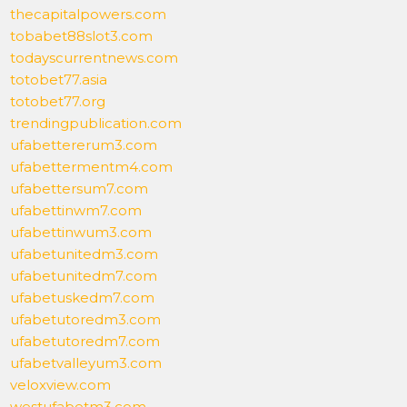
thecapitalpowers.com
tobabet88slot3.com
todayscurrentnews.com
totobet77.asia
totobet77.org
trendingpublication.com
ufabettererum3.com
ufabettermentm4.com
ufabettersum7.com
ufabettinwm7.com
ufabettinwum3.com
ufabetunitedm3.com
ufabetunitedm7.com
ufabetuskedm7.com
ufabetutoredm3.com
ufabetutoredm7.com
ufabetvalleyum3.com
veloxview.com
westufabetm3.com