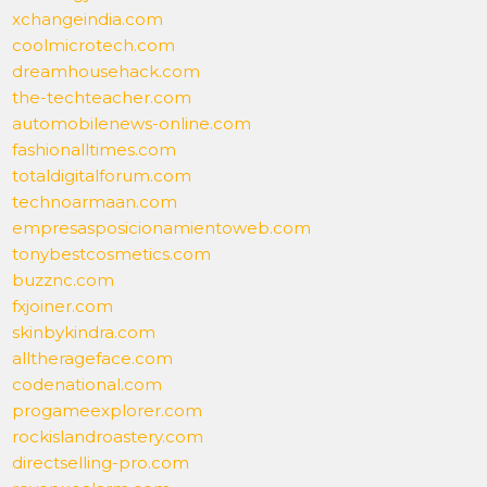
xchangeindia.com
coolmicrotech.com
dreamhousehack.com
the-techteacher.com
automobilenews-online.com
fashionalltimes.com
totaldigitalforum.com
technoarmaan.com
empresasposicionamientoweb.com
tonybestcosmetics.com
buzznc.com
fxjoiner.com
skinbykindra.com
alltherageface.com
codenational.com
progameexplorer.com
rockislandroastery.com
directselling-pro.com