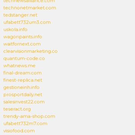
technewsalliance.com
technonetmarket.com
tedstanger.net
ufabett732um3.com
uskola.info
wagonpaints.info
waitfornext.com
clearvisionmarketing.co
quantum-code.co
whatnews.me
final-dream.com
finest-replica.net
gestioneinh.info
prosportdaily.net
salesinvest22.com
teseract.org
trendy-ama-shop.com
ufabett732m7.com
visiofood.com