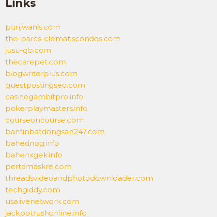
Links
punjwanis.com
the-parcs-clematiscondos.com
jusu-gb.com
thecarepet.com
blogwriterplus.com
guestpostingseo.com
casinogambitpro.info
pokerplaymasters.info
courseoncourse.com
bantinbatdongsan247.com
bahednog.info
bahenxgek.info
pertamaskre.com
threadsvideoandphotodownloader.com
techgiddy.com
usalivenetwork.com
jackpotrushonline.info