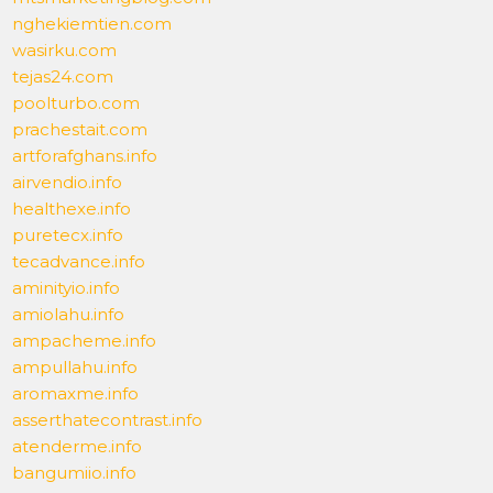
nghekiemtien.com
wasirku.com
tejas24.com
poolturbo.com
prachestait.com
artforafghans.info
airvendio.info
healthexe.info
puretecx.info
tecadvance.info
aminityio.info
amiolahu.info
ampacheme.info
ampullahu.info
aromaxme.info
asserthatecontrast.info
atenderme.info
bangumiio.info