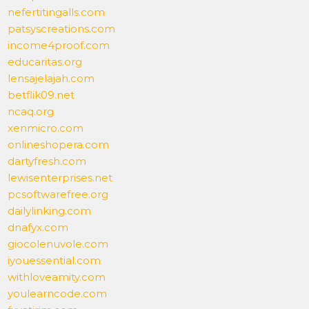
nefertitingalls.com
patsyscreations.com
income4proof.com
educaritas.org
lensajelajah.com
betflik09.net
ncaq.org
xenmicro.com
onlineshopera.com
dartyfresh.com
lewisenterprises.net
pcsoftwarefree.org
dailylinking.com
dnafyx.com
giocolenuvole.com
iyouessential.com
withloveamity.com
youlearncode.com