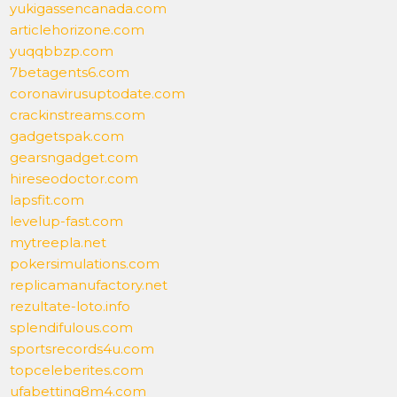
yukigassencanada.com
articlehorizone.com
yuqqbbzp.com
7betagents6.com
coronavirusuptodate.com
crackinstreams.com
gadgetspak.com
gearsngadget.com
hireseodoctor.com
lapsfit.com
levelup-fast.com
mytreepla.net
pokersimulations.com
replicamanufactory.net
rezultate-loto.info
splendifulous.com
sportsrecords4u.com
topceleberites.com
ufabetting8m4.com