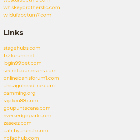
whiskeybrothersllc.com
wildufabetum7.com
Links
stagehubs.com
1x2forum.net
login99bet.com
secretcourtesans.com
onlinebahisforum1.com
chicagoheadline.com
camming.org
rajalion88.com
goupuntacana.com
riversedgepark.com
zaseez.com
catchycrunch.com
nofaphub.com