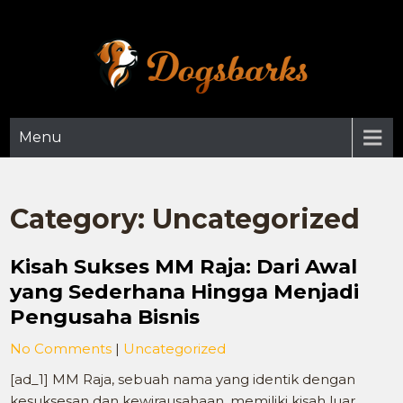
Skip
to
content
Dapatkan pengalaman bermain bebas risiko dengan slot anti
Slot Gacor Malam Ini Anti
rungkat dari PG Soft malam ini. Slot gacor ini hadir dengan RTP
Menu
terbaik.
Rungkat, Slot PG Soft
dengan RTP Terbaik
Category:
Uncategorized
Kisah Sukses MM Raja: Dari Awal
yang Sederhana Hingga Menjadi
Pengusaha Bisnis
No Comments
|
Uncategorized
[ad_1] MM Raja, sebuah nama yang identik dengan
kesuksesan dan kewirausahaan, memiliki kisah luar