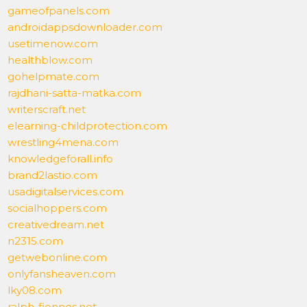
gameofpanels.com
androidappsdownloader.com
usetimenow.com
healthblow.com
gohelpmate.com
rajdhani-satta-matka.com
writerscraft.net
elearning-childprotection.com
wrestling4mena.com
knowledgeforall.info
brand2lastio.com
usadigitalservices.com
socialhoppers.com
creativedream.net
n2315.com
getwebonline.com
onlyfansheaven.com
lky08.com
ralph-fiennes.net