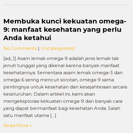
Membuka kunci kekuatan omega-
9: manfaat kesehatan yang perlu
Anda ketahui
No Comments
|
Uncategorized
[ad_1] Asam lemak omega-9 adalah jenis lemak tak
jenuh tunggal yang dikenal karena banyak manfaat
kesehatannya. Sementara asam lemak omega-3 dan
omega-6 sering mencuri sorotan, omega-9 sama
pentingnya untuk kesehatan dan kesejahteraan secara
keseluruhan. Dalam artikel ini, kami akan
mengeksplorasi kekuatan omega-9 dan banyak cara
yang dapat bermanfaat bagi kesehatan Anda. Salah
satu manfaat utama […]
Read More »