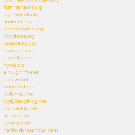
fortnitehacks.org
loginsearch.org
aodecor.org
donorsmatch.org
nowtimes.org
casinoeing.org
livemocha.biz
streetlife.biz
hyves.biz
enoughinfo.net
pinhive.net
warnabet.net
bollym4u.me
bolly2tollyblog.me
pandaclub.me
flyttevask.io
byhous.com
hartfordplazahotel.com