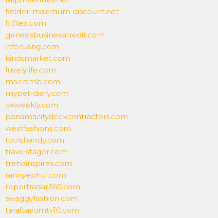
fielder-maximum-discount.net
fitfllex.com
genesisbusinesscredit.com
inforuang.com
kindsmarket.com
luvelylife.com
macramb.com
mypet-diary.com
oxweekly.com
panamacitydeckcontractors.com
westfashions.com
toolshandy.com
travelstager.com
trendinspires.com
rannyephul.com
reportradar360.com
swaggyfashion.com
taraftariumtv10.com