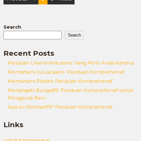
pagination
Search
Search
Recent Posts
Panduan Utama Ahlicasino: Yang Perlu Anda Ketahui
Memahami Juruscasino: Panduan Komprehensif
Memahami Plisbet: Panduan Komprehensif
Menjelajahi Bunga99: Panduan Komprehensif untuk
Pengguna Baru
Apa itu Winlose99? Panduan Komprehensif
Links
judi slot terpercaya