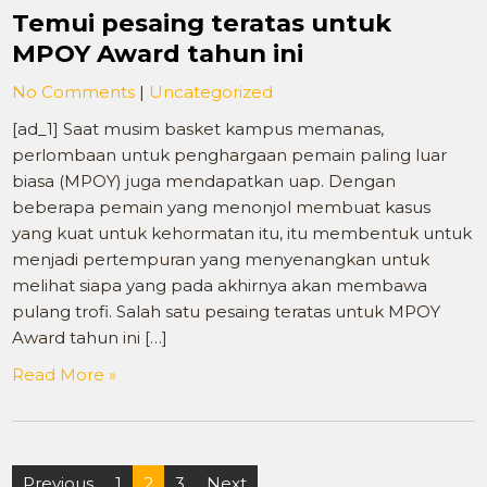
Temui pesaing teratas untuk
MPOY Award tahun ini
No Comments
|
Uncategorized
[ad_1] Saat musim basket kampus memanas,
perlombaan untuk penghargaan pemain paling luar
biasa (MPOY) juga mendapatkan uap. Dengan
beberapa pemain yang menonjol membuat kasus
yang kuat untuk kehormatan itu, itu membentuk untuk
menjadi pertempuran yang menyenangkan untuk
melihat siapa yang pada akhirnya akan membawa
pulang trofi. Salah satu pesaing teratas untuk MPOY
Award tahun ini […]
Read More »
Posts
Previous
1
2
3
Next