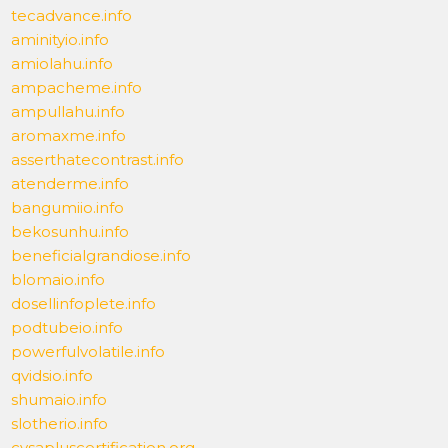
tecadvance.info
aminityio.info
amiolahu.info
ampacheme.info
ampullahu.info
aromaxme.info
asserthatecontrast.info
atenderme.info
bangumiio.info
bekosunhu.info
beneficialgrandiose.info
blomaio.info
dosellinfoplete.info
podtubeio.info
powerfulvolatile.info
qvidsio.info
shumaio.info
slotherio.info
cysapluscertification.org