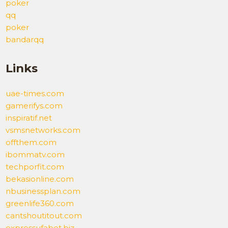
poker
qq
poker
bandarqq
Links
uae-times.com
gamerifys.com
inspiratif.net
vsmsnetworks.com
offthem.com
ibommatv.com
techporfit.com
bekasionline.com
nbusinessplan.com
greenlife360.com
cantshoutitout.com
expressufabet.biz