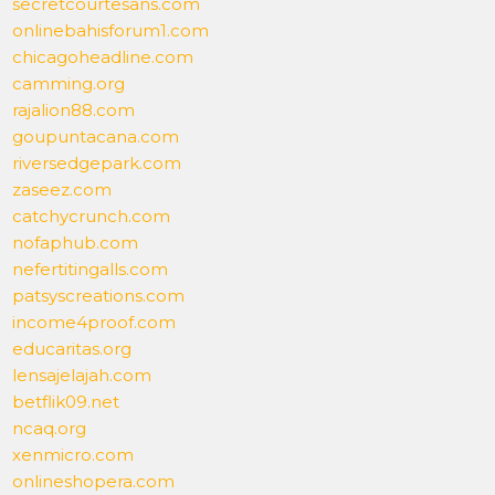
secretcourtesans.com
onlinebahisforum1.com
chicagoheadline.com
camming.org
rajalion88.com
goupuntacana.com
riversedgepark.com
zaseez.com
catchycrunch.com
nofaphub.com
nefertitingalls.com
patsyscreations.com
income4proof.com
educaritas.org
lensajelajah.com
betflik09.net
ncaq.org
xenmicro.com
onlineshopera.com