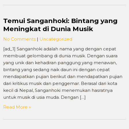
Temui Sanganhoki: Bintang yang
Meningkat di Dunia Musik
No Comments
|
Uncategorized
[ad_1] Sanganhoki adalah nama yang dengan cepat
membuat gelombang di dunia musik. Dengan suara
yang unik dan kehadiran panggung yang menawan,
bintang yang sedang naik daun ini dengan cepat
mendapatkan pujian berikut dan mendapatkan pujian
dari kritikus musik dan penggemar. Berasal dari kota
kecil di Nepal, Sanganhoki menemukan hasratnya
untuk musik di usia muda. Dengan […]
Read More »