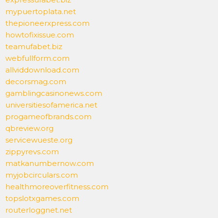
mypuertoplata.net
thepioneerxpress.com
howtofixissue.com
teamufabet.biz
webfullform.com
allviddownload.com
decorsmag.com
gamblingcasinonews.com
universitiesofamerica.net
progameofbrands.com
qbreview.org
servicewueste.org
zippyrevs.com
matkanumbernow.com
myjobcirculars.com
healthmoreoverfitness.com
topslotxgames.com
routerloggnet.net