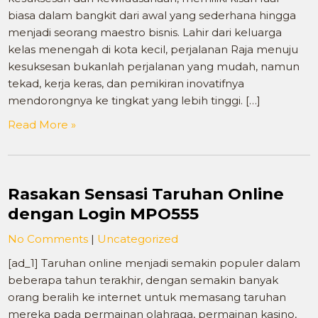
biasa dalam bangkit dari awal yang sederhana hingga
menjadi seorang maestro bisnis. Lahir dari keluarga
kelas menengah di kota kecil, perjalanan Raja menuju
kesuksesan bukanlah perjalanan yang mudah, namun
tekad, kerja keras, dan pemikiran inovatifnya
mendorongnya ke tingkat yang lebih tinggi. […]
Read More »
Rasakan Sensasi Taruhan Online
dengan Login MPO555
No Comments
|
Uncategorized
[ad_1] Taruhan online menjadi semakin populer dalam
beberapa tahun terakhir, dengan semakin banyak
orang beralih ke internet untuk memasang taruhan
mereka pada permainan olahraga, permainan kasino,