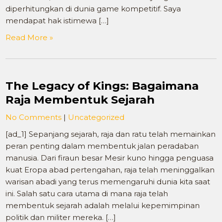
diperhitungkan di dunia game kompetitif. Saya
mendapat hak istimewa […]
Read More »
The Legacy of Kings: Bagaimana
Raja Membentuk Sejarah
No Comments
|
Uncategorized
[ad_1] Sepanjang sejarah, raja dan ratu telah memainkan
peran penting dalam membentuk jalan peradaban
manusia. Dari firaun besar Mesir kuno hingga penguasa
kuat Eropa abad pertengahan, raja telah meninggalkan
warisan abadi yang terus memengaruhi dunia kita saat
ini. Salah satu cara utama di mana raja telah
membentuk sejarah adalah melalui kepemimpinan
politik dan militer mereka. […]